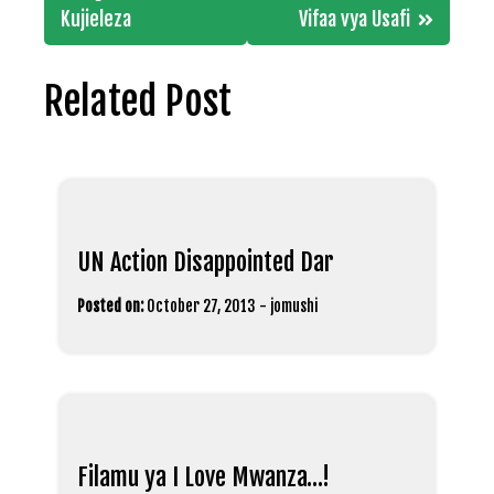
Kujieleza
Vifaa vya Usafi
Related Post
UN Action Disappointed Dar
Posted on:
October 27, 2013
-
jomushi
Filamu ya I Love Mwanza…!