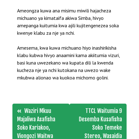
Ameongza kuwa ana misimu miwili hajacheza
michuano ya kimataifa akiwa Simba, hivyo
amepanga kuitumia kwa ajili kujitengenezea soka
kwenye klabu za nje ya nchi.
Amesema, kwa kuwa michuano hiyo inashirikisha
klabu kubwa hivyo anaamini kama akiitumia vizuri,
basi kuna uwezekano wa kupata dili la kwenda
kucheza nje ya nchi kutokana na uwezo wake
mkubwa alionao wa kuokoa michomo golini.
Post
Waziri Mkuu
TTCL Waitumia 9
navigation
Majaliwa Asafisha
Desemba Kusafisha
Soko Kariakoo,
Soko Temeke
Viongozi Waitwa
Stereo, Wasaidia