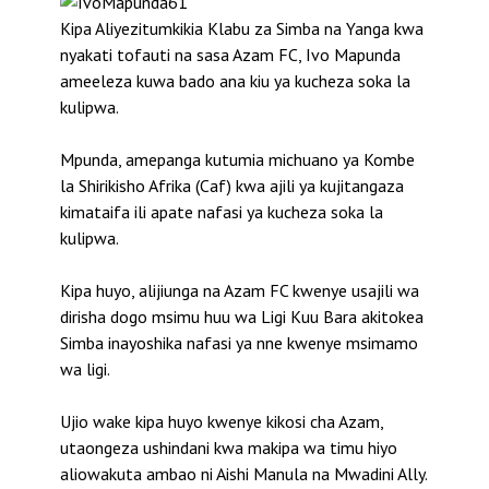
Kipa Aliyezitumkikia Klabu za Simba na Yanga kwa
nyakati tofauti na sasa Azam FC, Ivo Mapunda
ameeleza kuwa bado ana kiu ya kucheza soka la
kulipwa.
Mpunda, amepanga kutumia michuano ya Kombe
la Shirikisho Afrika (Caf) kwa ajili ya kujitangaza
kimataifa ili apate nafasi ya kucheza soka la
kulipwa.
Kipa huyo, alijiunga na Azam FC kwenye usajili wa
dirisha dogo msimu huu wa Ligi Kuu Bara akitokea
Simba inayoshika nafasi ya nne kwenye msimamo
wa ligi.
Ujio wake kipa huyo kwenye kikosi cha Azam,
utaongeza ushindani kwa makipa wa timu hiyo
aliowakuta ambao ni Aishi Manula na Mwadini Ally.