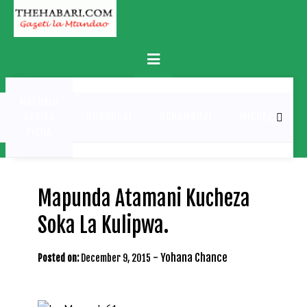
Skip
to
content
Primary
Menu
MATUKIO
KATIKA
BURUDANI
UCHAMBUZI
MICHEZO
PICHA
Mapunda Atamani Kucheza
Soka La Kulipwa.
-
Yohana Chance
Posted on:
December 9, 2015