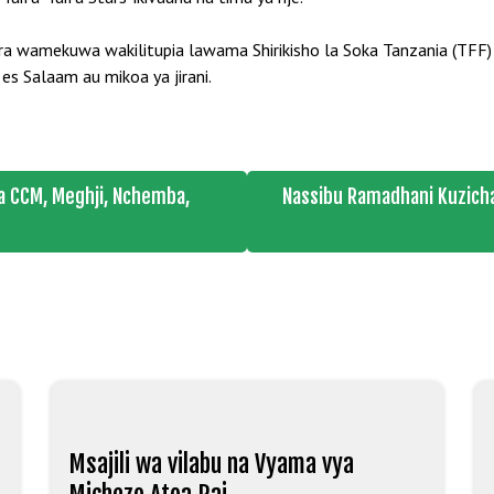
 wamekuwa wakilitupia lawama Shirikisho la Soka Tanzania (TFF) 
es Salaam au mikoa ya jirani.
 CCM, Meghji, Nchemba,
Nassibu Ramadhani Kuzich
Msajili wa vilabu na Vyama vya