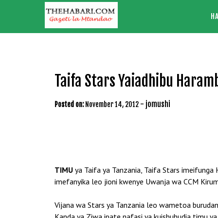
Skip
H
to
content
Taifa Stars Yaiadhibu Haram
-
jomushi
Posted on:
November 14, 2012
TIMU
ya Taifa ya Tanzania, Taifa Stars imeifung
imefanyika leo jioni kwenye Uwanja wa CCM Kiru
Vijana wa Stars ya Tanzania leo wametoa burudani
Kanda ya Ziwa ipate nafasi ya kuishuhudia timu ya T