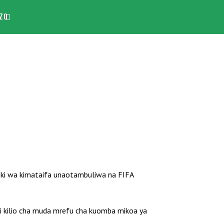
ZO
fiki wa kimataifa unaotambuliwa na FIFA
hi kilio cha muda mrefu cha kuomba mikoa ya