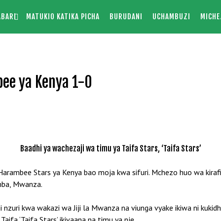
ABARI
MATUKIO KATIKA PICHA
BURUDANI
UCHAMBUZI
MICHE
bee ya Kenya 1-0
Baadhi ya wachezaji wa timu ya Taifa Stars, ‘Taifa Stars’
a Harambee Stars ya Kenya bao moja kwa sifuri. Mchezo huo wa kira
mba, Mwanza.
 nzuri kwa wakazi wa Jiji la Mwanza na viunga vyake ikiwa ni kukid
aifa ‘Taifa Stars’ ikivaana na timu ya nje.