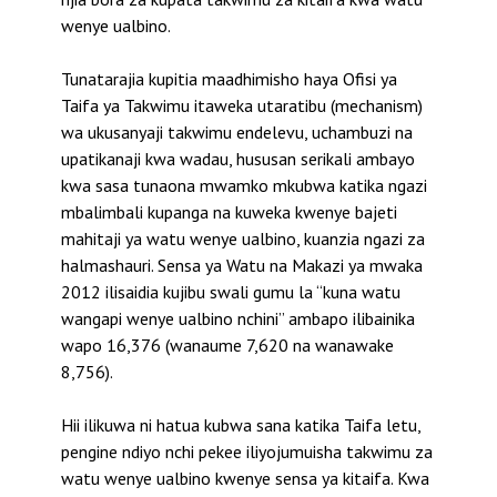
wenye ualbino.
Tunatarajia kupitia maadhimisho haya Ofisi ya
Taifa ya Takwimu itaweka utaratibu (mechanism)
wa ukusanyaji takwimu endelevu, uchambuzi na
upatikanaji kwa wadau, hususan serikali ambayo
kwa sasa tunaona mwamko mkubwa katika ngazi
mbalimbali kupanga na kuweka kwenye bajeti
mahitaji ya watu wenye ualbino, kuanzia ngazi za
halmashauri. Sensa ya Watu na Makazi ya mwaka
2012 ilisaidia kujibu swali gumu la “kuna watu
wangapi wenye ualbino nchini” ambapo ilibainika
wapo 16,376 (wanaume 7,620 na wanawake
8,756).
Hii ilikuwa ni hatua kubwa sana katika Taifa letu,
pengine ndiyo nchi pekee iliyojumuisha takwimu za
watu wenye ualbino kwenye sensa ya kitaifa. Kwa