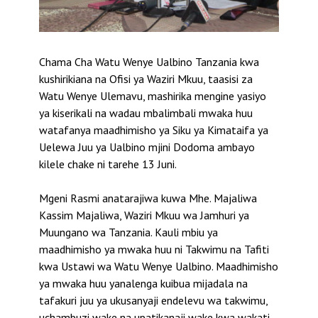
Chama Cha Watu Wenye Ualbino Tanzania kwa
kushirikiana na Ofisi ya Waziri Mkuu, taasisi za
Watu Wenye Ulemavu, mashirika mengine yasiyo
ya kiserikali na wadau mbalimbali mwaka huu
watafanya maadhimisho ya Siku ya Kimataifa ya
Uelewa Juu ya Ualbino mjini Dodoma ambayo
kilele chake ni tarehe 13 Juni.
Mgeni Rasmi anatarajiwa kuwa Mhe. Majaliwa
Kassim Majaliwa, Waziri Mkuu wa Jamhuri ya
Muungano wa Tanzania. Kauli mbiu ya
maadhimisho ya mwaka huu ni Takwimu na Tafiti
kwa Ustawi wa Watu Wenye Ualbino. Maadhimisho
ya mwaka huu yanalenga kuibua mijadala na
tafakuri juu ya ukusanyaji endelevu wa takwimu,
uchambuzi wake na upatikanaji wake kwa wakati