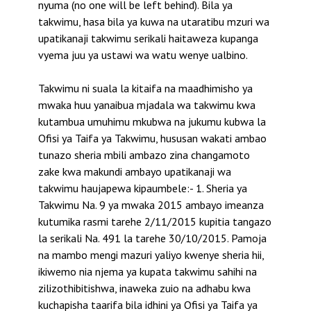
nyuma (no one will be left behind). Bila ya
takwimu, hasa bila ya kuwa na utaratibu mzuri wa
upatikanaji takwimu serikali haitaweza kupanga
vyema juu ya ustawi wa watu wenye ualbino.
Takwimu ni suala la kitaifa na maadhimisho ya
mwaka huu yanaibua mjadala wa takwimu kwa
kutambua umuhimu mkubwa na jukumu kubwa la
Ofisi ya Taifa ya Takwimu, hususan wakati ambao
tunazo sheria mbili ambazo zina changamoto
zake kwa makundi ambayo upatikanaji wa
takwimu haujapewa kipaumbele:- 1. Sheria ya
Takwimu Na. 9 ya mwaka 2015 ambayo imeanza
kutumika rasmi tarehe 2/11/2015 kupitia tangazo
la serikali Na. 491 la tarehe 30/10/2015. Pamoja
na mambo mengi mazuri yaliyo kwenye sheria hii,
ikiwemo nia njema ya kupata takwimu sahihi na
zilizothibitishwa, inaweka zuio na adhabu kwa
kuchapisha taarifa bila idhini ya Ofisi ya Taifa ya