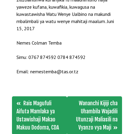
yaweze kufana, kuwafikia, kuwagusa na
kuwastawisha Watu Wenye Ualbino na makundi
mbalimbali ya watu wenye mahitaji maalum. Juni
15, 2017
Nemes Colman Temba
Simu: 0767 874592 0784 874592
Email: nemestemba@tas.or.tz
Post
Rais Magufuli
Wananchi Kijiji cha
navigation
Aifuta Mamlaka ya
Uhambila Wajadili
Ustawishaji Makao
Utunzaji Maliasili na
Makuu Dodoma, CDA
Vyanzo vya Maji