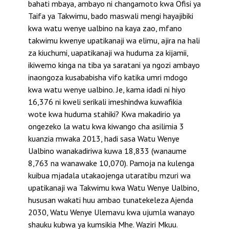
bahati mbaya, ambayo ni changamoto kwa Ofisi ya
Taifa ya Takwimu, bado maswali mengi hayajibiki
kwa watu wenye ualbino na kaya zao, mfano
takwimu kwenye upatikanaji wa elimu, ajira na hali
za kiuchumi, uapatikanaji wa huduma za kijamii,
ikiwemo kinga na tiba ya saratani ya ngozi ambayo
inaongoza kusababisha vifo katika umri mdogo
kwa watu wenye ualbino. Je, kama idadi ni hiyo
16,376 ni kweli serikali imeshindwa kuwafikia
wote kwa huduma stahiki? Kwa makadirio ya
ongezeko la watu kwa kiwango cha asilimia 3
kuanzia mwaka 2013, hadi sasa Watu Wenye
Ualbino wanakadiriwa kuwa 18,833 (wanaume
8,763 na wanawake 10,070). Pamoja na kulenga
kuibua mjadala utakaojenga utaratibu mzuri wa
upatikanaji wa Takwimu kwa Watu Wenye Ualbino,
hususan wakati huu ambao tunatekeleza Ajenda
2030, Watu Wenye Ulemavu kwa ujumla wanayo
shauku kubwa ya kumsikia Mhe. Waziri Mkuu.