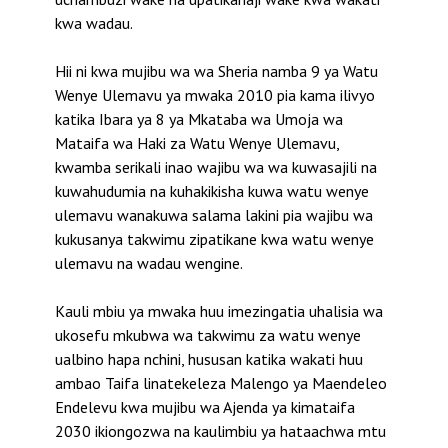
kwa wadau.
Hii ni kwa mujibu wa wa Sheria namba 9 ya Watu
Wenye Ulemavu ya mwaka 2010 pia kama ilivyo
katika Ibara ya 8 ya Mkataba wa Umoja wa
Mataifa wa Haki za Watu Wenye Ulemavu,
kwamba serikali inao wajibu wa wa kuwasajili na
kuwahudumia na kuhakikisha kuwa watu wenye
ulemavu wanakuwa salama lakini pia wajibu wa
kukusanya takwimu zipatikane kwa watu wenye
ulemavu na wadau wengine.
Kauli mbiu ya mwaka huu imezingatia uhalisia wa
ukosefu mkubwa wa takwimu za watu wenye
ualbino hapa nchini, hususan katika wakati huu
ambao Taifa linatekeleza Malengo ya Maendeleo
Endelevu kwa mujibu wa Ajenda ya kimataifa
2030 ikiongozwa na kaulimbiu ya hataachwa mtu