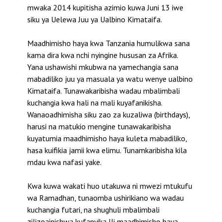
mwaka 2014 kupitisha azimio kuwa Juni 13 iwe
siku ya Uelewa Juu ya Ualbino Kimataifa.
Maadhimisho haya kwa Tanzania humulikwa sana
kama dira kwa nchi nyingine hususan za Afrika.
Yana ushawishi mkubwa na yamechangia sana
mabadiliko juu ya masuala ya watu wenye ualbino
Kimataifa. Tunawakaribisha wadau mbalimbali
kuchangia kwa hali na mali kuyafanikisha.
Wanaoadhimisha siku zao za kuzaliwa (birthdays),
harusi na matukio mengine tunawakaribisha
kuyatumia maadhimisho haya kuleta mabadiliko,
hasa kuifikia jamii kwa elimu. Tunamkaribisha kila
mdau kwa nafasi yake.
Kwa kuwa wakati huo utakuwa ni mwezi mtukufu
wa Ramadhan, tunaomba ushirikiano wa wadau
kuchangia futari, na shughuli mbalimbali
zilizoainishwa kufanyika Ili maadhimisho haya