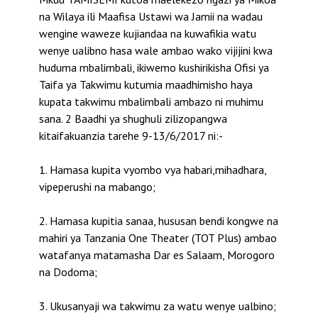
na Wilaya ili Maafisa Ustawi wa Jamii na wadau
wengine waweze kujiandaa na kuwafikia watu
wenye ualibno hasa wale ambao wako vijijini kwa
huduma mbalimbali, ikiwemo kushirikisha Ofisi ya
Taifa ya Takwimu kutumia maadhimisho haya
kupata takwimu mbalimbali ambazo ni muhimu
sana. 2 Baadhi ya shughuli zilizopangwa
kitaifakuanzia tarehe 9-13/6/2017 ni:-
1. Hamasa kupita vyombo vya habari,mihadhara,
vipeperushi na mabango;
2. Hamasa kupitia sanaa, hususan bendi kongwe na
mahiri ya Tanzania One Theater (TOT Plus) ambao
watafanya matamasha Dar es Salaam, Morogoro
na Dodoma;
3. Ukusanyaji wa takwimu za watu wenye ualbino;