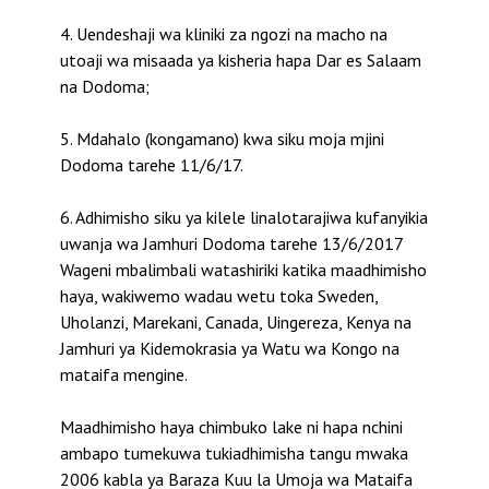
4. Uendeshaji wa kliniki za ngozi na macho na
utoaji wa misaada ya kisheria hapa Dar es Salaam
na Dodoma;
5. Mdahalo (kongamano) kwa siku moja mjini
Dodoma tarehe 11/6/17.
6. Adhimisho siku ya kilele linalotarajiwa kufanyikia
uwanja wa Jamhuri Dodoma tarehe 13/6/2017
Wageni mbalimbali watashiriki katika maadhimisho
haya, wakiwemo wadau wetu toka Sweden,
Uholanzi, Marekani, Canada, Uingereza, Kenya na
Jamhuri ya Kidemokrasia ya Watu wa Kongo na
mataifa mengine.
Maadhimisho haya chimbuko lake ni hapa nchini
ambapo tumekuwa tukiadhimisha tangu mwaka
2006 kabla ya Baraza Kuu la Umoja wa Mataifa