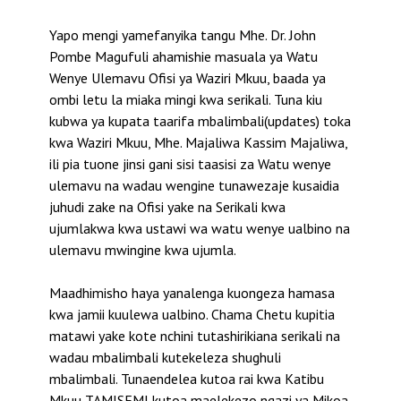
Yapo mengi yamefanyika tangu Mhe. Dr. John
Pombe Magufuli ahamishie masuala ya Watu
Wenye Ulemavu Ofisi ya Waziri Mkuu, baada ya
ombi letu la miaka mingi kwa serikali. Tuna kiu
kubwa ya kupata taarifa mbalimbali(updates) toka
kwa Waziri Mkuu, Mhe. Majaliwa Kassim Majaliwa,
ili pia tuone jinsi gani sisi taasisi za Watu wenye
ulemavu na wadau wengine tunawezaje kusaidia
juhudi zake na Ofisi yake na Serikali kwa
ujumlakwa kwa ustawi wa watu wenye ualbino na
ulemavu mwingine kwa ujumla.
Maadhimisho haya yanalenga kuongeza hamasa
kwa jamii kuulewa ualbino. Chama Chetu kupitia
matawi yake kote nchini tutashirikiana serikali na
wadau mbalimbali kutekeleza shughuli
mbalimbali. Tunaendelea kutoa rai kwa Katibu
Mkuu TAMISEMI kutoa maelekezo ngazi ya Mikoa