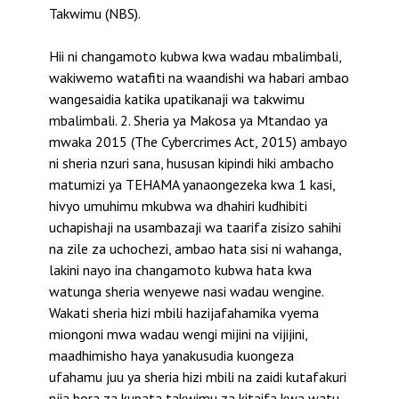
Takwimu (NBS).
Hii ni changamoto kubwa kwa wadau mbalimbali,
wakiwemo watafiti na waandishi wa habari ambao
wangesaidia katika upatikanaji wa takwimu
mbalimbali. 2. Sheria ya Makosa ya Mtandao ya
mwaka 2015 (The Cybercrimes Act, 2015) ambayo
ni sheria nzuri sana, hususan kipindi hiki ambacho
matumizi ya TEHAMA yanaongezeka kwa 1 kasi,
hivyo umuhimu mkubwa wa dhahiri kudhibiti
uchapishaji na usambazaji wa taarifa zisizo sahihi
na zile za uchochezi, ambao hata sisi ni wahanga,
lakini nayo ina changamoto kubwa hata kwa
watunga sheria wenyewe nasi wadau wengine.
Wakati sheria hizi mbili hazijafahamika vyema
miongoni mwa wadau wengi mijini na vijijini,
maadhimisho haya yanakusudia kuongeza
ufahamu juu ya sheria hizi mbili na zaidi kutafakuri
njia bora za kupata takwimu za kitaifa kwa watu