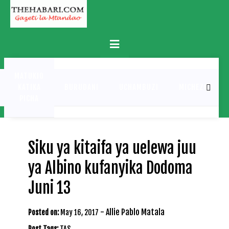
Skip
to
content
Primary
Menu
MATUKIO
KATIKA
BURUDANI
UCHAMBUZI
MICHEZO
PICHA
Siku ya kitaifa ya uelewa juu
ya Albino kufanyika Dodoma
Juni 13
-
Allie Pablo Matala
Posted on:
May 16, 2017
Post Tags:
TAS