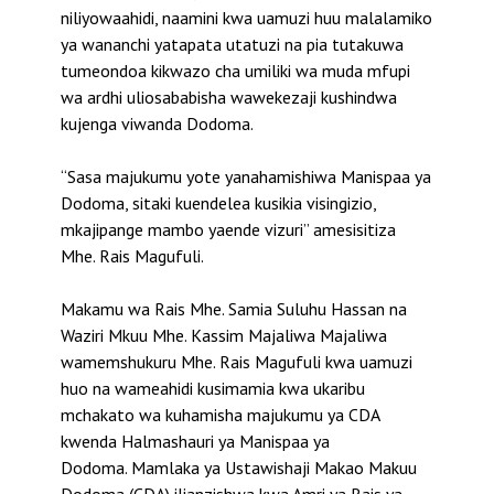
niliyowaahidi, naamini kwa uamuzi huu malalamiko
ya wananchi yatapata utatuzi na pia tutakuwa
tumeondoa kikwazo cha umiliki wa muda mfupi
wa ardhi uliosababisha wawekezaji kushindwa
kujenga viwanda Dodoma.
“Sasa majukumu yote yanahamishiwa Manispaa ya
Dodoma, sitaki kuendelea kusikia visingizio,
mkajipange mambo yaende vizuri” amesisitiza
Mhe. Rais Magufuli.
Makamu wa Rais Mhe. Samia Suluhu Hassan na
Waziri Mkuu Mhe. Kassim Majaliwa Majaliwa
wamemshukuru Mhe. Rais Magufuli kwa uamuzi
huo na wameahidi kusimamia kwa ukaribu
mchakato wa kuhamisha majukumu ya CDA
kwenda Halmashauri ya Manispaa ya
Dodoma. Mamlaka ya Ustawishaji Makao Makuu