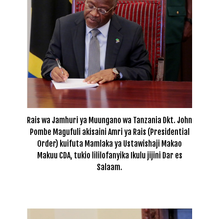
Rais wa Jamhuri ya Muungano wa Tanzania Dkt. John
Pombe Magufuli akisaini Amri ya Rais (Presidential
Order) kuifuta Mamlaka ya Ustawishaji Makao
Makuu CDA, tukio lililofanyika Ikulu jijini Dar es
Salaam.