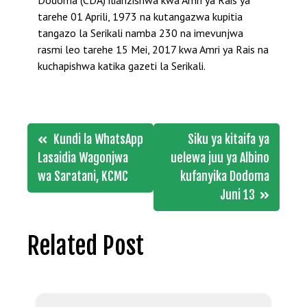
Dodoma (CDA) ilianzishwa kwa Amri ya Rais ya
tarehe 01 Aprili, 1973 na kutangazwa kupitia
tangazo la Serikali namba 230 na imevunjwa
rasmi leo tarehe 15 Mei, 2017 kwa Amri ya Rais na
kuchapishwa katika gazeti la Serikali.
Post
Kundi la WhatsApp
Siku ya kitaifa ya
navigation
Lasaidia Wagonjwa
uelewa juu ya Albino
wa Saratani, KCMC
kufanyika Dodoma
Juni 13
Related Post