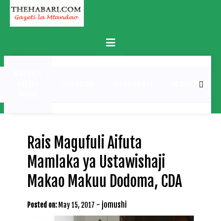
Skip
to
content
Primary
Menu
MATUKIO
KATIKA
BURUDANI
UCHAMBUZI
MICHEZO
PICHA
Rais Magufuli Aifuta
Mamlaka ya Ustawishaji
Makao Makuu Dodoma, CDA
-
jomushi
Posted on:
May 15, 2017