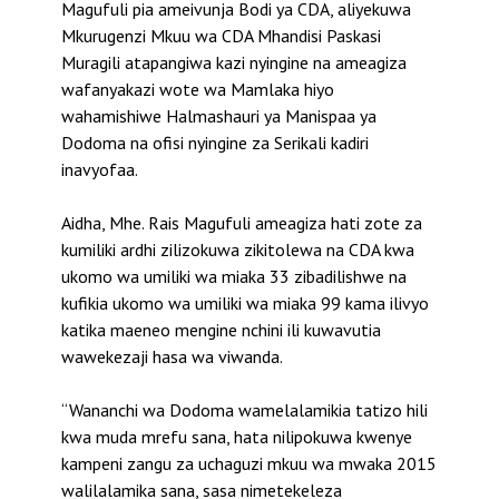
Magufuli pia ameivunja Bodi ya CDA, aliyekuwa
Mkurugenzi Mkuu wa CDA Mhandisi Paskasi
Muragili atapangiwa kazi nyingine na ameagiza
wafanyakazi wote wa Mamlaka hiyo
wahamishiwe Halmashauri ya Manispaa ya
Dodoma na ofisi nyingine za Serikali kadiri
inavyofaa.
Aidha, Mhe. Rais Magufuli ameagiza hati zote za
kumiliki ardhi zilizokuwa zikitolewa na CDA kwa
ukomo wa umiliki wa miaka 33 zibadilishwe na
kufikia ukomo wa umiliki wa miaka 99 kama ilivyo
katika maeneo mengine nchini ili kuwavutia
wawekezaji hasa wa viwanda.
“Wananchi wa Dodoma wamelalamikia tatizo hili
kwa muda mrefu sana, hata nilipokuwa kwenye
kampeni zangu za uchaguzi mkuu wa mwaka 2015
walilalamika sana, sasa nimetekeleza