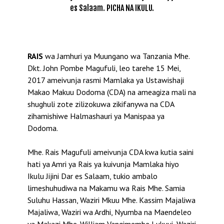
es Salaam. PICHA NA IKULU.
RAIS
wa Jamhuri ya Muungano wa Tanzania Mhe.
Dkt. John Pombe Magufuli, leo tarehe 15 Mei,
2017 ameivunja rasmi Mamlaka ya Ustawishaji
Makao Makuu Dodoma (CDA) na ameagiza mali na
shughuli zote zilizokuwa zikifanywa na CDA
zihamishiwe Halmashauri ya Manispaa ya
Dodoma.
Mhe. Rais Magufuli ameivunja CDA kwa kutia saini
hati ya Amri ya Rais ya kuivunja Mamlaka hiyo
Ikulu Jijini Dar es Salaam, tukio ambalo
limeshuhudiwa na Makamu wa Rais Mhe. Samia
Suluhu Hassan, Waziri Mkuu Mhe. Kassim Majaliwa
Majaliwa, Waziri wa Ardhi, Nyumba na Maendeleo