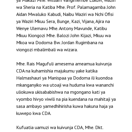
ya Makazi Mhe. William Vangimembe Lukuvi, Waziri
wa Sheria na Katiba Mhe. Prof. Palamagamba John
Aidan Mwaluko Kabudi, Naibu Waziri wa Nchi Ofisi
ya Waziri Mkuu Sera, Bunge, Kazi, Vijana, Ajira na
Wenye Ulemavu Mhe. Antony Mavunde, Katibu
Mkuu Kiongozi Mhe. Balozi John Kijazi, Mkuu wa
Mkoa wa Dodoma Bw. Jordan Rugimbana na
viongozi mbalimbali wa wizara.
Mhe. Rais Magufuli amesema ameamua kuivunja
CDA na kuhamishia majukumu yake katika
Halmashauri ya Manispaa ya Dodoma ili kuondoa
mkanganyiko wa utoaji wa huduma kwa wananchi
uliokuwa ukisababishwa na mgongano kati ya
vyombo hivyo viwili na pia kuendana na mahitaji ya
sasa ambayo yamedhihirisha kuwa hakuna haja ya
kuwepo kwa CDA.
Kufuatia uamuzi wa kuivunja CDA, Mhe. Dkt.