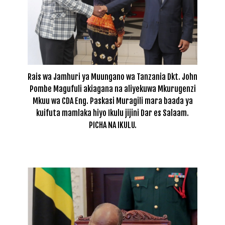
Rais wa Jamhuri ya Muungano wa Tanzania Dkt. John
Pombe Magufuli akiagana na aliyekuwa Mkurugenzi
Mkuu wa CDA Eng. Paskasi Muragili mara baada ya
kuifuta mamlaka hiyo Ikulu jijini Dar es Salaam.
PICHA NA IKULU.