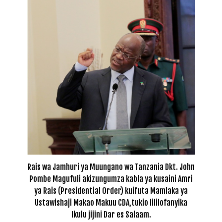
Rais wa Jamhuri ya Muungano wa Tanzania Dkt. John
Pombe Magufuli akizungumza kabla ya kusaini Amri
ya Rais (Presidential Order) kuifuta Mamlaka ya
Ustawishaji Makao Makuu CDA,tukio lililofanyika
Ikulu jijini Dar es Salaam.