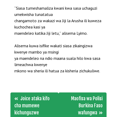
“Siasa tumeshamaliza kwani kwa sasa uchaguzi
umekwisha tunatatua
changamoto za wakazi wa Jiji la Arusha ili kuweza
kuchochea kasi ya
maendeleo katika Jiji letu,” alisema Lyimo.
Alisema kuwa isifike wakati siasa zikaingizwa
kwenye mambo ya msingi
ya maendeleo na ndio maana suala hilo kwa sasa
limeachwa kwenye
mkono wa sheria ili hatua za kisheria zichukuliwe.
Post
Joice ataka kifo
Maofisa wa Polisi
navigation
cha mumewe
Burkina Faso
kichunguzwe
wafungwa