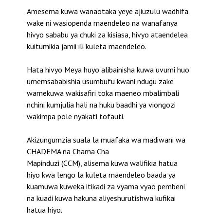
Amesema kuwa wanaotaka yeye ajiuzulu wadhifa
wake ni wasiopenda maendeleo na wanafanya
hivyo sababu ya chuki za kisiasa, hivyo ataendelea
kuitumikia jamii ili kuleta maendeleo.
Hata hivyo Meya huyo alibainisha kuwa uvumi huo
umemsababishia usumbufu kwani ndugu zake
wamekuwa wakisafiri toka maeneo mbalimbali
nchini kumjulia hali na huku baadhi ya viongozi
wakimpa pole nyakati tofauti.
Akizungumzia suala la muafaka wa madiwani wa
CHADEMA na Chama Cha
Mapinduzi (CCM), alisema kuwa walifikia hatua
hiyo kwa lengo la kuleta maendeleo baada ya
kuamuwa kuweka itikadi za vyama vyao pembeni
na kuadi kuwa hakuna aliyeshurutishwa kufikai
hatua hiyo.