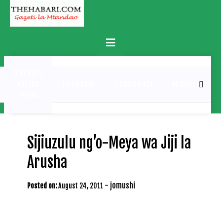
Skip
to
content
Primary
Menu
MATUKIO
KATIKA
BURUDANI
UCHAMBUZI
MICHEZO
PICHA
Sijiuzulu ng’o-Meya wa Jiji la
Arusha
-
jomushi
Posted on:
August 24, 2011