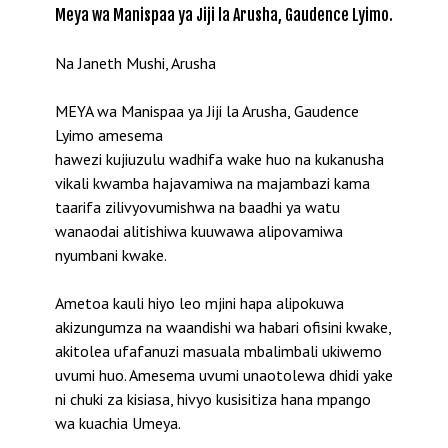
Meya wa Manispaa ya Jiji la Arusha, Gaudence Lyimo.
Na Janeth Mushi, Arusha
MEYA wa Manispaa ya Jiji la Arusha, Gaudence
Lyimo amesema
hawezi kujiuzulu wadhifa wake huo na kukanusha
vikali kwamba hajavamiwa na majambazi kama
taarifa zilivyovumishwa na baadhi ya watu
wanaodai alitishiwa kuuwawa alipovamiwa
nyumbani kwake.
Ametoa kauli hiyo leo mjini hapa alipokuwa
akizungumza na waandishi wa habari ofisini kwake,
akitolea ufafanuzi masuala mbalimbali ukiwemo
uvumi huo. Amesema uvumi unaotolewa dhidi yake
ni chuki za kisiasa, hivyo kusisitiza hana mpango
wa kuachia Umeya.