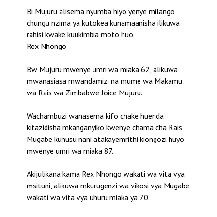
Bi Mujuru alisema nyumba hiyo yenye milango
chungu nzima ya kutokea kunamaanisha ilikuwa
rahisi kwake kuukimbia moto huo.
Rex Nhongo
Bw Mujuru mwenye umri wa miaka 62, alikuwa
mwanasiasa mwandamizi na mume wa Makamu
wa Rais wa Zimbabwe Joice Mujuru.
Wachambuzi wanasema kifo chake huenda
kitazidisha mkanganyiko kwenye chama cha Rais
Mugabe kuhusu nani atakayemrithi kiongozi huyo
mwenye umri wa miaka 87.
Akijulikana kama Rex Nhongo wakati wa vita vya
msituni, alikuwa mkurugenzi wa vikosi vya Mugabe
wakati wa vita vya uhuru miaka ya 70.