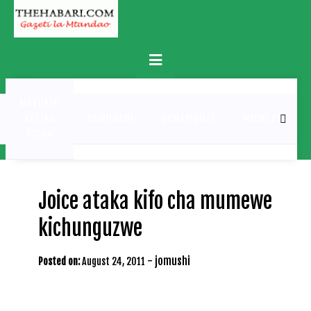
Skip
to
content
Primary
Menu
MATUKIO
KATIKA
BURUDANI
UCHAMBUZI
MICHEZO
PICHA
Joice ataka kifo cha mumewe
kichunguzwe
-
jomushi
Posted on:
August 24, 2011