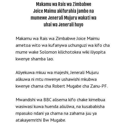
Makamu wa Rais wa Zimbabwe
Joice Maimu akifurahia jambo na
mumewe Jenerali Mujuru wakati wa
uhai wa Jenerali huyo
Makamu wa Rais wa Zimbabwe Joice Maimu
ametoa wito wa kufanywa uchunguzi wa kifo cha
mume wake Solomon kilichotokea wiki iliyopita
kwenye shamba lao.
Aliyekuwa mkuu wa majeshi, Jenerali Mujuru
alikuwa ni mtu mwenye ushawishi mkubwa
kwenye chama cha Robert Mugabe cha Zanu-PF.
Mwandishi wa BBC alisema kifo chake kimeibua
wasiwasi kuwa huenda aliuliwa, na kusababisha
mpasuko ndani ya chama na zahama juu ya
atakayemrithi Bw Mugabe.