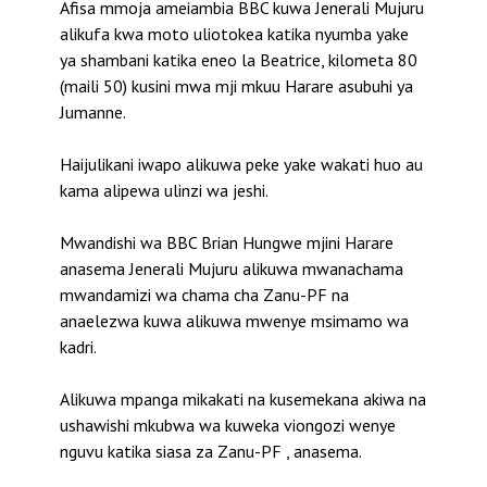
Afisa mmoja ameiambia BBC kuwa Jenerali Mujuru
alikufa kwa moto uliotokea katika nyumba yake
ya shambani katika eneo la Beatrice, kilometa 80
(maili 50) kusini mwa mji mkuu Harare asubuhi ya
Jumanne.
Haijulikani iwapo alikuwa peke yake wakati huo au
kama alipewa ulinzi wa jeshi.
Mwandishi wa BBC Brian Hungwe mjini Harare
anasema Jenerali Mujuru alikuwa mwanachama
mwandamizi wa chama cha Zanu-PF na
anaelezwa kuwa alikuwa mwenye msimamo wa
kadri.
Alikuwa mpanga mikakati na kusemekana akiwa na
ushawishi mkubwa wa kuweka viongozi wenye
nguvu katika siasa za Zanu-PF , anasema.