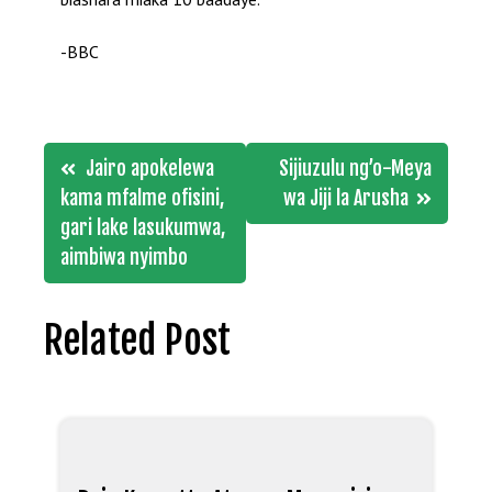
-BBC
Post
Jairo apokelewa
Sijiuzulu ng’o-Meya
navigation
kama mfalme ofisini,
wa Jiji la Arusha
gari lake lasukumwa,
aimbiwa nyimbo
Related Post