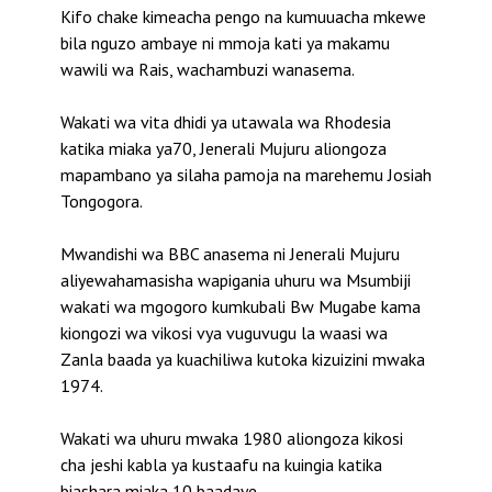
Kifo chake kimeacha pengo na kumuuacha mkewe
bila nguzo ambaye ni mmoja kati ya makamu
wawili wa Rais, wachambuzi wanasema.
Wakati wa vita dhidi ya utawala wa Rhodesia
katika miaka ya70, Jenerali Mujuru aliongoza
mapambano ya silaha pamoja na marehemu Josiah
Tongogora.
Mwandishi wa BBC anasema ni Jenerali Mujuru
aliyewahamasisha wapigania uhuru wa Msumbiji
wakati wa mgogoro kumkubali Bw Mugabe kama
kiongozi wa vikosi vya vuguvugu la waasi wa
Zanla baada ya kuachiliwa kutoka kizuizini mwaka
1974.
Wakati wa uhuru mwaka 1980 aliongoza kikosi
cha jeshi kabla ya kustaafu na kuingia katika
biashara miaka 10 baadaye.