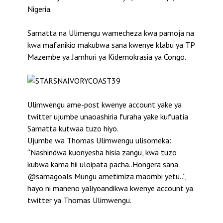
Nigeria.
Samatta na Ulimengu wamecheza kwa pamoja na
kwa mafanikio makubwa sana kwenye klabu ya TP
Mazembe ya Jamhuri ya Kidemokrasia ya Congo.
Ulimwengu ame-post kwenye account yake ya
twitter ujumbe unaoashiria furaha yake kufuatia
Samatta kutwaa tuzo hiyo.
Ujumbe wa Thomas Ulimwengu ulisomeka:
“Nashindwa kuonyesha hisia zangu, kwa tuzo
kubwa kama hii uloipata pacha..Hongera sana
@samagoals Mungu ametimiza maombi yetu..”,
hayo ni maneno yaliyoandikwa kwenye account ya
twitter ya Thomas Ulimwengu.