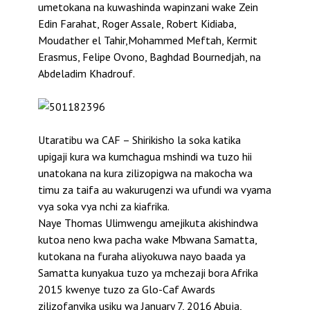
umetokana na kuwashinda wapinzani wake Zein
Edin Farahat, Roger Assale, Robert Kidiaba,
Moudather el Tahir,Mohammed Meftah, Kermit
Erasmus, Felipe Ovono, Baghdad Bournedjah, na
Abdeladim Khadrouf.
Utaratibu wa CAF – Shirikisho la soka katika
upigaji kura wa kumchagua mshindi wa tuzo hii
unatokana na kura zilizopigwa na makocha wa
timu za taifa au wakurugenzi wa ufundi wa vyama
vya soka vya nchi za kiafrika.
Naye Thomas Ulimwengu amejikuta akishindwa
kutoa neno kwa pacha wake Mbwana Samatta,
kutokana na furaha aliyokuwa nayo baada ya
Samatta kunyakua tuzo ya mchezaji bora Afrika
2015 kwenye tuzo za Glo-Caf Awards
zilizofanyika usiku wa January 7, 2016 Abuja,