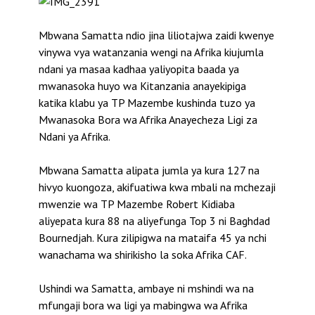
Mbwana Samatta ndio jina liliotajwa zaidi kwenye
vinywa vya watanzania wengi na Afrika kiujumla
ndani ya masaa kadhaa yaliyopita baada ya
mwanasoka huyo wa Kitanzania anayekipiga
katika klabu ya TP Mazembe kushinda tuzo ya
Mwanasoka Bora wa Afrika Anayecheza Ligi za
Ndani ya Afrika.
Mbwana Samatta alipata jumla ya kura 127 na
hivyo kuongoza, akifuatiwa kwa mbali na mchezaji
mwenzie wa TP Mazembe Robert Kidiaba
aliyepata kura 88 na aliyefunga Top 3 ni Baghdad
Bournedjah. Kura zilipigwa na mataifa 45 ya nchi
wanachama wa shirikisho la soka Afrika CAF.
Ushindi wa Samatta, ambaye ni mshindi wa na
mfungaji bora wa ligi ya mabingwa wa Afrika