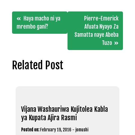
Post
Haya macho ni ya
Pierre-Emerick
navigation
mrembo gani?
Afuata Nyayo Za
Samatta naye Abeba
Tuzo
Related Post
Vijana Washauriwa Kujitolea Kabla
ya Kupata Ajira Rasmi
Posted on:
February 19, 2016
-
jomushi