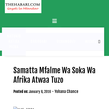
Skip
to
content
Primary
Menu
MATUKIO
KATIKA
BURUDANI
UCHAMBUZI
MICHEZO
PICHA
Samatta Mfalme Wa Soka Wa
Afrika Atwaa Tuzo
-
Yohana Chance
Posted on:
January 8, 2016