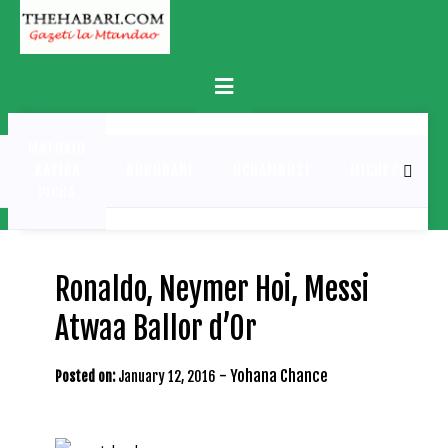
Skip
to
content
Primary
Menu
MATUKIO
KATIKA
BURUDANI
UCHAMBUZI
MICHEZO
PICHA
Ronaldo, Neymer Hoi, Messi
Atwaa Ballor d’Or
-
Yohana Chance
Posted on:
January 12, 2016