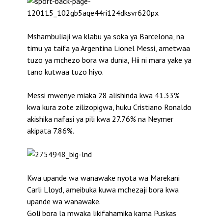
Mshambuliaji wa klabu ya soka ya Barcelona, na
timu ya taifa ya Argentina Lionel Messi, ametwaa
tuzo ya mchezo bora wa dunia, Hii ni mara yake ya
tano kutwaa tuzo hiyo.
Messi mwenye miaka 28 alishinda kwa 41.33%
kwa kura zote zilizopigwa, huku Cristiano Ronaldo
akishika nafasi ya pili kwa 27.76% na Neymer
akipata 7.86%.
Kwa upande wa wanawake nyota wa Marekani
Carli Lloyd, ameibuka kuwa mchezaji bora kwa
upande wa wanawake.
Goli bora la mwaka likifahamika kama Puskas