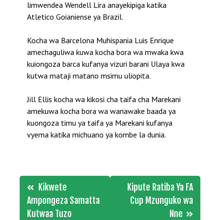
limwendea Wendell Lira anayekipiga katika
Atletico Goianiense ya Brazil.
Kocha wa Barcelona Muhispania Luis Enrique
amechaguliwa kuwa kocha bora wa mwaka kwa
kuiongoza barca kufanya vizuri barani Ulaya kwa
kutwa mataji matano msimu uliopita.
Jill Ellis kocha wa kikosi cha taifa cha Marekani
amekuwa kocha bora wa wanawake baada ya
kuongoza timu ya taifa ya Marekani kufanya
vyema katika michuano ya kombe la dunia.
Post
Kikwete
Kipute Ratiba Ya FA
navigation
Ampongeza Samatta
Cup Mzunguko wa
Kutwaa Tuzo
Nne