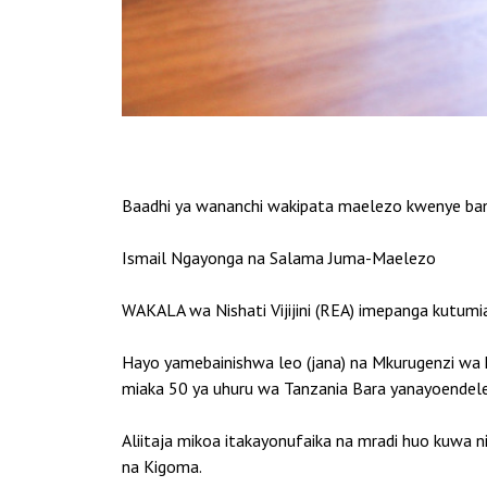
Baadhi ya wananchi wakipata maelezo kwenye ban
Ismail Ngayonga na Salama Juma-Maelezo
WAKALA wa Nishati Vijijini (REA) imepanga kutumia
Hayo yamebainishwa leo (jana) na Mkurugenzi wa 
miaka 50 ya uhuru wa Tanzania Bara yanayoendele
Aliitaja mikoa itakayonufaika na mradi huo kuwa 
na Kigoma.