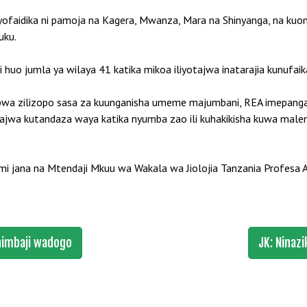
ofaidika ni pamoja na Kagera, Mwanza, Mara na Shinyanga, na kuon
uku.
 huo jumla ya wilaya 41 katika mikoa iliyotajwa inatarajia kunufai
ubwa zilizopo sasa za kuunganisha umeme majumbani, REA imepan
ajwa kutandaza waya katika nyumba zao ili kuhakikisha kuwa male
smi jana na Mtendaji Mkuu wa Wakala wa Jiolojia Tanzania Profesa
himbaji wadogo
JK: Ninaz