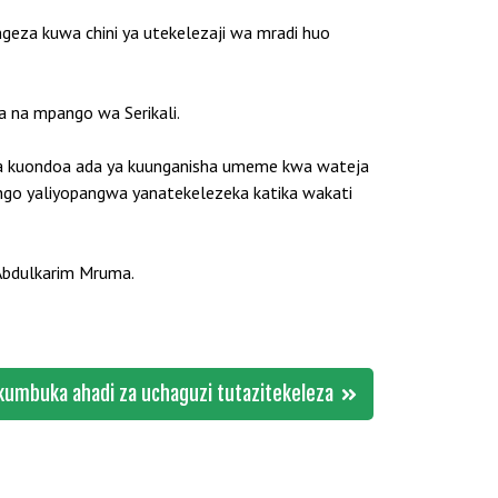
geza kuwa chini ya utekelezaji wa mradi huo
ka na mpango wa Serikali.
ga kuondoa ada ya kuunganisha umeme kwa wateja
ngo yaliyopangwa yanatekelezeka katika wakati
 Abdulkarim Mruma.
ikumbuka ahadi za uchaguzi tutazitekeleza