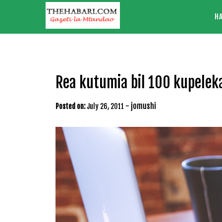
Skip
H
to
content
Rea kutumia bil 100 kupeleka
-
jomushi
Posted on:
July 26, 2011