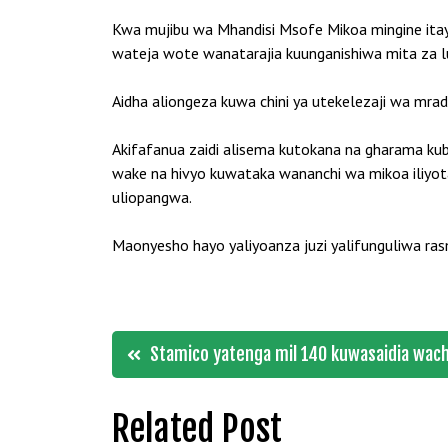
Kwa mujibu wa Mhandisi Msofe Mikoa mingine itay
wateja wote wanatarajia kuunganishiwa mita za l
Aidha aliongeza kuwa chini ya utekelezaji wa mradi
Akifafanua zaidi alisema kutokana na gharama k
wake na hivyo kuwataka wananchi wa mikoa iliyot
uliopangwa.
Maonyesho hayo yaliyoanza juzi yalifunguliwa ra
Post
Stamico yatenga mil 140 kuwasaidia wac
navigation
Related Post