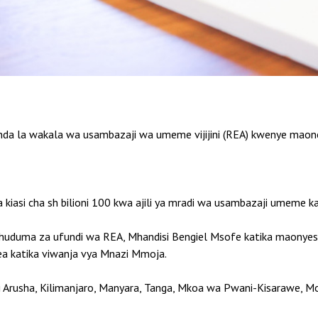
da la wakala wa usambazaji wa umeme vijijini (REA) kwenye maone
 kiasi cha sh bilioni 100 kwa ajili ya mradi wa usambazaji umeme ka
huduma za ufundi wa REA, Mhandisi Bengiel Msofe katika maonyesh
a katika viwanja vya Mnazi Mmoja.
ni Arusha, Kilimanjaro, Manyara, Tanga, Mkoa wa Pwani-Kisarawe, 