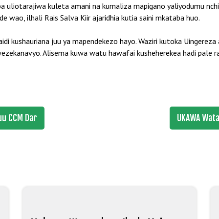
 uliotarajiwa kuleta amani na kumaliza mapigano yaliyodumu nchini 
wao, ilhali Rais Salva Kiir ajaridhia kutia saini mkataba huo.
idi kushauriana juu ya mapendekezo hayo. Waziri kutoka Uingereza
wezekanavyo. Alisema kuwa watu hawafai kusheherekea hadi pale rai
uu CCM Dar
UKAWA Wata