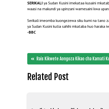
SERIKALI
ya Sudan Kusini imekataa kusaini mkataba
waasi na makundi ya upinzani wamesaini kwa upande 
Serikali imeomba kuongezewa siku kumi na tano za
ya Sudan Kusini kutia sahihi mkataba huo haraka i
-BBC
Post
Rais Kikwete Aongoza Kikao cha Kamati K
navigation
Related Post