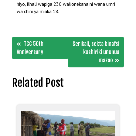
hiyo, ilhali wapiga 230 walionekana ni wana umri
wa chini ya miaka 18.
Post
TCC 50th
Serikali, sekta binafsi
navigation
Anniversary
kushiriki ununua
mazao
Related Post