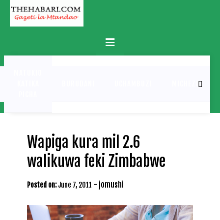
Skip
to
content
Primary
Menu
MATUKIO
KATIKA
BURUDANI
UCHAMBUZI
MICHEZO
PICHA
Wapiga kura mil 2.6
walikuwa feki Zimbabwe
-
jomushi
Posted on:
June 7, 2011