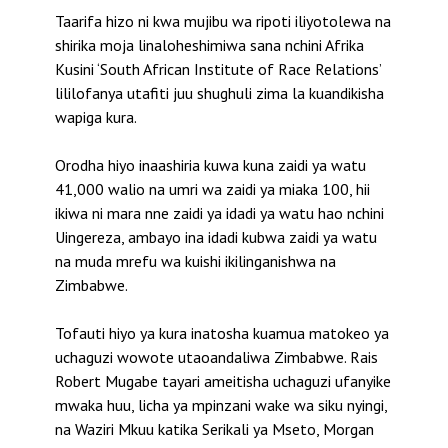
Taarifa hizo ni kwa mujibu wa ripoti iliyotolewa na
shirika moja linaloheshimiwa sana nchini Afrika
Kusini ‘South African Institute of Race Relations’
lililofanya utafiti juu shughuli zima la kuandikisha
wapiga kura.
Orodha hiyo inaashiria kuwa kuna zaidi ya watu
41,000 walio na umri wa zaidi ya miaka 100, hii
ikiwa ni mara nne zaidi ya idadi ya watu hao nchini
Uingereza, ambayo ina idadi kubwa zaidi ya watu
na muda mrefu wa kuishi ikilinganishwa na
Zimbabwe.
Tofauti hiyo ya kura inatosha kuamua matokeo ya
uchaguzi wowote utaoandaliwa Zimbabwe. Rais
Robert Mugabe tayari ameitisha uchaguzi ufanyike
mwaka huu, licha ya mpinzani wake wa siku nyingi,
na Waziri Mkuu katika Serikali ya Mseto, Morgan