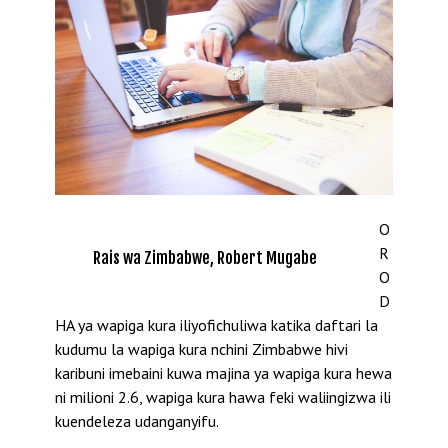
O
R
Rais wa Zimbabwe, Robert Mugabe
O
D
HA ya wapiga kura iliyofichuliwa katika daftari la
kudumu la wapiga kura nchini Zimbabwe hivi
karibuni imebaini kuwa majina ya wapiga kura hewa
ni milioni 2.6, wapiga kura hawa feki waliingizwa ili
kuendeleza udanganyifu.