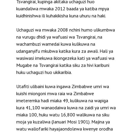
Tsvangirai, kupinga akitaka uchaguzi huo
kuandaliwa mwaka 2012 baada ya katiba mpya
kuidhinishwa ili kuhakikisha kuna uhuru na haki.
Uchaguzi wa mwaka 2008 nchini humo ulikumbwa
na vurugu dhidi ya wafuasi wa Tsvangirai, na
wachambuzi wamedai kuwa kulikuwa na
udanganyifu mkubwa katika kura za awali. Hali ya
wasiwasi imekuwa ikiongezeka kati ya wafuasi wa
Mugabe na Tsvangirai katika siku za hivi karibuni
huku uchaguzi huo ukikaribia.
Utafiti ulibaini kuwa ingawa Zimbabwe umri wa
kuishi miongoni mwa raia wa Zimbabwe
imeteremka hadi miaka 49, kulikuwa na wapiga
kura 41,100 wanaodaiwa kuwa na zaidi ya umri wa
miaka 100, huku watu 16,800 walikuwa na siku
moja ya kuzaliwa (Januari Mosi 1901). Majina ya
watu waliofariki hayajaondolewa kwenye orodha