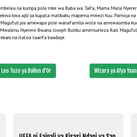
tembelea na kumpa pole mke wa Baba wa Taifa, Mama Maria Nyerere
pelekwa kwa ajili ya kupata matibabu mapema mwezi huu. Pamoja 
is Magufuli pia amewapa pole wanafamilia wote na amewaomba kuwa 
 Mwalimu Nyerere Bwana Joseph Butiku amemueleza Rais Magufuli 
ekani na itatoa taarifa baadaye.
Leo Tuzo ya Ballon d’Or
Wizara ya Afya Yaa
UEFA ni Fainali ya Kisasi Ndani ya San