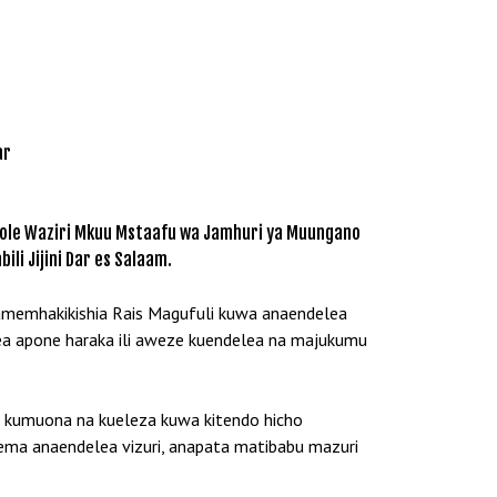
ar
ole Waziri Mkuu Mstaafu wa Jamhuri ya Muungano
li Jijini Dar es Salaam.
wamemhakikishia Rais Magufuli kuwa anaendelea
mbea apone haraka ili aweze kuendelea na majukumu
 kumuona na kueleza kuwa kitendo hicho
ema anaendelea vizuri, anapata matibabu mazuri