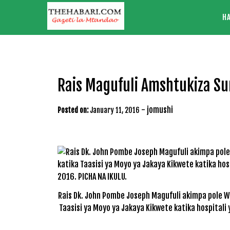
Skip
H
to
content
Rais Magufuli Amshtukiza S
-
jomushi
Posted on:
January 11, 2016
Rais Dk. John Pombe Joseph Magufuli akimpa pole W
Taasisi ya Moyo ya Jakaya Kikwete katika hospitali y