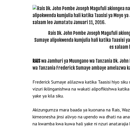
Rais Dk. John Pombe Joseph Magufuli akio
Sumaye alipokwenda kumjulia hali katika Taasisi ya 
es salaam 
RAIS
wa Jamhuri ya Muungano wa Tanzania Dk. John
wa Tanzania Frederick Sumaye ambaye amelazwa katika
Frederick Sumaye alilazwa katika Taasisi hiyo s
vizuri ikilinganishwa na wakati alipofikishwa ka
yake ya kila siku.
Akizungumza mara baada ya kuonana na Rais, Wa
kimeonesha jinsi alivyo na upendo wa dhati na a
na kwamba kwa kuwa hali yake ni nzuri anatarajia