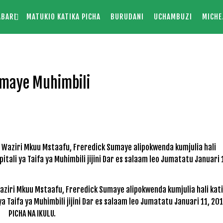
ABARI
MATUKIO KATIKA PICHA
BURUDANI
UCHAMBUZI
MICHE
umaye Muhimbili
aziri Mkuu Mstaafu, Freredick Sumaye alipokwenda kumjulia hali kat
a Taifa ya Muhimbili jijini Dar es salaam leo Jumatatu Januari 11, 20
PICHA NA IKULU.