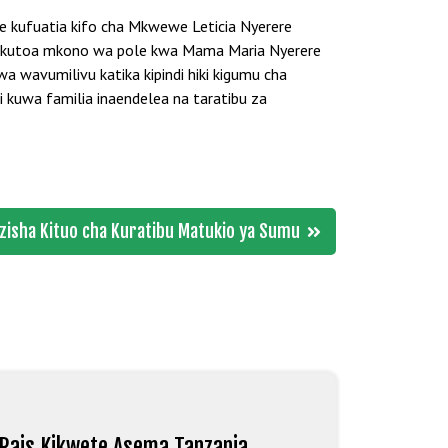
 kufuatia kifo cha Mkwewe Leticia Nyerere
na kutoa mkono wa pole kwa Mama Maria Nyerere
wavumilivu katika kipindi hiki kigumu cha
kuwa familia inaendelea na taratibu za
nzisha Kituo cha Kuratibu Matukio ya Sumu
Rais Kikwete Asema Tanzania