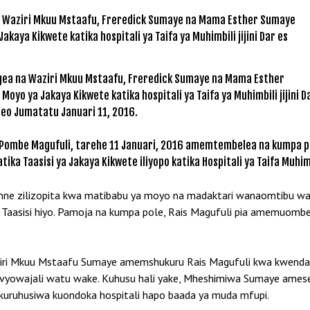
ngea na Waziri Mkuu Mstaafu, Freredick Sumaye na Mama Esther
Moyo ya Jakaya Kikwete katika hospitali ya Taifa ya Muhimbili jijini D
leo Jumatatu Januari 11, 2016.
 Pombe Magufuli, tarehe 11 Januari, 2016 amemtembelea na kumpa p
 Taasisi ya Jakaya Kikwete iliyopo katika Hospitali ya Taifa Muhimbi
iku nne zilizopita kwa matibabu ya moyo na madaktari wanaomtibu 
tika Taasisi hiyo. Pamoja na kumpa pole, Rais Magufuli pia amemuo
ziri Mkuu Mstaafu Sumaye amemshukuru Rais Magufuli kwa kwenda
navyowajali watu wake. Kuhusu hali yake, Mheshimiwa Sumaye ames
 kuruhusiwa kuondoka hospitali hapo baada ya muda mfupi.