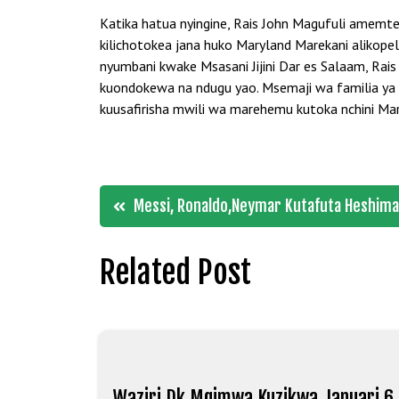
Katika hatua nyingine, Rais John Magufuli amem
kilichotokea jana huko Maryland Marekani aliko
nyumbani kwake Msasani Jijini Dar es Salaam, Ra
kuondokewa na ndugu yao. Msemaji wa familia ya
kuusafirisha mwili wa marehemu kutoka nchini Mar
Post
Messi, Ronaldo,Neymar Kutafuta Heshima 
navigation
Related Post
Waziri Dk Mgimwa Kuzikwa Januari 6