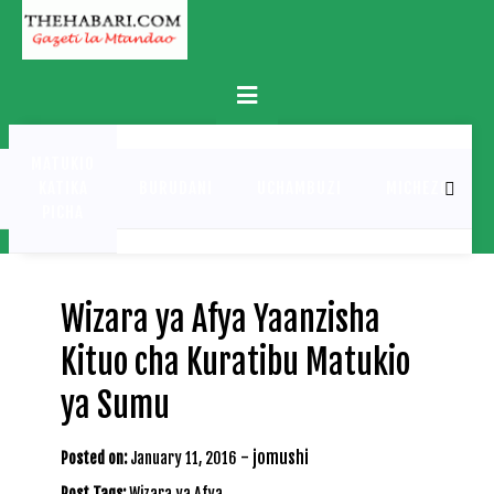
Skip
to
content
Primary
Menu
MATUKIO
KATIKA
BURUDANI
UCHAMBUZI
MICHEZO
PICHA
Wizara ya Afya Yaanzisha
Kituo cha Kuratibu Matukio
ya Sumu
-
jomushi
Posted on:
January 11, 2016
Post Tags:
Wizara ya Afya