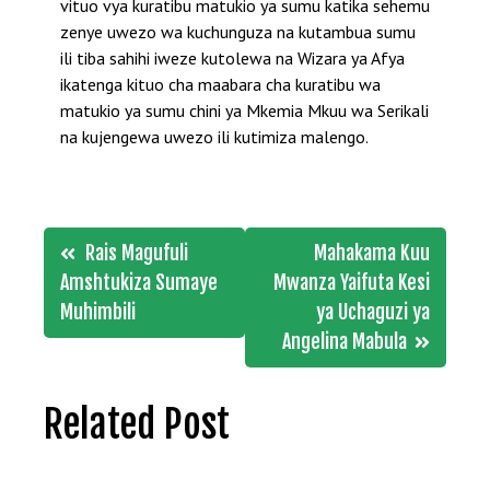
vituo vya kuratibu matukio ya sumu katika sehemu
zenye uwezo wa kuchunguza na kutambua sumu
ili tiba sahihi iweze kutolewa na Wizara ya Afya
ikatenga kituo cha maabara cha kuratibu wa
matukio ya sumu chini ya Mkemia Mkuu wa Serikali
na kujengewa uwezo ili kutimiza malengo.
Post
Rais Magufuli
Mahakama Kuu
navigation
Amshtukiza Sumaye
Mwanza Yaifuta Kesi
Muhimbili
ya Uchaguzi ya
Angelina Mabula
Related Post