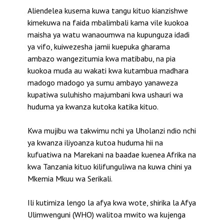
Aliendelea kusema kuwa tangu kituo kianzishwe
kimekuwa na faida mbalimbali kama vile kuokoa
maisha ya watu wanaoumwa na kupunguza idadi
ya vifo, kuiwezesha jamii kuepuka gharama
ambazo wangezitumia kwa matibabu, na pia
kuokoa muda au wakati kwa kutambua madhara
madogo madogo ya sumu ambayo yanaweza
kupatiwa suluhisho majumbani kwa ushauri wa
huduma ya kwanza kutoka katika kituo.
Kwa mujibu wa takwimu nchi ya Uholanzi ndio nchi
ya kwanza iliyoanza kutoa huduma hii na
kufuatiwa na Marekani na baadae kuenea Afrika na
kwa Tanzania kituo kilifunguliwa na kuwa chini ya
Mkemia Mkuu wa Serikali.
Ili kutimiza lengo la afya kwa wote, shirika la Afya
Ulimwenguni (WHO) walitoa mwito wa kujenga