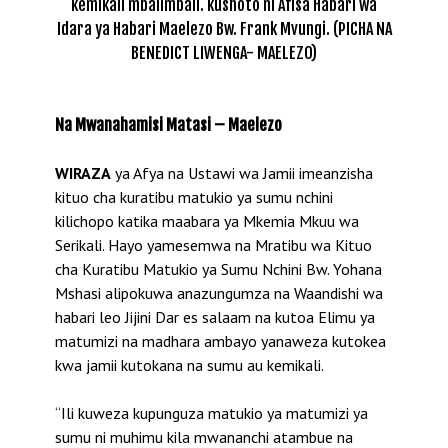
kemikali mbalimbali. kushoto ni Afisa Habari wa
Idara ya Habari Maelezo Bw. Frank Mvungi. (PICHA NA
BENEDICT LIWENGA- MAELEZO)
Na Mwanahamisi Matasi – Maelezo
WIRAZA
ya Afya na Ustawi wa Jamii imeanzisha
kituo cha kuratibu matukio ya sumu nchini
kilichopo katika maabara ya Mkemia Mkuu wa
Serikali. Hayo yamesemwa na Mratibu wa Kituo
cha Kuratibu Matukio ya Sumu Nchini Bw. Yohana
Mshasi alipokuwa anazungumza na Waandishi wa
habari leo Jijini Dar es salaam na kutoa Elimu ya
matumizi na madhara ambayo yanaweza kutokea
kwa jamii kutokana na sumu au kemikali.
“Ili kuweza kupunguza matukio ya matumizi ya
sumu ni muhimu kila mwananchi atambue na