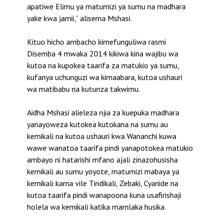
apatiwe Elimu ya matumizi ya sumu na madhara
yake kwa jamii,” alisema Mshasi.
Kituo hicho ambacho kimefunguliwa rasmi
Disemba 4 mwaka 2014 kikiwa kina wajibu wa
kutoa na kupokea taarifa za matukio ya sumu,
kufanya uchunguzi wa kimaabara, kutoa ushauri
wa matibabu na kutunza takwimu.
Aidha Mshasi alieleza njia za kuepuka madhara
yanayoweza kutokea kutokana na sumu au
kemikali na kutoa ushauri kwa Wananchi kuwa
wawe wanatoa taarifa pindi yanapotokea matukio
ambayo ni hatarishi mfano ajali zinazohusisha
kemikali au sumu yoyote, matumizi mabaya ya
kemikali kama vile Tindikali, Zebaki, Cyanide na
kutoa taarifa pindi wanapoona kuna usafirishaji
holela wa kemikali katika mamlaka husika.