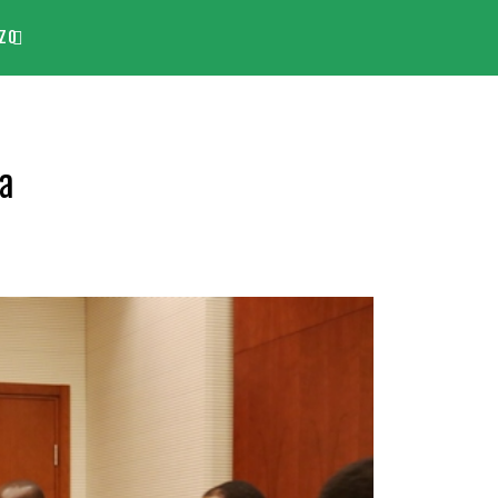
ZO
ba