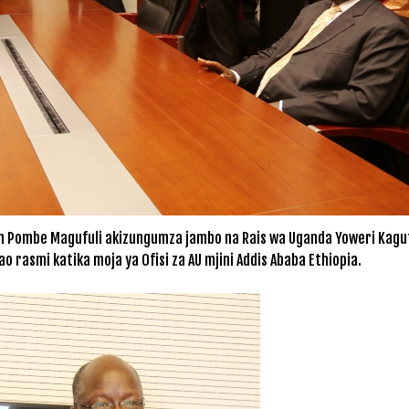
hn Pombe Magufuli akizungumza jambo na Rais wa Uganda Yoweri Kagu
rasmi katika moja ya Ofisi za AU mjini Addis Ababa Ethiopia.