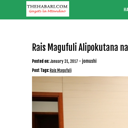
Skip
H
to
content
Rais Magufuli Alipokutana n
-
jomushi
Posted on:
January 31, 2017
Post Tags:
Rais Magufuli