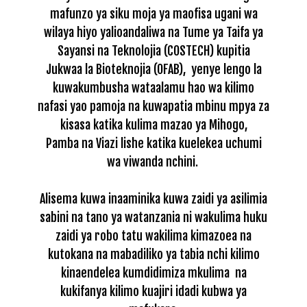
mafunzo ya siku moja ya maofisa ugani wa
wilaya hiyo
yalioandaliwa na Tume ya Taifa ya
Sayansi na Teknolojia (COSTECH) kupitia
Jukwaa
la Bioteknojia (OFAB), yenye lengo la
kuwakumbusha wataalamu hao wa kilimo
nafasi
yao pamoja na kuwapatia mbinu mpya za
kisasa katika kulima mazao ya Mihogo,
Pamba
na Viazi lishe katika kuelekea uchumi
wa viwanda nchini.
Alisema kuwa inaaminika kuwa zaidi ya asilimia
sabini na tano ya watanzania ni
wakulima huku
zaidi ya robo tatu wakilima kimazoea na
kutokana na mabadiliko ya
tabia nchi kilimo
kinaendelea kumdidimiza mkulima na
kukifanya kilimo kuajiri
idadi kubwa ya