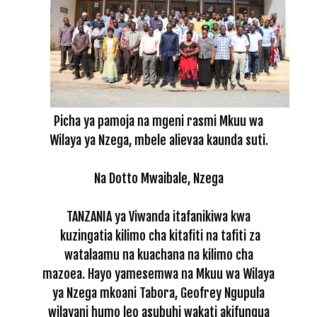
Picha ya pamoja na mgeni rasmi Mkuu wa
Wilaya ya Nzega, mbele alievaa kaunda suti.
Na Dotto Mwaibale, Nzega
TANZANIA ya Viwanda itafanikiwa kwa
kuzingatia kilimo cha kitafiti na tafiti za
watalaamu na kuachana na
kilimo cha
mazoea.
Hayo yamesemwa na Mkuu wa Wilaya
ya Nzega mkoani Tabora, Geofrey Ngupula
wilayani
humo leo asubuhi wakati akifungua