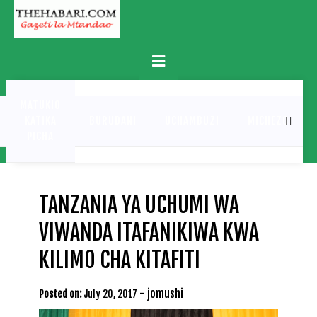
Skip
to
content
Primary
Menu
MATUKIO
KATIKA
BURUDANI
UCHAMBUZI
MICHEZO
PICHA
TANZANIA YA UCHUMI WA
VIWANDA ITAFANIKIWA KWA
KILIMO CHA KITAFITI
-
jomushi
Posted on:
July 20, 2017