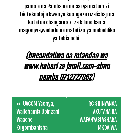
pamoja na Pamba na nafasi ya matumizi
bioteknolojia kwenye kuongeza uzalishaji na
kutatua changamoto za kilimo kama
magonjwa,wadudu na matatizo ya mabadiliko
ya tabia nchi.
(Imeandaliwa na mtandao wa
www.habari za jamii.com-simu
namba 0712727062)
Post
UVCCM Yaonya,
RC SHINYANGA
navigation
Waliohamia Upinzani
AKUTANA NA
Waache
WAFANYABIASHARA
Kugombanisha
MKOA WA