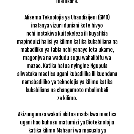
mafukara.
Alisema Teknolojia ya Uhandisijeni (GMO)
inafanya vizuri duniani kote hivyo
nchi
inatakiwa kuitekeleza ili kuyafikia
mapinduizi halisi ya kilimo katika kukabiliana
na
mabadiliko ya tabia nchi yanayo leta ukame,
magonjwa na wadudu sugu wahalibifu wa
mazao.
Katika hatua nyingine Ngupula
aliwataka maofisa ugani kubadilika ili kuendana
na
mabadiliko ya teknolojia ya kilimo katika
kukabiliana na changamoto mbalimbali
za
kilimo.
Akizungumza wakati akitoa mada kwa maofisa
ugani hao kuhusu matumizi ya
Bioteknolojia
katika kilimo Mshauri wa masuala ya