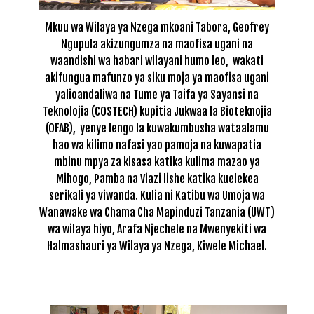
Mkuu wa Wilaya ya Nzega mkoani Tabora, Geofrey
Ngupula akizungumza na maofisa ugani na
waandishi wa habari wilayani humo leo, wakati
akifungua mafunzo ya siku moja ya maofisa ugani
yalioandaliwa na Tume ya Taifa ya Sayansi na
Teknolojia (COSTECH) kupitia Jukwaa la Bioteknojia
(OFAB), yenye lengo la kuwakumbusha wataalamu
hao wa kilimo nafasi yao pamoja na kuwapatia
mbinu mpya za kisasa katika kulima mazao ya
Mihogo, Pamba na Viazi lishe katika kuelekea
serikali ya viwanda. Kulia ni Katibu wa Umoja wa
Wanawake wa Chama Cha Mapinduzi Tanzania (UWT)
wa wilaya hiyo, Arafa Njechele na Mwenyekiti wa
Halmashauri ya Wilaya ya Nzega, Kiwele Michael.