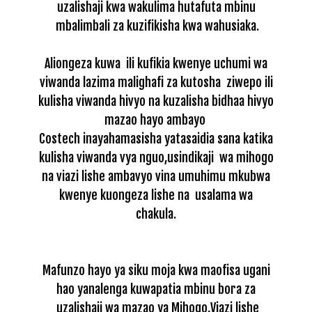
uzalishaji kwa wakulima hutafuta mbinu
mbalimbali za kuzifikisha kwa wahusiaka.
Aliongeza kuwa ili kufikia kwenye uchumi wa
viwanda lazima malighafi za kutosha
ziwepo ili
kulisha viwanda hivyo na kuzalisha bidhaa hivyo
mazao hayo ambayo
Costech inayahamasisha yatasaidia sana katika
kulisha viwanda vya nguo,usindikaji
wa mihogo
na viazi lishe ambavyo vina umuhimu mkubwa
kwenye kuongeza lishe na
usalama wa
chakula.
Mafunzo hayo ya siku moja kwa maofisa ugani
hao yanalenga kuwapatia mbinu bora za
uzalishaji wa mazao ya Mihogo,Viazi lishe