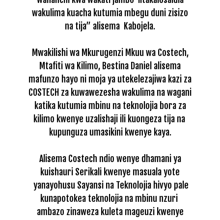
wakulima kuacha kutumia mbegu duni zisizo
na tija” alisema
Kabojela.
Mwakilishi wa Mkurugenzi Mkuu wa Costech,
Mtafiti wa Kilimo, Bestina Daniel alisema
mafunzo hayo ni
moja ya utekelezajiwa kazi za
COSTECH za kuwawezesha wakulima na wagani
katika
kutumia mbinu na teknolojia bora za
kilimo kwenye uzalishaji ili kuongeza tija na
kupunguza umasikini kwenye kaya.
Alisema Costech ndio wenye dhamani ya
kuishauri Serikali kwenye masuala yote
yanayohusu Sayansi na Teknolojia hivyo pale
kunapotokea teknolojia na mbinu nzuri
ambazo zinaweza kuleta mageuzi kwenye