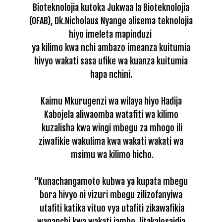
Bioteknolojia kutoka Jukwaa la
Bioteknolojia
(OFAB), Dk.Nicholaus Nyange alisema teknolojia
hiyo imeleta mapinduzi
ya kilimo kwa nchi ambazo imeanza kuitumia
hivyo wakati sasa ufike wa kuanza
kuitumia
hapa nchini.
Kaimu Mkurugenzi wa wilaya hiyo Hadija
Kabojela aliwaomba watafiti wa kilimo
kuzalisha kwa wingi mbegu za mhogo ili
ziwafikie wakulima kwa wakati wakati wa
msimu wa kilimo hicho.
“Kunachangamoto kubwa ya kupata mbegu
bora hivyo ni vizuri mbegu zilizofanyiwa
utafiti katika vituo vya utafiti zikawafikia
wananchi kwa wakati jambo
litakalosaidia