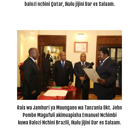
balozi nchini Qatar, Ikulu jijini Dar es Salaam.
Rais wa Jamhuri ya Muungano wa Tanzania Dkt. John
Pombe Magufuli akimuapisha Emanuel Nchimbi
kuwa Balozi Nchini Brazili, Ikulu jijini Dar es Salaam.