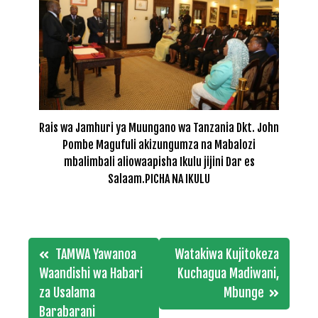
Rais wa Jamhuri ya Muungano wa Tanzania Dkt. John
Pombe Magufuli akizungumza na Mabalozi
mbalimbali aliowaapisha Ikulu jijini Dar es
Salaam.PICHA NA IKULU
Post
TAMWA Yawanoa
Watakiwa Kujitokeza
navigation
Waandishi wa Habari
Kuchagua Madiwani,
za Usalama
Mbunge
Barabarani