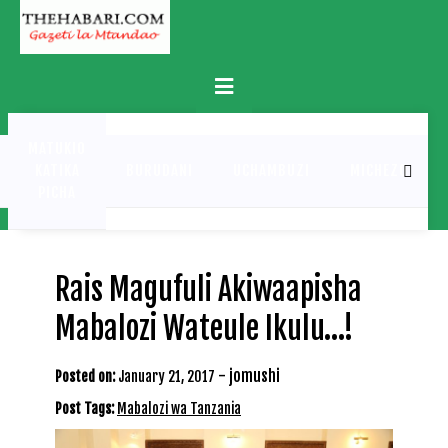
Skip
to
content
Primary
Menu
MATUKIO
KATIKA
BURUDANI
UCHAMBUZI
MICHEZO
PICHA
Rais Magufuli Akiwaapisha
Mabalozi Wateule Ikulu…!
-
jomushi
Posted on:
January 21, 2017
Post Tags:
Mabalozi wa Tanzania