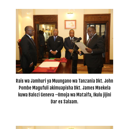
Rais wa Jamhuri ya Muungano wa Tanzania Dkt. John
Pombe Magufuli akimuapisha Dkt. James Msekela
kuwa Balozi Geneva –Umoja wa Mataifa, Ikulu jijini
Dar es Salaam.