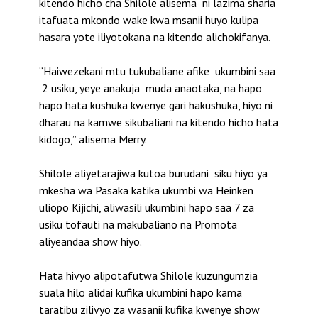
kitendo hicho cha Shilole alisema ni lazima sharia
itafuata mkondo wake kwa msanii huyo kulipa
hasara yote iliyotokana na kitendo alichokifanya.
“Haiwezekani mtu tukubaliane afike ukumbini saa
2 usiku, yeye anakuja muda anaotaka, na hapo
hapo hata kushuka kwenye gari hakushuka, hiyo ni
dharau na kamwe sikubaliani na kitendo hicho hata
kidogo,” alisema Merry.
Shilole aliyetarajiwa kutoa burudani siku hiyo ya
mkesha wa Pasaka katika ukumbi wa Heinken
uliopo Kijichi, aliwasili ukumbini hapo saa 7 za
usiku tofauti na makubaliano na Promota
aliyeandaa show hiyo.
Hata hivyo alipotafutwa Shilole kuzungumzia
suala hilo alidai kufika ukumbini hapo kama
taratibu zilivyo za wasanii kufika kwenye show