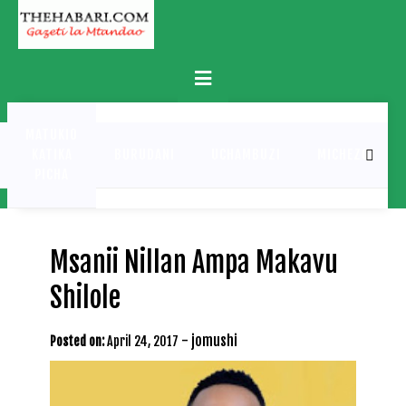
Skip
to
content
Primary
Menu
MATUKIO
KATIKA
BURUDANI
UCHAMBUZI
MICHEZO
PICHA
Msanii Nillan Ampa Makavu
Shilole
-
jomushi
Posted on:
April 24, 2017