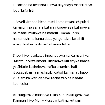
kutokana na heshima kubwa aliyonayo msanii huyo
kwa Taifa hili.
“Ukweli kitendo hicho mimi kama msanii chipukizi
kimeniumiza sana, sikutaraji kingeweza kufanywa
na msanii mkubwa na maarufu kama Shishi,
namuheshimu kama dada yangu lakini kwa hili
amejishushia heshima” alisema Nillan.
Show hiyo iliyokuwa imeandaliwa na Kampuni ya
Merry Entertainment, ilishindwa kufanyika baada
ya Shilole kuchelewa kufika ukumbini hali
iliyosababaisha mashabiki waliofika mahali hapo
kulalamika warudishiwe fedha zao na baadae
kuondoka.
Akizungumzia baada ya tukio hilo Mkurugenzi wa
Kampuni hiyo Merry Mussa mbali na kulaani