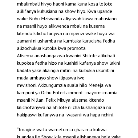
mbalimbali hivyo haoni kama kuna kosa lolote
alilifanya kuhusiana na show hiyo. Kwa upande
wake Nuhu Mziwanda aliyewah kuwa mahusiano
na msanii huyo alikwenda mbali na kusema
kitendo kilichofanywa na mpenzi wake huyo wa
zamani ni ushamba na kumtaka kurudisha fedha
alizochukua kutoka kwa promota.
Alisema anashangazwa kwanini Shilole alikubali
kupokea fedha hizo na kuahidi kufanya show lakini
badala yake akaingia mitini na kuibukia ukumbini
muda ambayo show ilipaswa iwe
mwishoni. Akizungumzia suala hilo Meneja wa
kampuni ya Ochu Entertainment inayomsimamia
msanii Nillan, Felix Mkuya alisema kitendo
kilichofanywa na Shilole ni cha kushangaza na
hakipaswi kufanywa na wasanii wa hapa nchini.
“Imagine watu wametumia gharama kubwa
kuandaa ile Show, kila msanii alishapewa hela yake