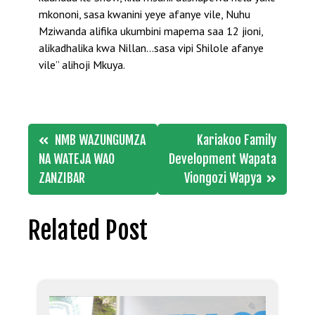
mkononi, sasa kwanini yeye afanye vile, Nuhu
Mziwanda alifika ukumbini mapema saa 12 jioni,
alikadhalika kwa Nillan…sasa vipi Shilole afanye
vile” alihoji Mkuya.
Post
NMB WAZUNGUMZA
Kariakoo Family
navigation
NA WATEJA WAO
Development Wapata
ZANZIBAR
Viongozi Wapya
Related Post