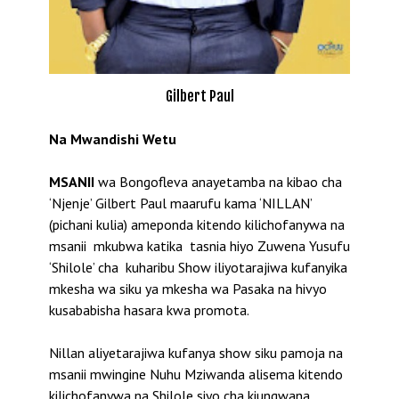
Gilbert Paul
Na Mwandishi Wetu
MSANII
wa Bongofleva anayetamba na kibao cha
‘Njenje’ Gilbert Paul maarufu kama ‘NILLAN’
(pichani kulia) ameponda kitendo kilichofanywa na
msanii mkubwa katika tasnia hiyo Zuwena Yusufu
‘Shilole’ cha kuharibu Show iliyotarajiwa kufanyika
mkesha wa siku ya mkesha wa Pasaka na hivyo
kusababisha hasara kwa promota.
Nillan aliyetarajiwa kufanya show siku pamoja na
msanii mwingine Nuhu Mziwanda alisema kitendo
kilichofanywa na Shilole siyo cha kiungwana