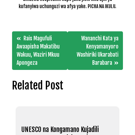
kufanyiwa uchunguzi wa afya yake. PICHA NA IKULU.
Post
Rais Magufuli
Wananchi Kata ya
navigation
Awaapisha Makatibu
Kenyamanyoro
Wakuu, Waziri Mkuu
Washiriki Ukarabati
Apongeza
Barabara
Related Post
UNESCO na Kongamano Kujadili