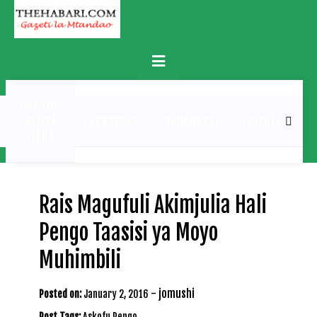
Skip
to
content
Primary
Menu
MATUKIO
KATIKA
BURUDANI
UCHAMBUZI
MICHEZO
PICHA
Rais Magufuli Akimjulia Hali
Pengo Taasisi ya Moyo
Muhimbili
-
jomushi
Posted on:
January 2, 2016
Post Tags:
Askofu Pengo