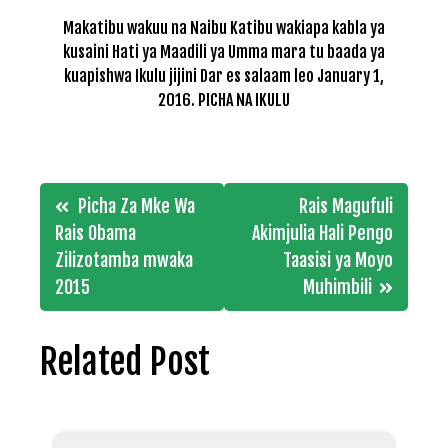
Makatibu wakuu na Naibu Katibu wakiapa kabla ya
kusaini Hati ya Maadili ya Umma mara tu baada ya
kuapishwa Ikulu jijini Dar es salaam leo January 1,
2016. PICHA NA IKULU
Post
Picha Za Mke Wa
Rais Magufuli
navigation
Rais Obama
Akimjulia Hali Pengo
Zilizotamba mwaka
Taasisi ya Moyo
2015
Muhimbili
Related Post