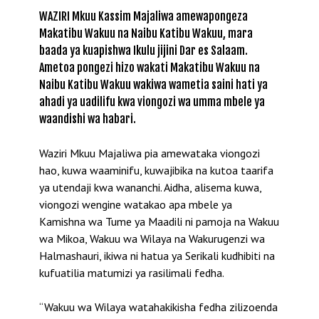
WAZIRI Mkuu Kassim Majaliwa amewapongeza
Makatibu Wakuu na Naibu Katibu Wakuu, mara
baada ya kuapishwa Ikulu jijini Dar es Salaam.
Ametoa pongezi hizo wakati Makatibu Wakuu na
Naibu Katibu Wakuu wakiwa wametia saini hati ya
ahadi ya uadilifu kwa viongozi wa umma mbele ya
waandishi wa habari.
Waziri Mkuu Majaliwa pia amewataka viongozi
hao, kuwa waaminifu, kuwajibika na kutoa taarifa
ya utendaji kwa wananchi. Aidha, alisema kuwa,
viongozi wengine watakao apa mbele ya
Kamishna wa Tume ya Maadili ni pamoja na Wakuu
wa Mikoa, Wakuu wa Wilaya na Wakurugenzi wa
Halmashauri, ikiwa ni hatua ya Serikali kudhibiti na
kufuatilia matumizi ya rasilimali fedha.
“Wakuu wa Wilaya watahakikisha fedha zilizoenda