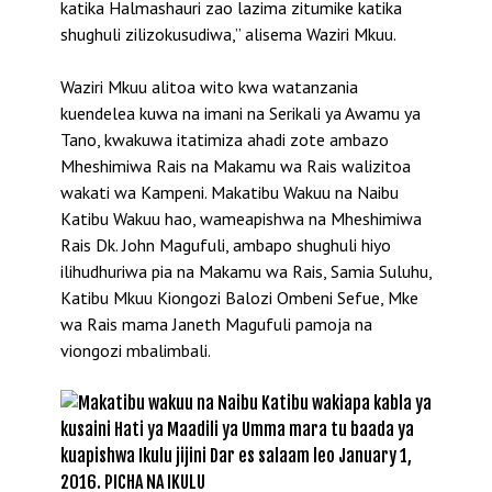
katika Halmashauri zao lazima zitumike katika
shughuli zilizokusudiwa,” alisema Waziri Mkuu.
Waziri Mkuu alitoa wito kwa watanzania
kuendelea kuwa na imani na Serikali ya Awamu ya
Tano, kwakuwa itatimiza ahadi zote ambazo
Mheshimiwa Rais na Makamu wa Rais walizitoa
wakati wa Kampeni. Makatibu Wakuu na Naibu
Katibu Wakuu hao, wameapishwa na Mheshimiwa
Rais Dk. John Magufuli, ambapo shughuli hiyo
ilihudhuriwa pia na Makamu wa Rais, Samia Suluhu,
Katibu Mkuu Kiongozi Balozi Ombeni Sefue, Mke
wa Rais mama Janeth Magufuli pamoja na
viongozi mbalimbali.