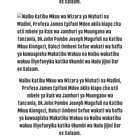
es Salaam.
Naibu Katibu Mkuu wa Wizara ya Nishati na Madini,
Profesa James Epifani Mdoe akila kiapo cha utii
mbele ya Rais wa Jamhuri ya Muungano wa
Tanzania, Dk.John Pombe Joseph Magufuli na Katibu
Mkuu Kiongozi, Balozi Ombeni Sefue wakati wa hafla
ya kuwaapisha Makatibu Wakuu na Naibu wakatibu
wakuu iliyofanyika katika Ukumbi wa Ikulu jijini Dar
es Salaam.