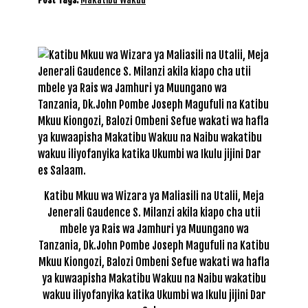
Katibu Mkuu wa Wizara ya Maliasili na Utalii, Meja
Jenerali Gaudence S. Milanzi akila kiapo cha utii
mbele ya Rais wa Jamhuri ya Muungano wa
Tanzania, Dk.John Pombe Joseph Magufuli na Katibu
Mkuu Kiongozi, Balozi Ombeni Sefue wakati wa hafla
ya kuwaapisha Makatibu Wakuu na Naibu wakatibu
wakuu iliyofanyika katika Ukumbi wa Ikulu jijini Dar