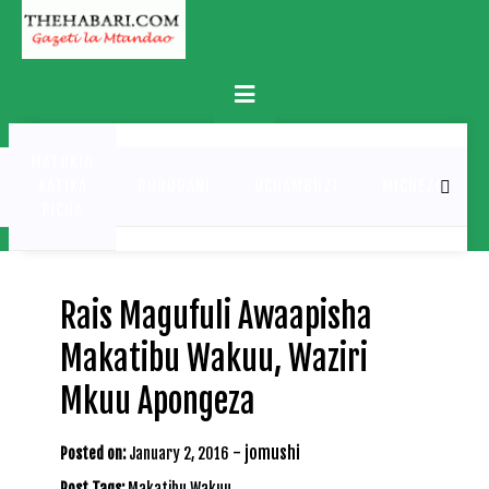
Skip
to
content
Primary
Menu
MATUKIO
KATIKA
BURUDANI
UCHAMBUZI
MICHEZO
PICHA
Rais Magufuli Awaapisha
Makatibu Wakuu, Waziri
Mkuu Apongeza
-
jomushi
Posted on:
January 2, 2016
Post Tags:
Makatibu Wakuu