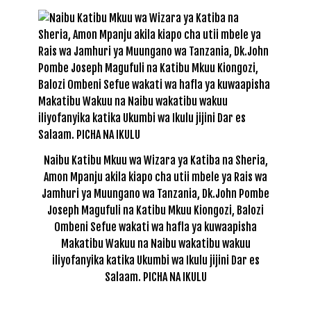
Naibu Katibu Mkuu wa Wizara ya Katiba na Sheria,
Amon Mpanju akila kiapo cha utii mbele ya Rais wa
Jamhuri ya Muungano wa Tanzania, Dk.John Pombe
Joseph Magufuli na Katibu Mkuu Kiongozi, Balozi
Ombeni Sefue wakati wa hafla ya kuwaapisha
Makatibu Wakuu na Naibu wakatibu wakuu
iliyofanyika katika Ukumbi wa Ikulu jijini Dar es
Salaam. PICHA NA IKULU