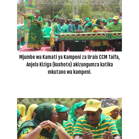
Mjumbe wa Kamati ya Kampeni za Urais CCM Taifa,
Anjela Kiziga (kushoto) akizungumza katika
mkutano wa kampeni.