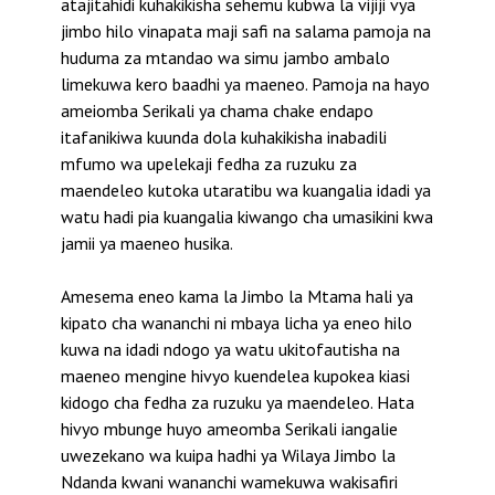
atajitahidi kuhakikisha sehemu kubwa la vijiji vya
jimbo hilo vinapata maji safi na salama pamoja na
huduma za mtandao wa simu jambo ambalo
limekuwa kero baadhi ya maeneo. Pamoja na hayo
ameiomba Serikali ya chama chake endapo
itafanikiwa kuunda dola kuhakikisha inabadili
mfumo wa upelekaji fedha za ruzuku za
maendeleo kutoka utaratibu wa kuangalia idadi ya
watu hadi pia kuangalia kiwango cha umasikini kwa
jamii ya maeneo husika.
Amesema eneo kama la Jimbo la Mtama hali ya
kipato cha wananchi ni mbaya licha ya eneo hilo
kuwa na idadi ndogo ya watu ukitofautisha na
maeneo mengine hivyo kuendelea kupokea kiasi
kidogo cha fedha za ruzuku ya maendeleo. Hata
hivyo mbunge huyo ameomba Serikali iangalie
uwezekano wa kuipa hadhi ya Wilaya Jimbo la
Ndanda kwani wananchi wamekuwa wakisafiri