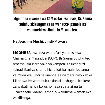
Mgombea mwenza wa CCM nafasi ya urais, Bi. Samia
Suluhu akizungumza na wanaCCM pamoja na
wananchi wa Jimbo la Mtama leo.
Na Joachim Mushi, Lindi/Mtwara
MGOMBEA
mwenza wa nafasi ya urais kwa
Chama Cha Mapinduzi (CCM), Bi. Samia Suluhu leo
amemalizia ziara yake ya kampeni za uchaguzi
kuinadi ilani ya chama hicho katika majimbo anuai
ya Mkoa wa Lindi na kuendelea na ziara hiyo katika
Mkoa wa Mtwara huku akiahidi kushughulikia kero
za wakulima wa korosho hasa suala zima la
‘Stakabadhi Ghalani’ ambalo wakulima wamekuwa
wakilipinga.