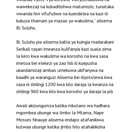
wawekezaji na kubadilishwa matumizio, tunataka
viwanda hivi vifufuliwe na kuendelea na kazi ili
kukuza thamani ya mazao ya wakulima,” alisema
Bi. Suluhu.
Bi. Suluhu pia alisema kabla ya kuingia madarakani
Serikali tayari imeanza kulifanyia kazi suala zima
la kero kwa wakulima wa korosho na kwa sasa
imetoa bei elekezi ya zao hili ili kuepusha
ukandamizaji ambao umekuwa ukifanywa na
baadhi ya waranguzi. Alisema bei iliyotolewa kwa
sasa ni shilingi 1200 kwa kilo daraja la kwanza na
shilingi 960 kwa kilo kwa korosho ya daraja la pili.
Awali akizungumza katika mkutano wa hadhara
mgombea ubunge wa Jimbo la Mtama, Nape
Mosses Nnauye alisema endapo atafanikiwa
kutwaa ubunge katika jimbo hilo atahakikisha