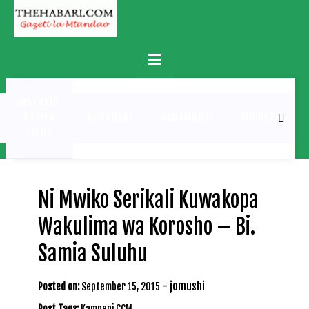
Skip
to
content
Primary
Menu
MATUKIO
KATIKA
BURUDANI
UCHAMBUZI
MICHEZO
PICHA
Ni Mwiko Serikali Kuwakopa
Wakulima wa Korosho – Bi.
Samia Suluhu
-
jomushi
Posted on:
September 15, 2015
Post Tags:
Kampeni CCM