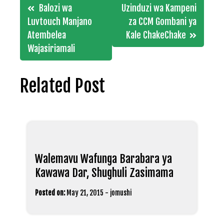
Post
Balozi wa
Uzinduzi wa Kampeni
navigation
Luvtouch Manjano
za CCM Gombani ya
Atembelea
Kale ChakeChake
Wajasiriamali
Related Post
Walemavu Wafunga Barabara ya
Kawawa Dar, Shughuli Zasimama
Posted on:
May 21, 2015
-
jomushi