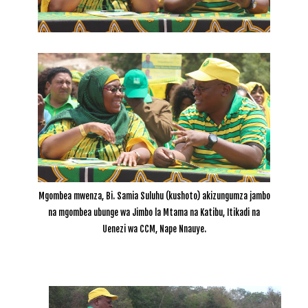
Mgombea mwenza, Bi. Samia Suluhu (kushoto) akizungumza jambo
na mgombea ubunge wa Jimbo la Mtama na Katibu, Itikadi na
Uenezi wa CCM, Nape Nnauye.