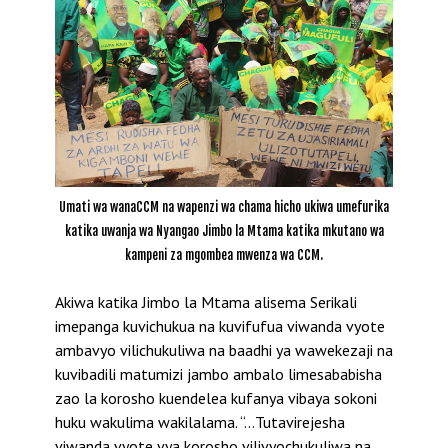
Umati wa wanaCCM na wapenzi wa chama hicho ukiwa umefurika
katika uwanja wa Nyangao Jimbo la Mtama katika mkutano wa
kampeni za mgombea mwenza wa CCM.
Akiwa katika Jimbo la Mtama alisema Serikali
imepanga kuvichukua na kuvifufua viwanda vyote
ambavyo vilichukuliwa na baadhi ya wawekezaji na
kuvibadili matumizi jambo ambalo limesababisha
zao la korosho kuendelea kufanya vibaya sokoni
huku wakulima wakilalama. “…Tutavirejesha
viwanda vyote vya korosho vilivyochukuliwa na