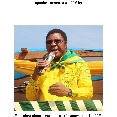
mgombea mwenza wa CCM leo.
Mgombea ubunge wa Jimbo la Ruangwa kupitia CCM,