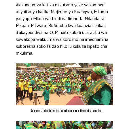
Akizungumza katika mikutano yake ya kampeni
aliyoifanya katika Majimbo ya Ruangwa, Mtama
yaliyopo Mkoa wa Lindi na Jimbo la Ndanda la
Mkoani Mtwara; Bi. Suluhu kwa kuanzia serikali
itakayoundwa na CCM haitokubali utaratibu wa
kuwakopa wakulima wa korosho na imedhamiria
kuboresha soko la zao hilo ili kukuza kipato cha
mkulima.
Kampeni zikiendelea katika mkutano huo Jimboni Mtama leo.