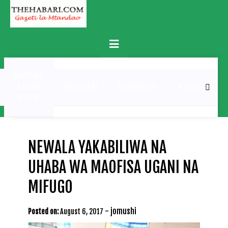
Skip
to
content
Primary
Menu
MATUKIO
KATIKA
BURUDANI
UCHAMBUZI
MICHEZO
PICHA
NEWALA YAKABILIWA NA
UHABA WA MAOFISA UGANI NA
MIFUGO
-
jomushi
Posted on:
August 6, 2017