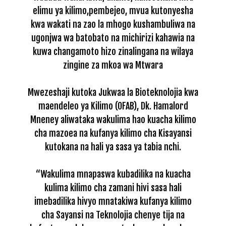
elimu ya kilimo,pembejeo, mvua kutonyesha
kwa wakati na zao la mhogo kushambuliwa na
ugonjwa wa batobato na michirizi kahawia na
kuwa changamoto hizo zinalingana na wilaya
zingine za mkoa wa Mtwara
Mwezeshaji kutoka Jukwaa la Bioteknolojia kwa
maendeleo ya Kilimo (OFAB), Dk. Hamalord
Mneney aliwataka wakulima hao kuacha kilimo
cha mazoea na kufanya kilimo cha Kisayansi
kutokana na hali ya sasa ya tabia nchi.
“Wakulima mnapaswa kubadilika na kuacha
kulima kilimo cha zamani hivi sasa hali
imebadilika hivyo mnatakiwa kufanya kilimo
cha Sayansi na Teknolojia chenye tija na