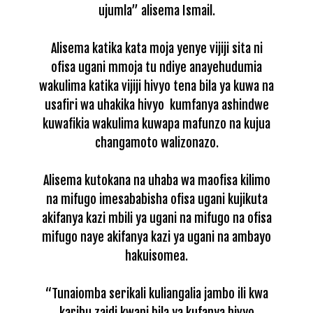
ujumla” alisema Ismail.
Alisema katika kata moja yenye vijiji sita ni
ofisa ugani mmoja tu ndiye anayehudumia
wakulima katika vijiji hivyo tena bila ya kuwa na
usafiri wa uhakika hivyo kumfanya ashindwe
kuwafikia wakulima kuwapa mafunzo na kujua
changamoto walizonazo.
Alisema kutokana na uhaba wa maofisa kilimo
na mifugo imesababisha ofisa ugani kujikuta
akifanya kazi mbili ya ugani na mifugo na ofisa
mifugo naye akifanya kazi ya ugani na ambayo
hakuisomea.
“Tunaiomba serikali kuliangalia jambo ili kwa
karibu zaidi kwani bila ya kufanya hivyo