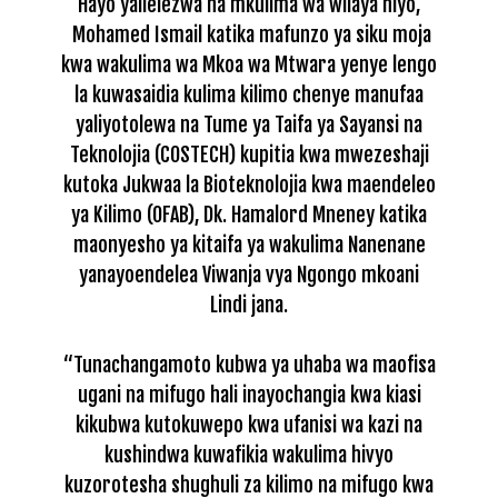
Hayo yalielezwa na mkulima wa wilaya hiyo,
Mohamed Ismail katika mafunzo ya siku moja
kwa wakulima wa Mkoa wa Mtwara yenye lengo
la kuwasaidia kulima kilimo chenye manufaa
yaliyotolewa na Tume ya Taifa ya Sayansi na
Teknolojia (COSTECH) kupitia kwa mwezeshaji
kutoka Jukwaa la Bioteknolojia kwa maendeleo
ya Kilimo (OFAB), Dk. Hamalord Mneney katika
maonyesho ya kitaifa ya wakulima Nanenane
yanayoendelea Viwanja vya Ngongo mkoani
Lindi jana.
“Tunachangamoto kubwa ya uhaba wa maofisa
ugani na mifugo hali inayochangia kwa kiasi
kikubwa kutokuwepo kwa ufanisi wa kazi na
kushindwa kuwafikia wakulima hivyo
kuzorotesha shughuli za kilimo na mifugo kwa