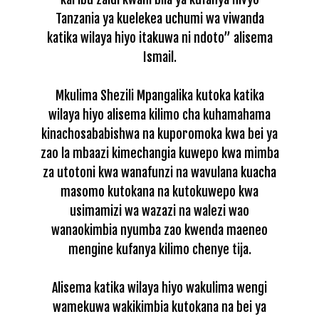
Tanzania ya kuelekea uchumi wa viwanda
katika wilaya hiyo itakuwa ni ndoto” alisema
Ismail.
Mkulima Shezili Mpangalika kutoka katika
wilaya hiyo alisema kilimo cha kuhamahama
kinachosababishwa na kuporomoka kwa bei ya
zao la mbaazi kimechangia kuwepo kwa mimba
za utotoni kwa wanafunzi na wavulana kuacha
masomo kutokana na kutokuwepo kwa
usimamizi wa wazazi na walezi wao
wanaokimbia nyumba zao kwenda maeneo
mengine kufanya kilimo chenye tija.
Alisema katika wilaya hiyo wakulima wengi
wamekuwa wakikimbia kutokana na bei ya