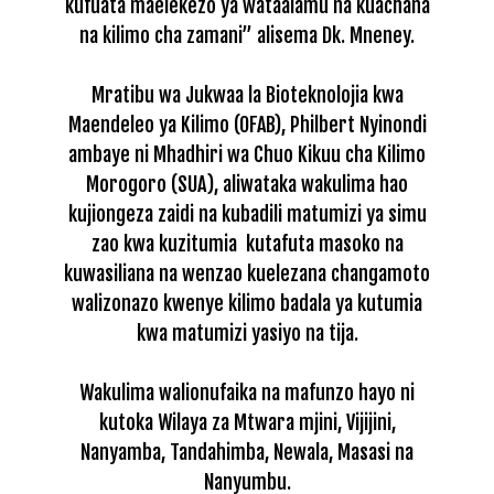
kufuata maelekezo ya wataalamu na kuachana
na kilimo cha zamani” alisema Dk. Mneney.
Mratibu wa Jukwaa la Bioteknolojia kwa
Maendeleo ya Kilimo (OFAB), Philbert Nyinondi
ambaye ni Mhadhiri wa Chuo Kikuu cha Kilimo
Morogoro (SUA), aliwataka wakulima hao
kujiongeza zaidi na kubadili matumizi ya simu
zao kwa kuzitumia kutafuta masoko na
kuwasiliana na wenzao kuelezana changamoto
walizonazo kwenye kilimo badala ya kutumia
kwa matumizi yasiyo na tija.
Wakulima walionufaika na mafunzo hayo ni
kutoka Wilaya za Mtwara mjini, Vijijini,
Nanyamba, Tandahimba, Newala, Masasi na
Nanyumbu.