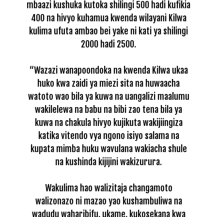
mbaazi kushuka kutoka shilingi 500 hadi kufikia
400 na hivyo kuhamua kwenda wilayani Kilwa
kulima ufuta ambao bei yake ni kati ya shilingi
2000 hadi 2500.
“Wazazi wanapoondoka na kwenda Kilwa ukaa
huko kwa zaidi ya miezi sita na huwaacha
watoto wao bila ya kuwa na uangalizi maalumu
wakilelewa na babu na bibi zao tena bila ya
kuwa na chakula hivyo kujikuta wakijiingiza
katika vitendo vya ngono isiyo salama na
kupata mimba huku wavulana wakiacha shule
na kushinda kijijini wakizurura.
Wakulima hao walizitaja changamoto
walizonazo ni mazao yao kushambuliwa na
wadudu waharibifu, ukame, kukosekana kwa