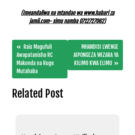
(Imeandaliwa na mtandao wa www.habari za
jamii.com- simu namba 0712727062)
Post
Rais Magufuli
MHANDISI LWENGE
navigation
Awapatanisha RC
AIPONGEZA WIZARA YA
Makonda na Ruge
KILIMO KWA ELIMU
Mutahaba
Related Post