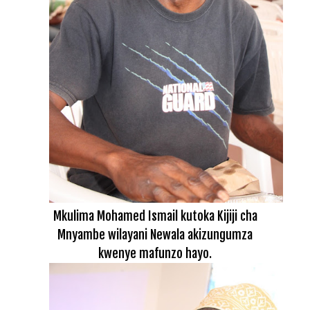
Mkulima Mohamed Ismail kutoka Kijiji cha
Mnyambe wilayani Newala akizungumza
kwenye mafunzo hayo.