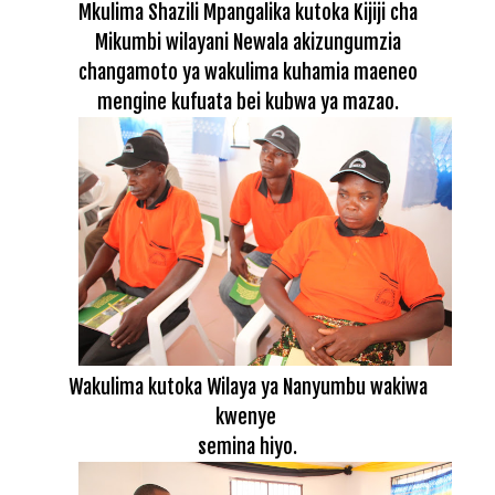
Mkulima Shazili Mpangalika kutoka Kijiji cha
Mikumbi wilayani Newala akizungumzia
changamoto ya wakulima kuhamia maeneo
mengine kufuata bei kubwa ya mazao.
Wakulima kutoka Wilaya ya Nanyumbu wakiwa
kwenye
semina hiyo.