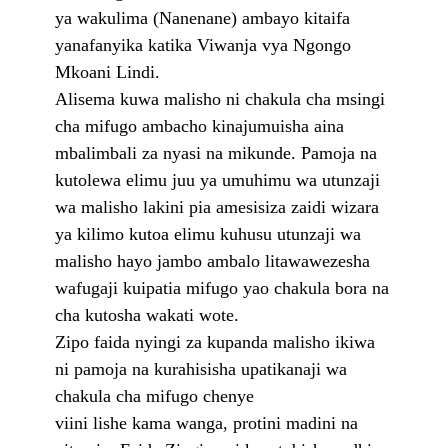
ya wakulima (Nanenane) ambayo kitaifa
yanafanyika katika Viwanja vya Ngongo
Mkoani Lindi.
Alisema kuwa malisho ni chakula cha msingi
cha mifugo ambacho kinajumuisha aina
mbalimbali za nyasi na mikunde.
Pamoja na
kutolewa elimu juu ya umuhimu wa utunzaji
wa malisho lakini pia amesisiza zaidi wizara
ya kilimo kutoa elimu kuhusu utunzaji wa
malisho hayo jambo ambalo litawawezesha
wafugaji kuipatia mifugo yao chakula bora na
cha kutosha wakati wote.
Zipo faida nyingi za kupanda malisho ikiwa
ni pamoja na kurahisisha upatikanaji wa
chakula cha mifugo chenye
viini lishe kama wanga, protini madini na