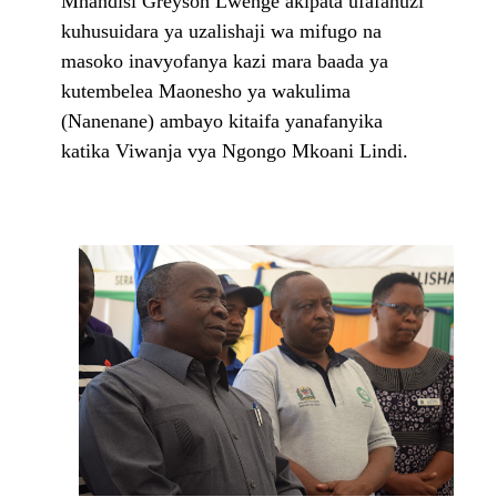
Mhandisi Greyson Lwenge akipata ufafanuzi
kuhusuidara ya uzalishaji wa mifugo na
masoko inavyofanya kazi mara baada ya
kutembelea Maonesho ya wakulima
(Nanenane) ambayo kitaifa yanafanyika
katika Viwanja vya Ngongo Mkoani Lindi.