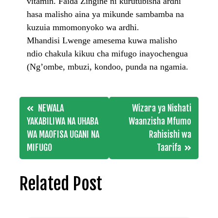
vitamin.
Faida Zingine ni kurutubisha ardhi
hasa malisho aina ya mikunde sambamba na
kuzuia mmomonyoko wa ardhi.
Mhandisi Lwenge amesema kuwa malisho
ndio chakula kikuu cha mifugo inayochengua
(Ng’ombe, mbuzi, kondoo, punda na ngamia.
Post
NEWALA
Wizara ya Nishati
navigation
YAKABILIWA NA UHABA
Waanzisha Mfumo
WA MAOFISA UGANI NA
Rahisishi wa
MIFUGO
Taarifa
Related Post