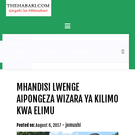
Skip
to
content
Primary
Menu
MATUKIO
KATIKA
BURUDANI
UCHAMBUZI
MICHEZO
PICHA
MHANDISI LWENGE
AIPONGEZA WIZARA YA KILIMO
KWA ELIMU
-
jomushi
Posted on:
August 6, 2017