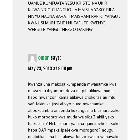
UAMUE KUMFUATA YESU KRISTO NA UKIRI
KUWA NDIO CHANGUO LA MAISHA YAKO” BILA
HIVYO HAUNA BAHATI MAISHANI RAFIKI YANGU .
KWA USHAURI ZAIDI NI TAFUTE KWENYE
WEBSITE YANGU “HEZZO DAKING”
omar
says:
May 23, 2013 at 8:08 pm
Kwanza una makosa kumpenda mwanamke kwa
mavazi tu iliyompendeza na pili ulikuwa humjui
hapo mwanzoni kama alikuwa chokoraa au mtu
safi lakini ka jinsi alivyo huyo mwanamke
alipokuambia anaenda kuzungusha biashara zake
huko morogoro kwa muda wa siku 3 akili yako
haikuchaji? Ni biashara ya aina gani imekosa soko
hapa DAR mpaka ipelekwe morogoro? ndugu
nasikitika sana hii itakuwa funzo kwako wanawake