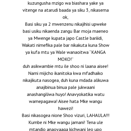
kuzungusha mzigo wa biashara yake ya
vitenge na atarudi baada ya siku 3, nikasema
ok,
Basi siku ya 2 mwenzenu nikajihisi upweke
basi usiku nikaenda zangu Bar moja maeneo
ya Mwenge kupata japo Castle bariiidi,
Wakati nimefika pale bar nikakuta kuna Show
ya kufa mtu ya Wale wanaoitwa “KANGA
MOKO!”
duh asikwambie mtu ile shoo ni laana aisee!
Nami mijicho ikanitoka kwa mfadhaiko
nikajikuta nasogea, duh kuna mdada alikuwa
anajibinua binua pale jukwaani
anashangiliwa huyo! Anavyokatika watu
wamepagawa! Aisee hata Mke wangu
hawezi!
Basi nikasogea nione Shoo vizuri, LAHAULA!!!
Kumbe ni Mke wangu jamani! Tena ule
mtandio anaovaaga kichwani leo upo