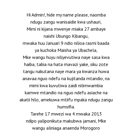
Hi Admin!, hide my name please, naomba
ndugu zangu wanisaidie kwa ushauri,
Mimi ni kijana mwenye miaka 27 ambaye
naishi Ubungo Kibangu,
mwaka huu Januari 9 ndio nilioa rasmi baada
ya kuchoka Maisha ya Ubachela,
Mke wangu huyu niliyevutiwa naye sasa kwa
haiba, tabia na hata mavazi yake, siku zote
tangu nakutana naye mara ya kwanza huwa
anavaa nguo ndefu na kujitanda mtandio, na
mimi kwa kuvutiwa zaidi nilimwambia
kamwe mtandio na nguo ndefu asiache na
akatii hilo, amekuwa mtiifu mpaka ndugu zangu
humsifia.
Tarehe 17 mwezi wa 4 mwaka 2013
ndipo yaliponikuta makubwa jamani, Mke
wangu aliniaga anaenda Morogoro