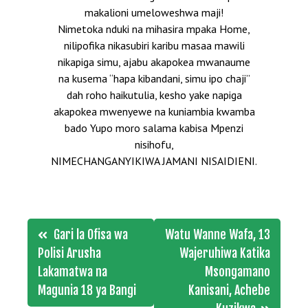
makalioni umeloweshwa maji!
Nimetoka nduki na mihasira mpaka Home,
nilipofika nikasubiri karibu masaa mawili
nikapiga simu, ajabu akapokea mwanaume
na kusema “hapa kibandani, simu ipo chaji”
dah roho haikutulia, kesho yake napiga
akapokea mwenyewe na kuniambia kwamba
bado Yupo moro salama kabisa Mpenzi
nisihofu,
NIMECHANGANYIKIWA JAMANI NISAIDIENI.
Post
Gari la Ofisa wa
Watu Wanne Wafa, 13
navigation
Polisi Arusha
Wajeruhiwa Katika
Lakamatwa na
Msongamano
Magunia 18 ya Bangi
Kanisani, Achebe