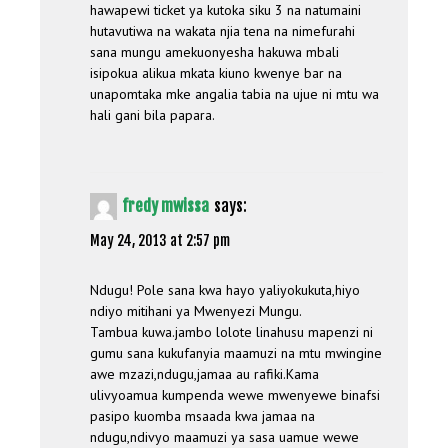
hawapewi ticket ya kutoka siku 3 na natumaini
hutavutiwa na wakata njia tena na nimefurahi
sana mungu amekuonyesha hakuwa mbali
isipokua alikua mkata kiuno kwenye bar na
unapomtaka mke angalia tabia na ujue ni mtu wa
hali gani bila papara.
fredy mwissa
says:
May 24, 2013 at 2:57 pm
Ndugu! Pole sana kwa hayo yaliyokukuta,hiyo
ndiyo mitihani ya Mwenyezi Mungu.
Tambua kuwa.jambo lolote linahusu mapenzi ni
gumu sana kukufanyia maamuzi na mtu mwingine
awe mzazi,ndugu,jamaa au rafiki.Kama
ulivyoamua kumpenda wewe mwenyewe binafsi
pasipo kuomba msaada kwa jamaa na
ndugu,ndivyo maamuzi ya sasa uamue wewe