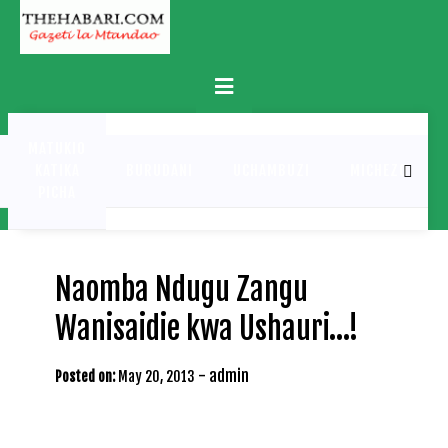
Skip
to
content
Primary
Menu
MATUKIO
KATIKA
BURUDANI
UCHAMBUZI
MICHEZO
PICHA
Naomba Ndugu Zangu
Wanisaidie kwa Ushauri…!
-
admin
Posted on:
May 20, 2013