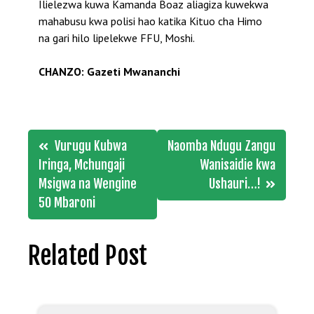
Ilielezwa kuwa Kamanda Boaz aliagiza kuwekwa
mahabusu kwa polisi hao katika Kituo cha Himo
na gari hilo lipelekwe FFU, Moshi.
CHANZO: Gazeti Mwananchi
Post
Vurugu Kubwa
Naomba Ndugu Zangu
navigation
Iringa, Mchungaji
Wanisaidie kwa
Msigwa na Wengine
Ushauri…!
50 Mbaroni
Related Post