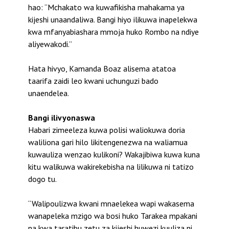
hao: “Mchakato wa kuwafikisha mahakama ya
kijeshi unaandaliwa. Bangi hiyo ilikuwa inapelekwa
kwa mfanyabiashara mmoja huko Rombo na ndiye
aliyewakodi.”
Hata hivyo, Kamanda Boaz alisema atatoa
taarifa zaidi leo kwani uchunguzi bado
unaendelea.
Bangi ilivyonaswa
Habari zimeeleza kuwa polisi waliokuwa doria
waliliona gari hilo likitengenezwa na waliamua
kuwauliza wenzao kulikoni? Wakajibiwa kuwa kuna
kitu walikuwa wakirekebisha na lilikuwa ni tatizo
dogo tu.
“Walipoulizwa kwani mnaelekea wapi wakasema
wanapeleka mzigo wa bosi huko Tarakea mpakani
na kwa taratibu zetu za kijeshi huwezi kuuliza ni