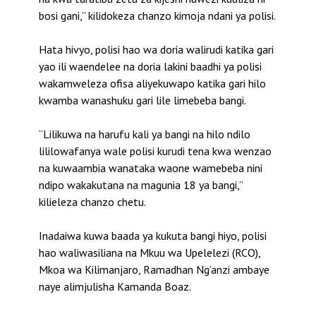
bosi gani,” kilidokeza chanzo kimoja ndani ya polisi.
Hata hivyo, polisi hao wa doria walirudi katika gari
yao ili waendelee na doria lakini baadhi ya polisi
wakamweleza ofisa aliyekuwapo katika gari hilo
kwamba wanashuku gari lile limebeba bangi.
“Lilikuwa na harufu kali ya bangi na hilo ndilo
lililowafanya wale polisi kurudi tena kwa wenzao
na kuwaambia wanataka waone wamebeba nini
ndipo wakakutana na magunia 18 ya bangi,”
kilieleza chanzo chetu.
Inadaiwa kuwa baada ya kukuta bangi hiyo, polisi
hao waliwasiliana na Mkuu wa Upelelezi (RCO),
Mkoa wa Kilimanjaro, Ramadhan Ng’anzi ambaye
naye alimjulisha Kamanda Boaz.