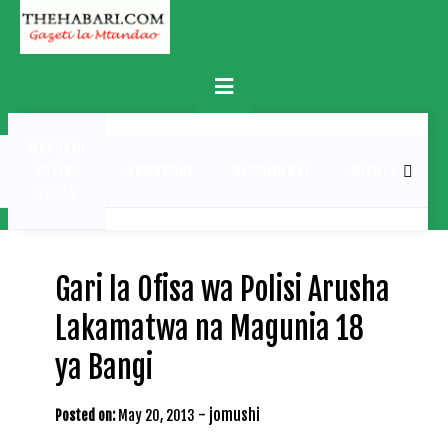
Skip
to
content
Primary
Menu
MATUKIO
KATIKA
BURUDANI
UCHAMBUZI
MICHEZO
PICHA
Gari la Ofisa wa Polisi Arusha
Lakamatwa na Magunia 18
ya Bangi
-
jomushi
Posted on:
May 20, 2013