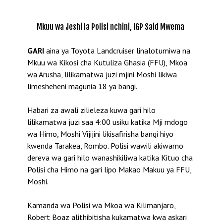
Mkuu wa Jeshi la Polisi nchini, IGP Said Mwema
GARI
aina ya Toyota Landcruiser linalotumiwa na
Mkuu wa Kikosi cha Kutuliza Ghasia (FFU), Mkoa
wa Arusha, lilikamatwa juzi mjini Moshi likiwa
limesheheni magunia 18 ya bangi.
Habari za awali zilieleza kuwa gari hilo
lilikamatwa juzi saa 4:00 usiku katika Mji mdogo
wa Himo, Moshi Vijijini likisafirisha bangi hiyo
kwenda Tarakea, Rombo. Polisi wawili akiwamo
dereva wa gari hilo wanashikiliwa katika Kituo cha
Polisi cha Himo na gari lipo Makao Makuu ya FFU,
Moshi.
Kamanda wa Polisi wa Mkoa wa Kilimanjaro,
Robert Boaz alithibitisha kukamatwa kwa askari