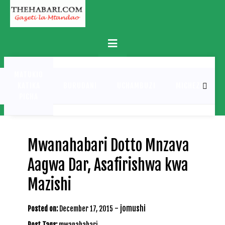
Skip
to
content
Primary
Menu
MATUKIO
KATIKA
BURUDANI
UCHAMBUZI
MICHEZO
PICHA
Mwanahabari Dotto Mnzava
Aagwa Dar, Asafirishwa kwa
Mazishi
-
jomushi
Posted on:
December 17, 2015
Post Tags:
mwanahabari