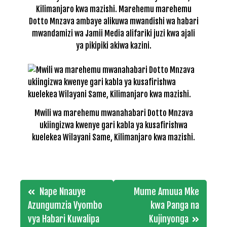
Kilimanjaro kwa mazishi. Marehemu marehemu
Dotto Mnzava ambaye alikuwa mwandishi wa habari
mwandamizi wa Jamii Media alifariki juzi kwa ajali
ya pikipiki akiwa kazini.
Mwili wa marehemu mwanahabari Dotto Mnzava
ukiingizwa kwenye gari kabla ya kusafirishwa
kuelekea Wilayani Same, Kilimanjaro kwa mazishi.
Post
Nape Nnauye
Mume Amuua Mke
navigation
Azungumzia Vyombo
kwa Panga na
vya Habari Kuwalipa
Kujinyonga