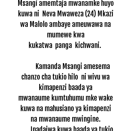
Msangi amemtaja mwanamke huyo
kuwa ni Neva Mwaweza (24) Mkazi
wa Malolo ambaye ameuwawa na
mumewe kwa
kukatwa
panga
kichwani.
Kamanda Msangi amesema
chanzo cha tukio hilo ni wivu wa
kimapenzi baada ya
mwanaume kumtuhumu mke wake
kuwa na mahusiano ya kimapenzi
na mwanaume mwingine.
Inadaiwa kuwa baada ya tukio,