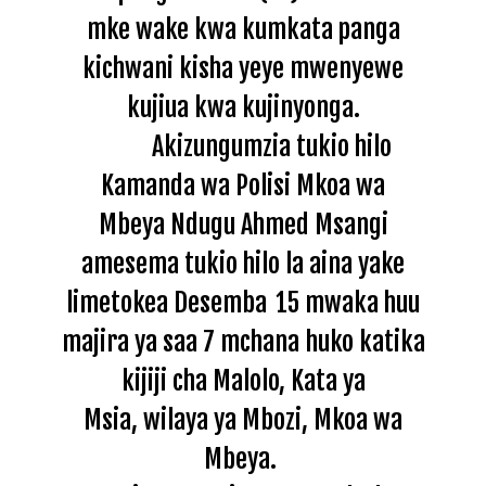
mke wake kwa kumkata panga
kichwani kisha yeye mwenyewe
kujiua kwa kujinyonga.
Akizungumzia tukio hilo
Kamanda wa Polisi Mkoa wa
Mbeya Ndugu Ahmed Msangi
amesema tukio hilo la aina yake
limetokea Desemba
15 mwaka huu
majira ya saa 7 mchana
huko katika
kijiji cha Malolo, Kata ya
Msia, wilaya ya Mbozi, Mkoa wa
Mbeya.