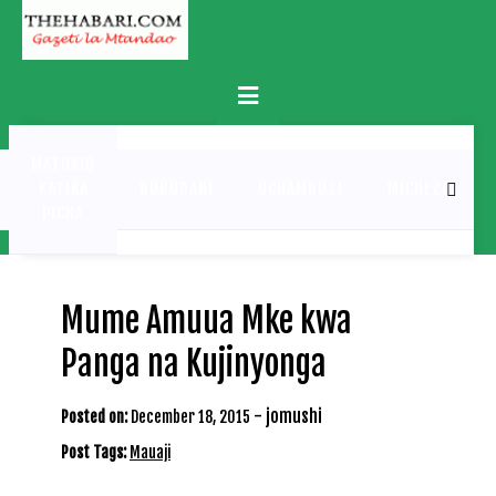
Skip
to
content
Primary
Menu
MATUKIO
KATIKA
BURUDANI
UCHAMBUZI
MICHEZO
PICHA
Mume Amuua Mke kwa
Panga na Kujinyonga
-
jomushi
Posted on:
December 18, 2015
Post Tags:
Mauaji