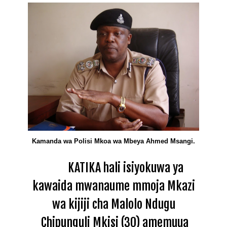
Kamanda wa Polisi Mkoa wa Mbeya Ahmed Msangi.
KATIKA hali isiyokuwa ya
kawaida mwanaume mmoja Mkazi
wa kijiji cha Malolo Ndugu
Chipunguli Mkisi (30) amemuua