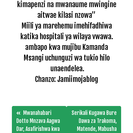
kimapenzi na mwanaume mwingine
aitwae kilasi nzowa”
Miili ya marehemu imehifadhiwa
katika hospitali ya wilaya vwawa.
ambapo kwa mujibu Kamanda
Msangi uchunguzi wa tukio hilo
unaendelea.
Chanzo: Jamiimojablog
Post
Mwanahabari
Serikali Kugawa Bure
navigation
Dotto Mnzava Aagwa
Dawa za Trakoma,
Dar, Asafirishwa kwa
Matende, Mabusha