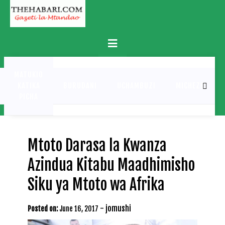
Skip
to
content
Primary
Menu
MATUKIO
KATIKA
BURUDANI
UCHAMBUZI
MICHEZO
PICHA
Mtoto Darasa la Kwanza
Azindua Kitabu Maadhimisho
Siku ya Mtoto wa Afrika
-
jomushi
Posted on:
June 16, 2017