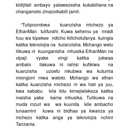
kidijitali
ambayo
yatawezesha
kukabiliana na
changamoto zinazoikabili jamii.
“Tulipoombwa
kuanzisha michezo ya
EthanMan
tulifurahi. Kuwa sehemu ya
mradi
huu wa kipekee
ndicho kilichotufanya
kuingia
katika teknolojia na
kuianzisha. Mchango wetu
ilikuwa ni
kuunganisha
mhusika EthanMan na
vipaji vyake vingi katika jukwaa
ambalo
itakuwa ni rahisi kufikiwa
na
kuanzisha
uzoefu mkubwa wa kutumia
miongoni mwa watoto. Mchango wa ethan
katika kuanzisha michezo ni wa hali ya juu,
kwa sababu
kila kitu kimejielekeza katika
maisha yake
kama mhusika. Tulikuwa na
muda mzuri wa
wa kuunda
kile ambacho
tunaamini
kuwa ni bidhaa ya kwanza ya
mchezo katika anga ya teknolojia nchini
Tanzania.