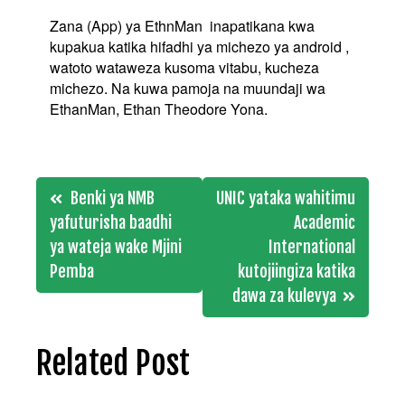
Zana (App) ya EthnMan
inapatikana kwa
kupakua katika hifadhi ya michezo ya android ,
watoto wataweza kusoma vitabu, kucheza
michezo. Na kuwa pamoja na muundaji wa
EthanMan, Ethan Theodore Yona.
Post
Benki ya NMB
UNIC yataka wahitimu
navigation
yafuturisha baadhi
Academic
ya wateja wake Mjini
International
Pemba
kutojiingiza katika
dawa za kulevya
Related Post