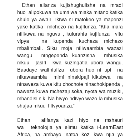
Ethan alianza kujishughulisha na mradi
huo
alipokuwa na umri wa miaka mitano katika
shule ya awali
ikiwa ni matokeo ya mapenzi
yake katika
michezo na kujifunza. “Kila mara
nilikuwa na nguvu , kufurahia kujifunza
vitu
vipya
na kupenda kucheza michezo
mbalimbali. Siku moja niliwaambia wazazi
wangu
ningependa kuanzisha
mhusika
mkuu
jasiri
kwa kuzingatia ubora wangu.
Baadaye waliniuliza
ubora huo ni upi
na
nikawaambia
mimi ninakipaji kikubwa
na
ninaweza kuwa kitu chochote ninachokipenda ,
naweza kuwa mchezaji soka, nyota wa muziki,
mhandisi n.k. Na hivyo ndivyo wazo
la mhusika
shujaa mkuu
lilivyoanza.”
Ethan
alifanya kazi hiyo na mshauri
wa
teknolojia ya elimu katika i-LearnEast
Africa, na ambayo inatoa kozi kwa njia ya