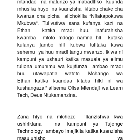
mtandao
na mafunzo ya mabadiliko
kuunda
mhusika huyo
na kuanzisha
kitabu chake cha
kwanza cha picha
alichokiita “Nitakapokuwa
Mkubwa”. Tulivutiwa sana kufanya kazi na
Ethan
katika mradi huu. Inafurahisha
kwamba
mtoto mdogo namna hii
kutaka
kufanya jambo hili kubwa tulitaka kuwa
sehemu
ya huu mradi tangu mwanzo. Ikiwa ni
kampuni ya ushauri katika masuala ya elimu
tuliona umuhimu wa kujifunza
ambao mradi
huu utawapatia watoto. Mchango wa
Ethan
katika kuandaa kitabu hiki ni wa
kushangaza,” alisema Ofisa Mtendaji wa Learn
Tech, Deus Ntukamanzina.
Zana hiyo na michezo
ilianzishwa kwa
ushirikiana
na kampuni ya Tujenge
Technology
ambayo imejikita katika
kuanzisha
masuluhisho ya