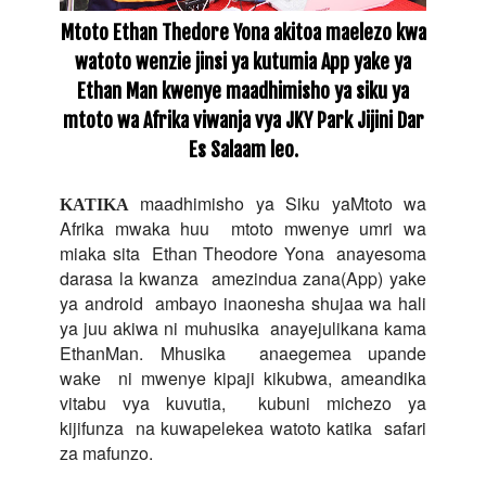
Mtoto Ethan Thedore Yona akitoa maelezo kwa
watoto wenzie jinsi ya kutumia App yake ya
Ethan Man kwenye maadhimisho ya siku ya
mtoto wa Afrika viwanja vya JKY Park Jijini Dar
Es Salaam leo.
maadhimisho ya Siku yaMtoto wa
KATIKA
Afrika mwaka huu
mtoto mwenye umri wa
miaka sita
Ethan Theodore Yona
anayesoma
darasa la kwanza
amezindua zana(App) yake
ya android
ambayo inaonesha shujaa wa hali
ya juu akiwa ni muhusika
anayejulikana kama
EthanMan. Mhusika
anaegemea upande
wake
ni mwenye kipaji kikubwa, ameandika
vitabu vya kuvutia,
kubuni michezo ya
kijifunza
na kuwapelekea watoto katika
safari
za mafunzo.