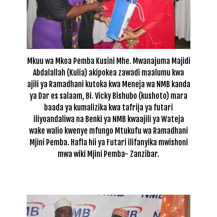
Mkuu wa Mkoa Pemba Kusini Mhe. Mwanajuma Majidi
Abdalallah (Kulia) akipokea zawadi maalumu kwa
ajili ya Ramadhani kutoka kwa Meneja wa NMB kanda
ya Dar es salaam, Bi. Vicky Bishubo (kushoto) mara
baada ya kumalizika kwa tafrija ya futari
iliyoandaliwa na Benki ya NMB kwaajili ya Wateja
wake walio kwenye mfungo Mtukufu wa Ramadhani
Mjini Pemba. Hafla hii ya Futari ilifanyika mwishoni
mwa wiki Mjini Pemba- Zanzibar.