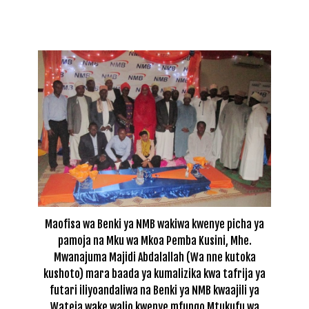
Maofisa wa Benki ya NMB wakiwa kwenye picha ya
pamoja na Mku wa Mkoa Pemba Kusini, Mhe.
Mwanajuma Majidi Abdalallah (Wa nne kutoka
kushoto) mara baada ya kumalizika kwa tafrija ya
futari iliyoandaliwa na Benki ya NMB kwaajili ya
Wateja wake walio kwenye mfungo Mtukufu wa