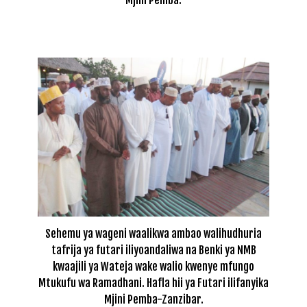
Mjini Pemba.
Sehemu ya wageni waalikwa ambao walihudhuria
tafrija ya futari iliyoandaliwa na Benki ya NMB
kwaajili ya Wateja wake walio kwenye mfungo
Mtukufu wa Ramadhani. Hafla hii ya Futari ilifanyika
Mjini Pemba-Zanzibar.