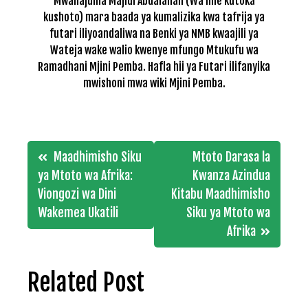
Mwanajuma Majidi Abdalallah (Wa nne kutoka
kushoto) mara baada ya kumalizika kwa tafrija ya
futari iliyoandaliwa na Benki ya NMB kwaajili ya
Wateja wake walio kwenye mfungo Mtukufu wa
Ramadhani Mjini Pemba. Hafla hii ya Futari ilifanyika
mwishoni mwa wiki Mjini Pemba.
Post
Maadhimisho Siku
Mtoto Darasa la
navigation
ya Mtoto wa Afrika:
Kwanza Azindua
Viongozi wa Dini
Kitabu Maadhimisho
Wakemea Ukatili
Siku ya Mtoto wa
Afrika
Related Post