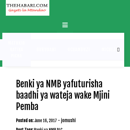
Skip
to
content
Primary
Menu
MATUKIO
KATIKA
BURUDANI
UCHAMBUZI
MICHEZO
PICHA
Benki ya NMB yafuturisha
baadhi ya wateja wake Mjini
Pemba
-
jomushi
Posted on:
June 16, 2017
Post Tags:
Banki ya NMB PLC