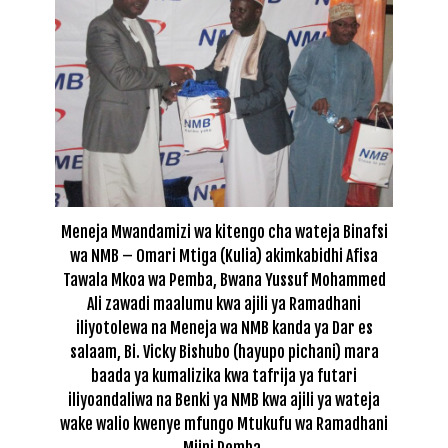
Meneja Mwandamizi wa kitengo cha wateja Binafsi
wa NMB – Omari Mtiga (Kulia) akimkabidhi Afisa
Tawala Mkoa wa Pemba, Bwana Yussuf Mohammed
Ali zawadi maalumu kwa ajili ya Ramadhani
iliyotolewa na Meneja wa NMB kanda ya Dar es
salaam, Bi. Vicky Bishubo (hayupo pichani) mara
baada ya kumalizika kwa tafrija ya futari
iliyoandaliwa na Benki ya NMB kwa ajili ya wateja
wake walio kwenye mfungo Mtukufu wa Ramadhani