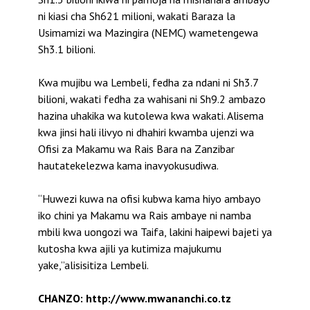
ni kiasi cha Sh621 milioni, wakati Baraza la
Usimamizi wa Mazingira (NEMC) wametengewa
Sh3.1 bilioni.
Kwa mujibu wa Lembeli, fedha za ndani ni Sh3.7
bilioni, wakati fedha za wahisani ni Sh9.2 ambazo
hazina uhakika wa kutolewa kwa wakati. Alisema
kwa jinsi hali ilivyo ni dhahiri kwamba ujenzi wa
Ofisi za Makamu wa Rais Bara na Zanzibar
hautatekelezwa kama inavyokusudiwa.
“Huwezi kuwa na ofisi kubwa kama hiyo ambayo
iko chini ya Makamu wa Rais ambaye ni namba
mbili kwa uongozi wa Taifa, lakini haipewi bajeti ya
kutosha kwa ajili ya kutimiza majukumu
yake,”alisisitiza Lembeli.
CHANZO: http://www.mwananchi.co.tz