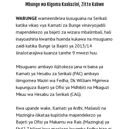
Mbunge wa Kigoma Kaskazini, Zitto Kabwe
WABUNGE
wameendelea kusuguana na Serikali
katika vikao vya Kamati za Bunge vinavyojadili
mapendekezo ya bajeti za wizara mbalimbali, hali
inayoashiria kwamba huenda kukawa na msuguano
zaidi katika Bunge la Bajeti ya 2013/14
linalotarajiwa kuanza tarehe 9 mwezi huu.
Misuguano ambayo ilijitokeza jana ni baina ya
Kamati ya Hesabu za Serikali (PAC) ambayo
ilimgomea Waziri wa Fedha, Dk William Mgimwa
kupunguza Bajeti ya Ofisi ya Mdhibiti na Mkaguzi
Mkuu wa Hesabu za Serikali (CAG).
Kwa upande wake, Kamati ya Ardhi, Maliasili na
Mazingira ilikataa kupitisha mapendekezo ya
Bajeti ya Ofisi ya Makamu wa Rais (Mazingira) ya
Sh42.7 bilioni kwa maelezo kwamba fedha hizo ni