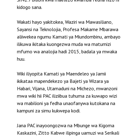
kidogo sana.
Wakati hayo yakitokea, Waziri wa Mawasiliano,
Sayansi na Teknolojia, Profesa Makame Mbarawa
aliiwekea ngumu Kamati ya Miundombinu, ambayo
ilikuwa ikitaka kuongezwa muda wa matumizi
mfumo wa analojia hadi 2015, badala ya mwaka
huu.
Wiki iliyopita Kamati ya Maendeleo ya Jamii
ikikataa mapendekezo ya Bajeti ya Wizara ya
Habari, Vijana, Utamaduni na Michezo, mwanzoni
mwa wiki hii PAC iliziibua tuhuma za kuwapo wizi
wa mabilioni ya fedha unaofanywa kutokana na
kampuni za simu kukwepa kodi.
Jana PAC inayoongozwa na Mbunge wa Kigoma
Kaskazini, Zitto Kabwe ilipinga uamuzi wa Serikali