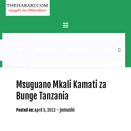
Skip
to
content
Primary
Menu
MATUKIO
KATIKA
BURUDANI
UCHAMBUZI
MICHEZO
PICHA
Msuguano Mkali Kamati za
Bunge Tanzania
-
jomushi
Posted on:
April 5, 2013