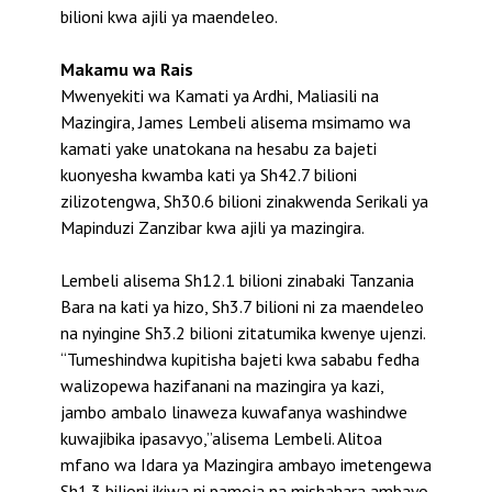
bilioni kwa ajili ya maendeleo.
Makamu wa Rais
Mwenyekiti wa Kamati ya Ardhi, Maliasili na
Mazingira, James Lembeli alisema msimamo wa
kamati yake unatokana na hesabu za bajeti
kuonyesha kwamba kati ya Sh42.7 bilioni
zilizotengwa, Sh30.6 bilioni zinakwenda Serikali ya
Mapinduzi Zanzibar kwa ajili ya mazingira.
Lembeli alisema Sh12.1 bilioni zinabaki Tanzania
Bara na kati ya hizo, Sh3.7 bilioni ni za maendeleo
na nyingine Sh3.2 bilioni zitatumika kwenye ujenzi.
“Tumeshindwa kupitisha bajeti kwa sababu fedha
walizopewa hazifanani na mazingira ya kazi,
jambo ambalo linaweza kuwafanya washindwe
kuwajibika ipasavyo,”alisema Lembeli. Alitoa
mfano wa Idara ya Mazingira ambayo imetengewa
Sh1.3 bilioni ikiwa ni pamoja na mishahara ambayo