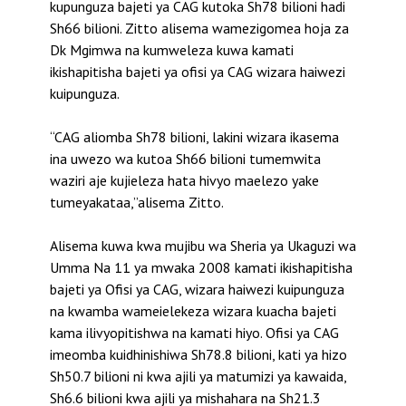
kupunguza bajeti ya CAG kutoka Sh78 bilioni hadi
Sh66 bilioni. Zitto alisema wamezigomea hoja za
Dk Mgimwa na kumweleza kuwa kamati
ikishapitisha bajeti ya ofisi ya CAG wizara haiwezi
kuipunguza.
“CAG aliomba Sh78 bilioni, lakini wizara ikasema
ina uwezo wa kutoa Sh66 bilioni tumemwita
waziri aje kujieleza hata hivyo maelezo yake
tumeyakataa,”alisema Zitto.
Alisema kuwa kwa mujibu wa Sheria ya Ukaguzi wa
Umma Na 11 ya mwaka 2008 kamati ikishapitisha
bajeti ya Ofisi ya CAG, wizara haiwezi kuipunguza
na kwamba wameielekeza wizara kuacha bajeti
kama ilivyopitishwa na kamati hiyo. Ofisi ya CAG
imeomba kuidhinishiwa Sh78.8 bilioni, kati ya hizo
Sh50.7 bilioni ni kwa ajili ya matumizi ya kawaida,
Sh6.6 bilioni kwa ajili ya mishahara na Sh21.3