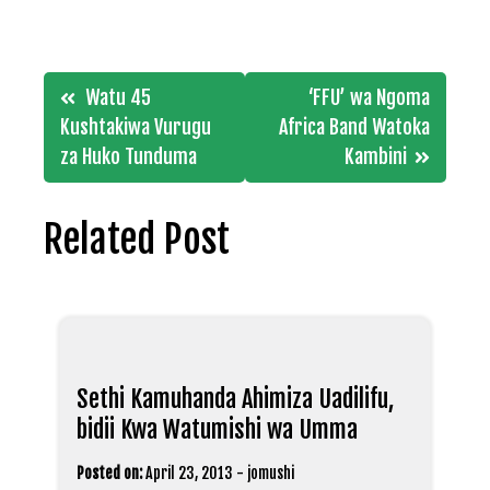
Post
Watu 45
‘FFU’ wa Ngoma
navigation
Kushtakiwa Vurugu
Africa Band Watoka
za Huko Tunduma
Kambini
Related Post
Sethi Kamuhanda Ahimiza Uadilifu,
bidii Kwa Watumishi wa Umma
Posted on:
April 23, 2013
-
jomushi