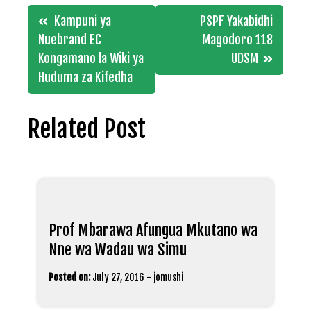
Post
Kampuni ya
PSPF Yakabidhi
navigation
Nuebrand EC
Magodoro 118
Kongamano la Wiki ya
UDSM
Huduma za Kifedha
Related Post
Prof Mbarawa Afungua Mkutano wa
Nne wa Wadau wa Simu
Posted on:
July 27, 2016
-
jomushi