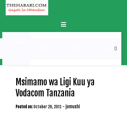
Skip
to
content
Primary
Menu
MATUKIO
KATIKA
BURUDANI
UCHAMBUZI
MICHEZO
PICHA
Msimamo wa Ligi Kuu ya
Vodacom Tanzania
-
jomushi
Posted on:
October 26, 2011