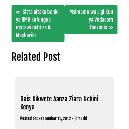
Post
Sitta aitaka benki
Msimamo wa Ligi Kuu
navigation
ya NMB kufungua
ya Vodacom
matawi nchi za A.
Tanzania
Mashariki
Related Post
Rais Kikwete Aanza Ziara Nchini
Kenya
Posted on:
September 11, 2012
-
jomushi