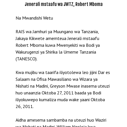
Jenerali mstaafu wa JWTZ, Robert Mboma
Na Mwandishi Wetu
RAIS wa Jamhuri ya Muungano wa Tanzania,
Jakaya Kikwete amemteua Jenerali mstaafu
Robert Mboma kuwa Mwenyekiti wa Bodi ya
Wakurugenzi ya Shirika la Umeme Tanzania
(TANESCO).
Kwa mujibu wa taarifa iliyotolewa leo jijini Dar es
Salaam na Ofisa Mawasiliano wa Wizara ya
Nishati na Madini, Greyson Mwase inasema uteuzi
huo unaanzia Oktoba 27, 2011 baada ya Bodi
iliyokuwepo kumaliza muda wake yaani Oktoba
26, 2011.
Aidha amesema sambamba na uteuzi huo Waziri
wa Nishati na Madini, William Ngeleja kwa