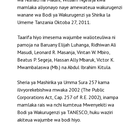
mamlaka aliyonayo naye amewateua wakurugenzi
wanane wa Bodi ya Wakurugenzi ya Shirika la
Umeme Tanzania Oktoba 27, 2011.
Taarifa hiyo imesema wajumbe walioteuliwa ni
pamoja na Baruany Elijah Luhanga, Ridhiwan Ali
Masudi, Leonard R. Masanja, Vintan W. Mbiro,
Beatus P. Segeja, Hassan Ally Mbaruk, Victor K.
Mwambalaswa (Mb.) na Abdul Ibrahim Kitula.
Sheria ya Mashirika ya Umma Sura 257 kama
ilivyorekebishwa mwaka 2002 (The Public
Corporations Act, Cap. 257 of R.E. 2002), inampa
mamlaka rais wa nchi kumteua Mwenyekiti wa
Bodi ya Wakurugenzi ya TANESCO, huku waziri
akiteua wajumbe wa bodi hiyo.