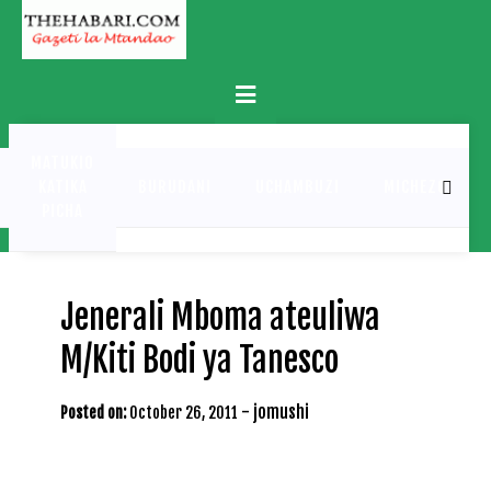
Skip
to
content
Primary
Menu
MATUKIO
KATIKA
BURUDANI
UCHAMBUZI
MICHEZO
PICHA
Jenerali Mboma ateuliwa
M/Kiti Bodi ya Tanesco
-
jomushi
Posted on:
October 26, 2011