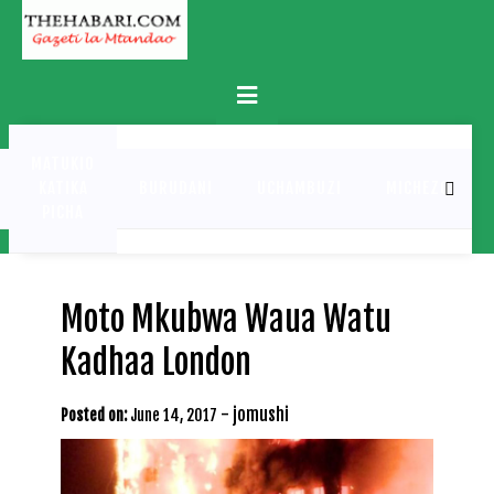
Skip
to
content
Primary
Menu
MATUKIO
KATIKA
BURUDANI
UCHAMBUZI
MICHEZO
PICHA
Moto Mkubwa Waua Watu
Kadhaa London
-
jomushi
Posted on:
June 14, 2017