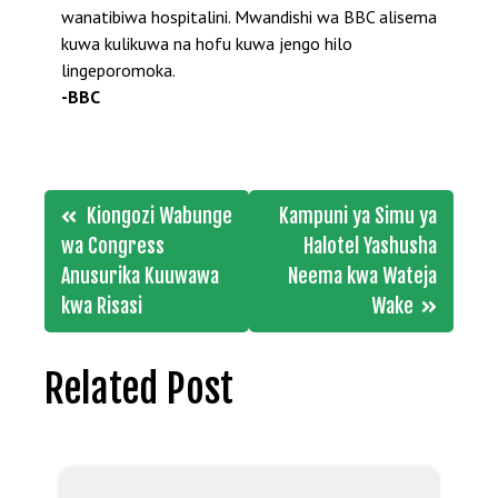
wanatibiwa hospitalini. Mwandishi wa BBC alisema
kuwa kulikuwa na hofu kuwa jengo hilo
lingeporomoka.
-BBC
Post
Kiongozi Wabunge
Kampuni ya Simu ya
navigation
wa Congress
Halotel Yashusha
Anusurika Kuuwawa
Neema kwa Wateja
kwa Risasi
Wake
Related Post