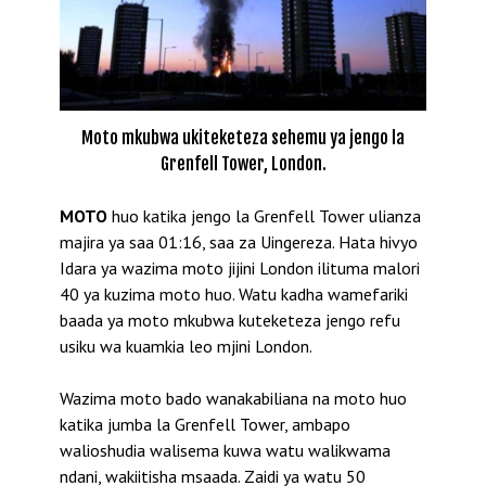
Moto mkubwa ukiteketeza sehemu ya jengo la
Grenfell Tower, London.
MOTO
huo katika jengo la Grenfell Tower ulianza
majira ya saa 01:16, saa za Uingereza. Hata hivyo
Idara ya wazima moto jijini London ilituma malori
40 ya kuzima moto huo. Watu kadha wamefariki
baada ya moto mkubwa kuteketeza jengo refu
usiku wa kuamkia leo mjini London.
Wazima moto bado wanakabiliana na moto huo
katika jumba la Grenfell Tower, ambapo
walioshudia walisema kuwa watu walikwama
ndani, wakiitisha msaada. Zaidi ya watu 50