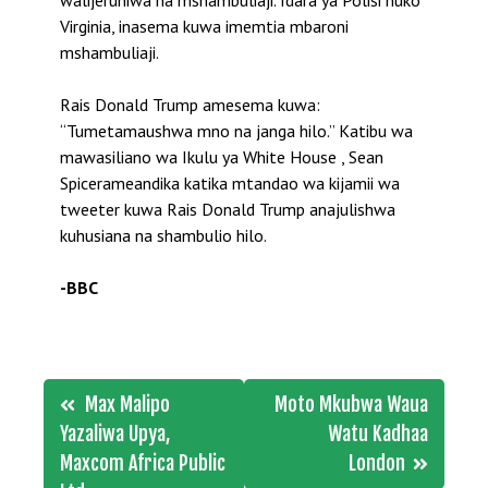
walijeruhiwa na mshambuliaji. Idara ya Polisi huko
Virginia, inasema kuwa imemtia mbaroni
mshambuliaji.
Rais Donald Trump amesema kuwa:
“Tumetamaushwa mno na janga hilo.” Katibu wa
mawasiliano wa Ikulu ya White House , Sean
Spicerameandika katika mtandao wa kijamii wa
tweeter kuwa Rais Donald Trump anajulishwa
kuhusiana na shambulio hilo.
-BBC
Post
Max Malipo
Moto Mkubwa Waua
navigation
Yazaliwa Upya,
Watu Kadhaa
Maxcom Africa Public
London