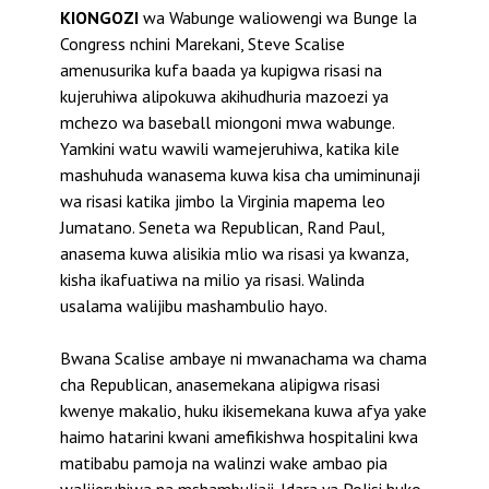
KIONGOZI
wa Wabunge waliowengi wa Bunge la
Congress nchini Marekani, Steve Scalise
amenusurika kufa baada ya kupigwa risasi na
kujeruhiwa alipokuwa akihudhuria mazoezi ya
mchezo wa baseball miongoni mwa wabunge.
Yamkini watu wawili wamejeruhiwa, katika kile
mashuhuda wanasema kuwa kisa cha umiminunaji
wa risasi katika jimbo la Virginia mapema leo
Jumatano. Seneta wa Republican, Rand Paul,
anasema kuwa alisikia mlio wa risasi ya kwanza,
kisha ikafuatiwa na milio ya risasi. Walinda
usalama walijibu mashambulio hayo.
Bwana Scalise ambaye ni mwanachama wa chama
cha Republican, anasemekana alipigwa risasi
kwenye makalio, huku ikisemekana kuwa afya yake
haimo hatarini kwani amefikishwa hospitalini kwa
matibabu pamoja na walinzi wake ambao pia