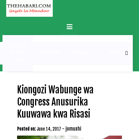
Skip
to
content
Primary
Menu
MATUKIO
KATIKA
BURUDANI
UCHAMBUZI
MICHEZO
PICHA
Kiongozi Wabunge wa
Congress Anusurika
Kuuwawa kwa Risasi
-
jomushi
Posted on:
June 14, 2017