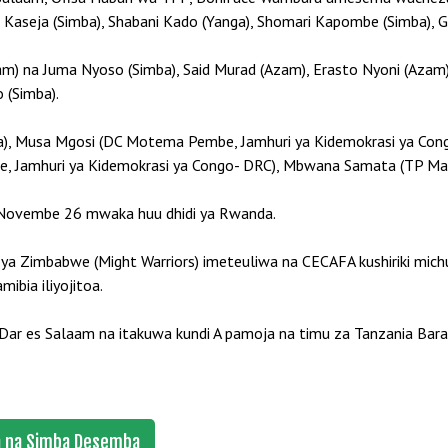
seja (Simba), Shabani Kado (Yanga), Shomari Kapombe (Simba), God
m) na Juma Nyoso (Simba), Said Murad (Azam), Erasto Nyoni (Azam) 
 (Simba).
a), Musa Mgosi (DC Motema Pembe, Jamhuri ya Kidemokrasi ya Con
Jamhuri ya Kidemokrasi ya Congo- DRC), Mbwana Samata (TP Maz
a Novembe 26 mwaka huu dhidi ya Rwanda.
ya Zimbabwe (Might Warriors) imeteuliwa na CECAFA kushiriki mic
ibia iliyojitoa.
Dar es Salaam na itakuwa kundi A pamoja na timu za Tanzania Bara
a na Simba Desemba