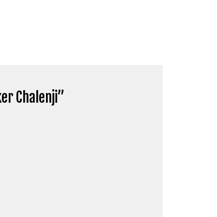
er Chalenji
”