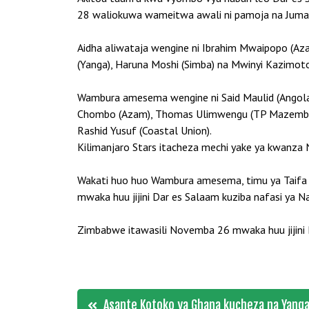
28 waliokuwa wameitwa awali ni pamoja na Juma Ka
Aidha aliwataja wengine ni Ibrahim Mwaipopo (Aza
(Yanga), Haruna Moshi (Simba) na Mwinyi Kazimoto
Wambura amesema wengine ni Said Maulid (Angol
Chombo (Azam), Thomas Ulimwengu (TP Mazembe, 
Rashid Yusuf (Coastal Union).
Kilimanjaro Stars itacheza mechi yake ya kwanz
Wakati huo huo Wambura amesema, timu ya Taifa 
mwaka huu jijini Dar es Salaam kuziba nafasi ya Nam
Zimbabwe itawasili Novemba 26 mwaka huu jijini 
Post
Asante Kotoko ya Ghana kucheza na Yang