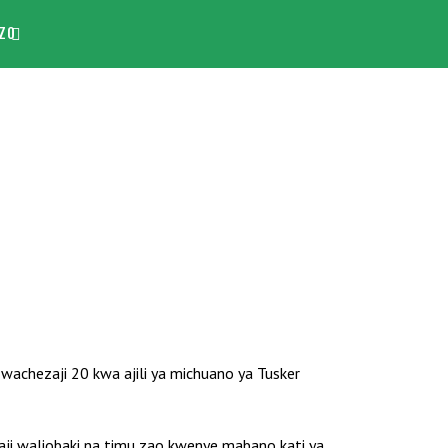
ZO
achezaji 20 kwa ajili ya michuano ya Tusker
ji waliobaki na timu zao kwenye mabano kati ya