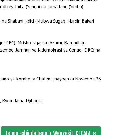
frey Taita (Yanga) na Juma Jabu (Simba).
na Shabani Nditi (Mtibwa Sugar), Nurdin Bakari
go-DRC), Mrisho Ngassa (Azam), Ramadhan
embe, Jamhuri ya Kidemokrasi ya Congo- DRC) na
huano ya Kombe la Chalenji inayoanza Novemba 25
, Rwanda na Djibouti.
Tenga ashinda tena u-Wenyekiti CECAFA