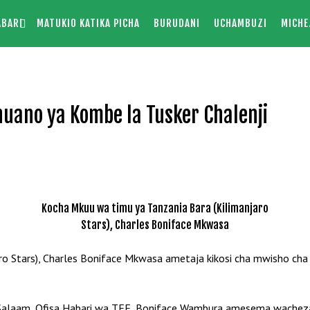
ABARI
MATUKIO KATIKA PICHA
BURUDANI
UCHAMBUZI
MICHE
huano ya Kombe la Tusker Chalenji
Kocha Mkuu wa timu ya Tanzania Bara (Kilimanjaro
Stars), Charles Boniface Mkwasa
 Stars), Charles Boniface Mkwasa ametaja kikosi cha mwisho cha w
 Salaam, Ofisa Habari wa TFF, Boniface Wambura amesema wacheza