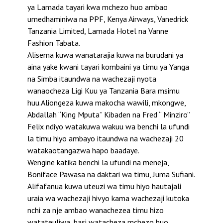
ya Lamada tayari kwa mchezo huo ambao
umedhaminiwa na PPF, Kenya Airways, Vanedrick
Tanzania Limited, Lamada Hotel na Vanne
Fashion Tabata.
Alisema kuwa wanatarajia kuwa na burudani ya
aina yake kwani tayari kombaini ya timu ya Yanga
na Simba itaundwa na wachezaji nyota
wanaocheza Ligi Kuu ya Tanzania Bara msimu
huu.Aliongeza kuwa makocha wawili, mkongwe,
Abdallah “King Mputa” Kibaden na Fred “ Minziro”
Felix ndiyo watakuwa wakuu wa benchi la ufundi
la timu hiyo ambayo itaundwa na wachezaji 20
watakaotangazwa hapo baadaye.
Wengine katika benchi la ufundi na meneja,
Boniface Pawasa na daktari wa timu, Juma Sufiani.
Alifafanua kuwa uteuzi wa timu hiyo hautajali
uraia wa wachezaji hivyo kama wachezaji kutoka
nchi za nje ambao wanachezea timu hizo
watateuliwa, basi watacheza mchezo huo.