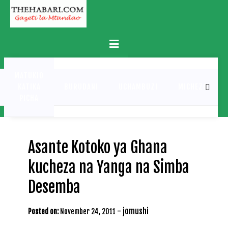
Skip
to
content
Primary
Menu
MATUKIO
KATIKA
BURUDANI
UCHAMBUZI
MICHEZO
PICHA
Asante Kotoko ya Ghana
kucheza na Yanga na Simba
Desemba
-
jomushi
Posted on:
November 24, 2011