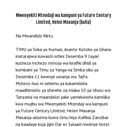
Mwenyekiti Mtendaji wa kampuni ya Future Century
Limited, Helen Masanja (kulia)
Na Mwandishi Wetu
TIMU ya Soka ya Kumasi, Asante Kotoko ya Ghana
inatarajiwa kuwasili nchini Desemba 9 tayari
kucheza mchezo mmoja wa kirafiki dhidi ya
kombaini ya Timu za Yanga na Simba siku ya
Desemba 11 kwenye uwanja wa Taifa.
Mchezo huo ni sehemu ya kukamilisha
maadhimisho ya sherehe za miaka 50 ya Uhuru wa
Tanzania na maandalizi yake yamekwisha kamilika
kwa mujibu wa Mwenyekiti Mtendaji wa kampuni
ya Future Century Limited, Helen Masanja.
Masanja alisema kuwa timu hiyo itafikia Zanzibar
na baadaye kuja jijini Dar es Salaam kwenye hotel