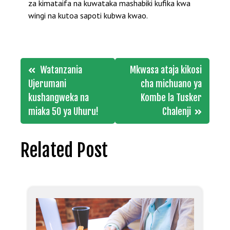
za kimataifa na kuwataka mashabiki kufika kwa
wingi na kutoa sapoti kubwa kwao.
Post
Watanzania
Mkwasa ataja kikosi
navigation
Ujerumani
cha michuano ya
kushangweka na
Kombe la Tusker
miaka 50 ya Uhuru!
Chalenji
Related Post