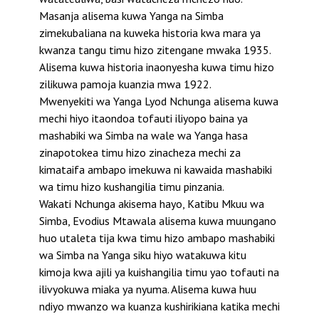
Masanja alisema kuwa Yanga na Simba
zimekubaliana na kuweka historia kwa mara ya
kwanza tangu timu hizo zitengane mwaka 1935.
Alisema kuwa historia inaonyesha kuwa timu hizo
zilikuwa pamoja kuanzia mwa 1922.
Mwenyekiti wa Yanga Lyod Nchunga alisema kuwa
mechi hiyo itaondoa tofauti iliyopo baina ya
mashabiki wa Simba na wale wa Yanga hasa
zinapotokea timu hizo zinacheza mechi za
kimataifa ambapo imekuwa ni kawaida mashabiki
wa timu hizo kushangilia timu pinzania.
Wakati Nchunga akisema hayo, Katibu Mkuu wa
Simba, Evodius Mtawala alisema kuwa muungano
huo utaleta tija kwa timu hizo ambapo mashabiki
wa Simba na Yanga siku hiyo watakuwa kitu
kimoja kwa ajili ya kuishangilia timu yao tofauti na
ilivyokuwa miaka ya nyuma. Alisema kuwa huu
ndiyo mwanzo wa kuanza kushirikiana katika mechi