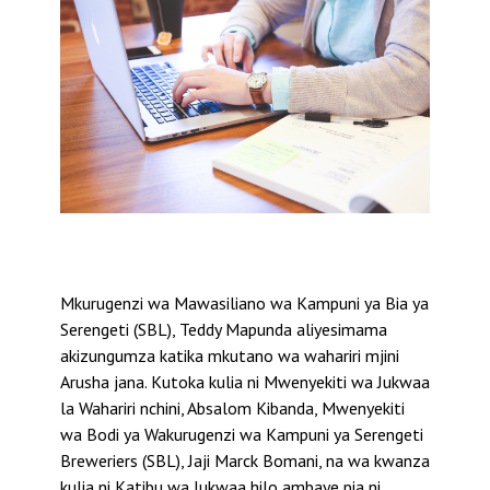
Mkurugenzi wa Mawasiliano wa Kampuni ya Bia ya
Serengeti (SBL), Teddy Mapunda aliyesimama
akizungumza katika mkutano wa wahariri mjini
Arusha jana. Kutoka kulia ni Mwenyekiti wa Jukwaa
la Wahariri nchini, Absalom Kibanda, Mwenyekiti
wa Bodi ya Wakurugenzi wa Kampuni ya Serengeti
Breweriers (SBL), Jaji Marck Bomani, na wa kwanza
kulia ni Katibu wa Jukwaa hilo ambaye pia ni