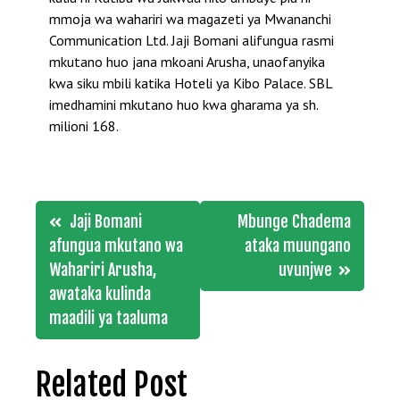
mmoja wa wahariri wa magazeti ya Mwananchi
Communication Ltd. Jaji Bomani alifungua rasmi
mkutano huo jana mkoani Arusha, unaofanyika
kwa siku mbili katika Hoteli ya Kibo Palace. SBL
imedhamini mkutano huo kwa gharama ya sh.
milioni 168.
Post
Jaji Bomani
Mbunge Chadema
navigation
afungua mkutano wa
ataka muungano
Wahariri Arusha,
uvunjwe
awataka kulinda
maadili ya taaluma
Related Post