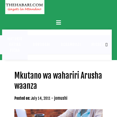
Skip
to
content
Primary
Menu
MATUKIO
KATIKA
BURUDANI
UCHAMBUZI
MICHEZO
PICHA
Mkutano wa wahariri Arusha
waanza
-
jomushi
Posted on:
July 14, 2011