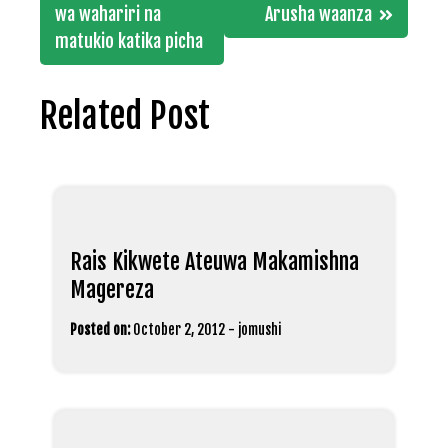
navigation
wa wahariri na
Arusha waanza
matukio katika picha
Related Post
Rais Kikwete Ateuwa Makamishna
Magereza
Posted on:
October 2, 2012
-
jomushi