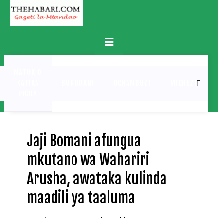
Skip
to
content
Primary
Menu
MATUKIO
KATIKA
BURUDANI
UCHAMBUZI
MICHEZO
PICHA
Jaji Bomani afungua
mkutano wa Wahariri
Arusha, awataka kulinda
maadili ya taaluma