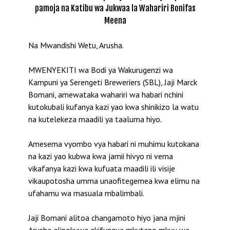
pamoja na Katibu wa Jukwaa la Wahariri Bonifas
Meena
Na Mwandishi Wetu, Arusha.
MWENYEKITI wa Bodi ya Wakurugenzi wa
Kampuni ya Serengeti Breweriers (SBL), Jaji Marck
Bomani, amewataka wahariri wa habari nchini
kutokubali kufanya kazi yao kwa shinikizo la watu
na kutelekeza maadili ya taaluma hiyo.
Amesema vyombo vya habari ni muhimu kutokana
na kazi yao kubwa kwa jamii hivyo ni vema
vikafanya kazi kwa kufuata maadili ili visije
vikaupotosha umma unaofitegemea kwa elimu na
ufahamu wa masuala mbalimbali.
Jaji Bomani alitoa changamoto hiyo jana mjini