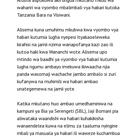
Arusha alipokuwa akifungua mkutano mkuu wa
wahariri wa vyombo mbalimbali vya habari kutoka
Tanzania Bara na Visiwani.
Alisema kuna umuhimu mkubwa kwa vyombo vya
habari kutumia lugha nyepesi ityakaoeleweka
kirahisi na jamii nzima wanapofanya kazi zao ili
kutoa haki kwa Wananchi wote. Alisema upo
mtindo wa baadhi ya vyombo vya habari kutumia
lugha ngumu ambayo imekuwa ikiwaacha njia
panda wasomaji wachache jambo ambalo si zuri
kufanywa na muhimili wa habari ambao
unategemewa na jamii yote.
Katika mkutano huo ambao umedhaminiwa na
kampuni ya Bia ya Serengeti (SBL), Jaji Bomani pia
aliwataka waandishi wa habari kuhakikisha
wanaendelea kuwa na elimu za taaluma nyingine
mbali ya masuala ya habari ili waweze kuchambua