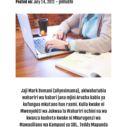
-
jomushi
Posted on:
July 14, 2011
Jaji Mark Bomani (aliyesimama), akiwahutubia
wahariri wa habari jana mjini Arusha kabla ya
kufungua mkutano huo rasmi. Kulia kwake ni
Mwenyekiti wa Jukwaa la Wahariri nchini na wa
kwanza kushoto kwake ni Mkurugenzi wa
Mawasiliano wa Kampuni ya SBL, Teddy Mapunda