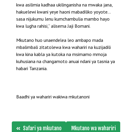
kwa asilimia kadhaa ukilinganisha na mwaka jana,
hakuelewi kwani yeye haoni mabadiliko yoyote…
sasa nijukumu lenu kumchambulia mambo hayo
kwa lugha rahisi,” alisema Jaji Bomani.
Mkutano huo unaendelea leo ambapo mada
mbalimbali zitatolewa kwa wahariri na kuzijadili
kwa kina kabla ya kutoka na msimamo mmoja
kuhusiana na changamoto anuai ndani ya tasnia ya
habari Tanzania.
Baadhi ya wahariri wakiwa mkutanoni
Post
Safari ya mkutano
Mkutano wa wahariri