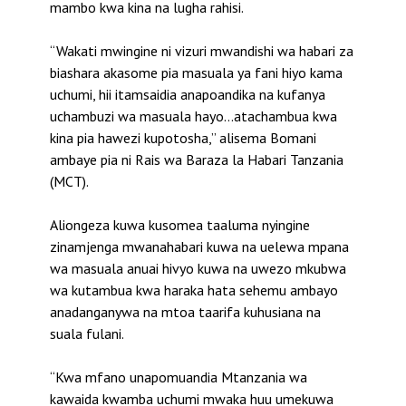
mambo kwa kina na lugha rahisi.
“Wakati mwingine ni vizuri mwandishi wa habari za
biashara akasome pia masuala ya fani hiyo kama
uchumi, hii itamsaidia anapoandika na kufanya
uchambuzi wa masuala hayo…atachambua kwa
kina pia hawezi kupotosha,” alisema Bomani
ambaye pia ni Rais wa Baraza la Habari Tanzania
(MCT).
Aliongeza kuwa kusomea taaluma nyingine
zinamjenga mwanahabari kuwa na uelewa mpana
wa masuala anuai hivyo kuwa na uwezo mkubwa
wa kutambua kwa haraka hata sehemu ambayo
anadanganywa na mtoa taarifa kuhusiana na
suala fulani.
“Kwa mfano unapomuandia Mtanzania wa
kawaida kwamba uchumi mwaka huu umekuwa