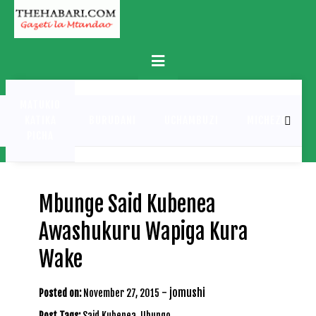
Skip
to
content
Primary
Menu
MATUKIO
KATIKA
BURUDANI
UCHAMBUZI
MICHEZO
PICHA
Mbunge Said Kubenea
Awashukuru Wapiga Kura
Wake
-
jomushi
Posted on:
November 27, 2015
Post Tags:
Said Kubenea
,
Ubungo