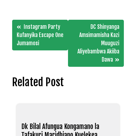
Post
Instagram Party
DC Shinyanga
navigation
Kufanyika Escape One
Amsimamisha Kazi
Jumamosi
Muuguzi
Aliyebambwa Akiiba
Dawa
Related Post
Dk Bilal Afungua Kongamano la
Tafakuri Maridhiano Kuelekea