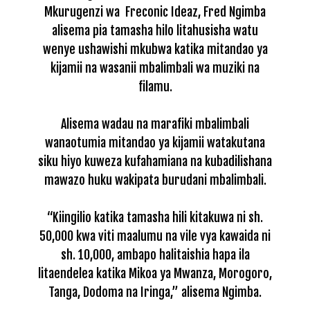
Mkurugenzi wa Freconic Ideaz, Fred Ngimba
alisema pia tamasha hilo litahusisha watu
wenye ushawishi mkubwa katika mitandao ya
kijamii na wasanii mbalimbali wa muziki na
filamu.
Alisema wadau na marafiki mbalimbali
wanaotumia mitandao ya kijamii watakutana
siku hiyo kuweza kufahamiana na kubadilishana
mawazo huku wakipata burudani mbalimbali.
“Kiingilio katika tamasha hili kitakuwa ni sh.
50,000 kwa viti maalumu na vile vya kawaida ni
sh. 10,000, ambapo halitaishia hapa ila
litaendelea katika Mikoa ya Mwanza, Morogoro,
Tanga, Dodoma na Iringa,” alisema Ngimba.