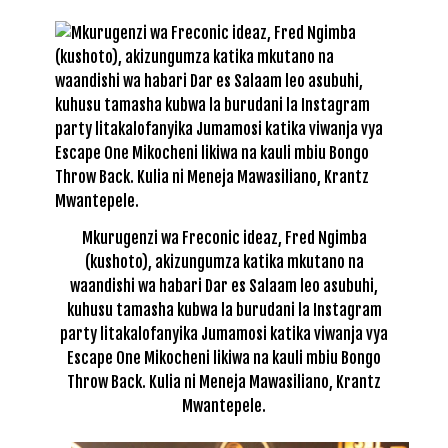
Mkurugenzi wa Freconic ideaz, Fred Ngimba
(kushoto), akizungumza katika mkutano na
waandishi wa habari Dar es Salaam leo asubuhi,
kuhusu tamasha kubwa la burudani la Instagram
party litakalofanyika Jumamosi katika viwanja vya
Escape One Mikocheni likiwa na kauli mbiu Bongo
Throw Back. Kulia ni Meneja Mawasiliano, Krantz
Mwantepele.