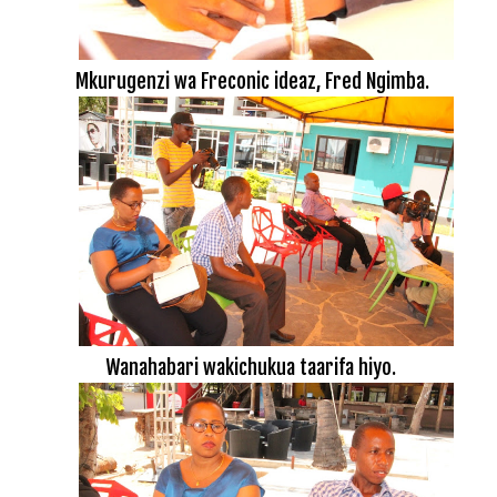
Mkurugenzi wa Freconic ideaz, Fred Ngimba.
Wanahabari wakichukua taarifa hiyo.