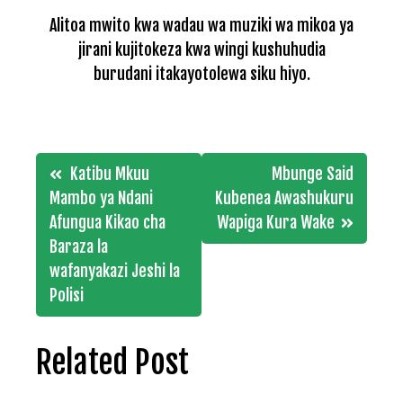
Alitoa mwito kwa wadau wa muziki wa mikoa ya
jirani kujitokeza kwa wingi kushuhudia
burudani itakayotolewa siku hiyo.
Post
Katibu Mkuu
Mbunge Said
navigation
Mambo ya Ndani
Kubenea Awashukuru
Afungua Kikao cha
Wapiga Kura Wake
Baraza la
wafanyakazi Jeshi la
Polisi
Related Post