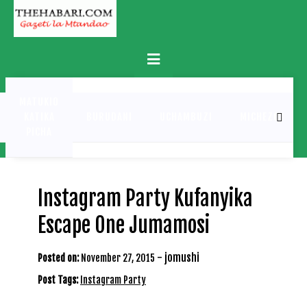
Skip
to
content
Primary
Menu
MATUKIO
KATIKA
BURUDANI
UCHAMBUZI
MICHEZO
PICHA
Instagram Party Kufanyika
Escape One Jumamosi
-
jomushi
Posted on:
November 27, 2015
Post Tags:
Instagram Party