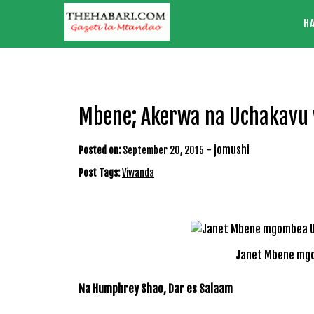
Skip
H
to
content
Mbene; Akerwa na Uchakavu
-
jomushi
Posted on:
September 20, 2015
Post Tags:
Viwanda
Janet Mbene mgo
Na Humphrey Shao, Dar es Salaam