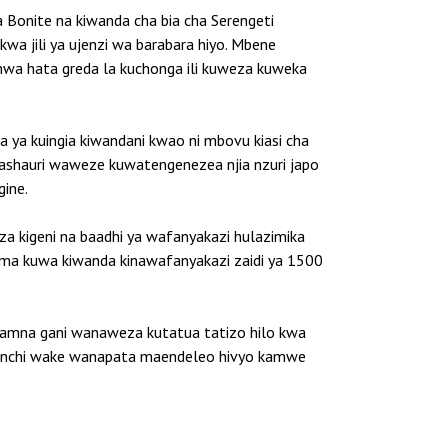
 Bonite na kiwanda cha bia cha Serengeti
a jili ya ujenzi wa barabara hiyo. Mbene
hwa hata greda la kuchonga ili kuweza kuweka
 ya kuingia kiwandani kwao ni mbovu kiasi cha
shauri waweze kuwatengenezea njia nzuri japo
ine.
a kigeni na baadhi ya wafanyakazi hulazimika
ma kuwa kiwanda kinawafanyakazi zaidi ya 1500
i namna gani wanaweza kutatua tatizo hilo kwa
ananchi wake wanapata maendeleo hivyo kamwe