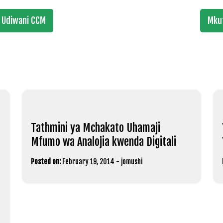
 Udiwani CCM
Mku
Tathmini ya Mchakato Uhamaji
Mfumo wa Analojia kwenda Digitali
Posted on:
February 19, 2014
-
jomushi