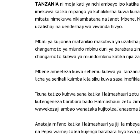
TANZANIA
ni moja kati ya nchi ambayo ipo katika
imekuwa katika mipango ya kuhakikisha kuwa kunak
mitatu nimekuwa nikiambatana na Janet Mbene, Nai
uzalishaji na uendeshaji wa viwanda hivyo.
Mbali ya kujionea mafanikio makubwa ya uzalisha
changamoto ya miundo mbinu duni ya barabara zi
changamoto kubwa ya miundombinu katika njia za m
Mbene ameeleza kuwa sehemu kubwa ya Tanzania a
licha ya serikali kuimba kila siku kuwa sasa imefi
“kuna tatizo kubwa sana katika Halmashauri zetu
kutengeneza barabara bado Halmashauri zetu zimek
wawekezaji ambao wanataka kujitolea,”anasema 
Anataja mfano katika Halmashauri ya jiji la mbe
na Pepsi wamejitolea kujenga barabara hiyo kwa g