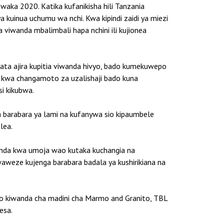
waka 2020. Katika kufanikisha hili Tanzania
kuinua uchumu wa nchi. Kwa kipindi zaidi ya miezi
viwanda mbalimbali hapa nchini ili kujionea
ata ajira kupitia viwanda hivyo, bado kumekuwepo
 kwa changamoto za uzalishaji bado kuna
i kikubwa.
barabara ya lami na kufanywa sio kipaumbele
lea.
anda kwa umoja wao kutaka kuchangia na
aweze kujenga barabara badala ya kushirikiana na
po kiwanda cha madini cha Marmo and Granito, TBL
esa.