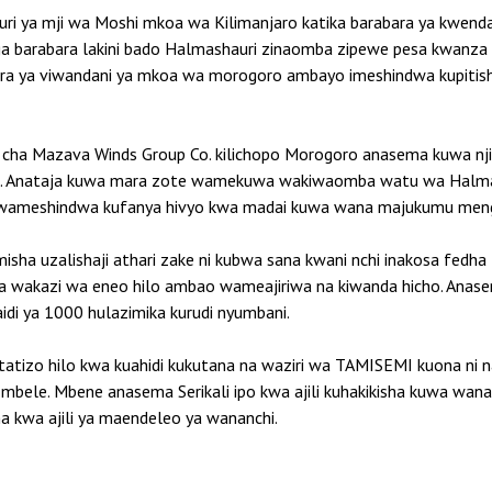
uri ya mji wa Moshi mkoa wa Kilimanjaro katika barabara ya kwenda
a barabara lakini bado Halmashauri zinaomba zipewe pesa kwanza kw
ara ya viwandani ya mkoa wa morogoro ambayo imeshindwa kupitis
 cha Mazava Winds Group Co. kilichopo Morogoro anasema kuwa njia
ua. Anataja kuwa mara zote wamekuwa wakiwaomba watu wa Halma
 wameshindwa kufanya hivyo kwa madai kuwa wana majukumu meng
a uzalishaji athari zake ni kubwa sana kwani nchi inakosa fedha z
a wakazi wa eneo hilo ambao wameajiriwa na kiwanda hicho. Anase
zaidi ya 1000 hulazimika kurudi nyumbani.
ia tatizo hilo kwa kuahidi kukutana na waziri wa TAMISEMI kuona n
mbele. Mbene anasema Serikali ipo kwa ajili kuhakikisha kuwa w
a kwa ajili ya maendeleo ya wananchi.