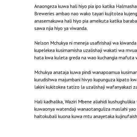
Anaongeza kuwa hali hiyo pia ipo katika Halmasha
Breweries ambao nao wako tayari kujitolea kujeng
anasemakuwa hali hiyo pia ameikuta katika barab
sawa njia hiyo ya viwanda.
Nelson Mchukya ni meneja usafirishaji wa kiwanda
kupelekea kusimamisha uzalishaji wakati wa mv
hata kwa kuleta greda na wao kuchangia mafuta
Mchukya anataja kuwa pindi wanapoamua kusimamish
kurudishwa majumbani hivyo kupunguza kipato kw
lakini kukitokea tatizo la uzalishaji wafanyakazi 
Hali kadhalika, Waziri Mbene aliahidi kushughulik
kuwaonya watendaji wanaotanguliza maslahi yao 
haitokubali kuona kuwa mtu anayetaka kujinufaish