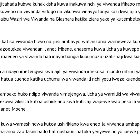
 jitahada kubwa kuhakikisha kuwa inakuwa nchi ya viwanda ifikapo m
uwepo na viwanda vidogo na vikubwa vinavyofanya kazi kwa ajili ya 
bu Waziri wa Viwanda na Biashara katika ziara yake ya kutembelea 
ji katika viwanda hivyo na jinsi ambavyo watanzania wameweza kup
nazoelekea viwandani. Janet Mbene, anasema kuwa licha ya kuwepo
aeneo ya viwanda hali inayochangia kupunguza uzalishaji kwa kias
mbayo imetengwa kwa ajili ya viwanda imekosa miundo mbinu ya 
kia hatua tuende katika uchumu wa viwanda ili nchi yetu iweze kuende
 ambako huko ndipo viwanda vimejengwa, licha ya wamiliki wa viw
uwa zikisita kutoa ushirikiano kwa kuhitaji wapewe wao pesa ili w
Janet Mbene.
ya kuwa wameshindwa kutoa ushirikiano kwa eneo la viwanda amba
harama zao lakini bado halmashauri inataka yenyewe ndiyo ipewe p