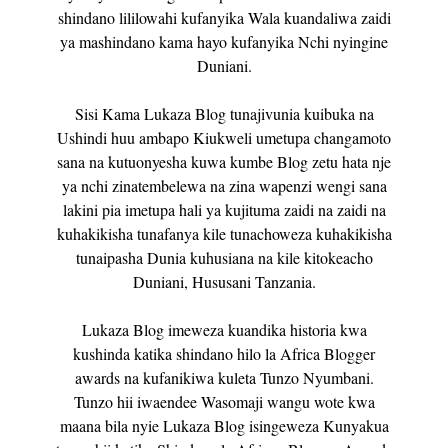
shindano lililowahi kufanyika Wala kuandaliwa zaidi
ya mashindano kama hayo kufanyika Nchi nyingine
Duniani.
Sisi Kama Lukaza Blog tunajivunia kuibuka na
Ushindi huu ambapo Kiukweli umetupa changamoto
sana na kutuonyesha kuwa kumbe Blog zetu hata nje
ya nchi zinatembelewa na zina wapenzi wengi sana
lakini pia imetupa hali ya kujituma zaidi na zaidi na
kuhakikisha tunafanya kile tunachoweza kuhakikisha
tunaipasha Dunia kuhusiana na kile kitokeacho
Duniani, Hususani Tanzania.
Lukaza Blog imeweza kuandika historia kwa
kushinda katika shindano hilo la Africa Blogger
awards na kufanikiwa kuleta Tunzo Nyumbani.
Tunzo hii iwaendee Wasomaji wangu wote kwa
maana bila nyie Lukaza Blog isingeweza Kunyakua