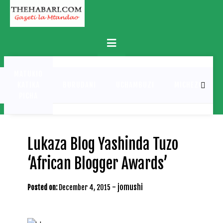
Skip
to
content
Primary
Menu
MATUKIO
KATIKA
BURUDANI
UCHAMBUZI
MICHEZO
PICHA
Lukaza Blog Yashinda Tuzo
‘African Blogger Awards’
-
jomushi
Posted on:
December 4, 2015