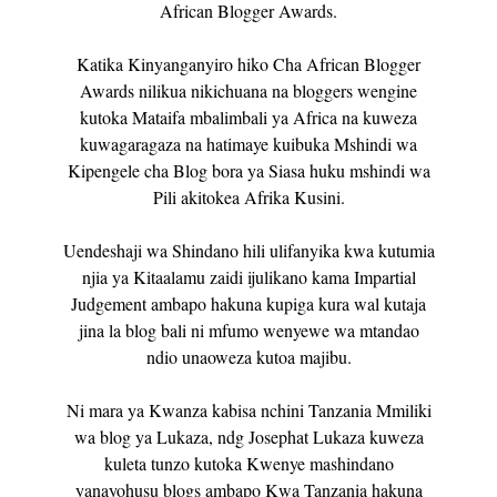
African Blogger Awards.
Katika Kinyanganyiro hiko Cha African Blogger
Awards nilikua nikichuana na bloggers wengine
kutoka Mataifa mbalimbali ya Africa na kuweza
kuwagaragaza na hatimaye kuibuka Mshindi wa
Kipengele cha Blog bora ya Siasa huku mshindi wa
Pili akitokea Afrika Kusini.
Uendeshaji wa Shindano hili ulifanyika kwa kutumia
njia ya Kitaalamu zaidi ijulikano kama Impartial
Judgement ambapo hakuna kupiga kura wal kutaja
jina la blog bali ni mfumo wenyewe wa mtandao
ndio unaoweza kutoa majibu.
Ni mara ya Kwanza kabisa nchini Tanzania Mmiliki
wa blog ya Lukaza, ndg Josephat Lukaza kuweza
kuleta tunzo kutoka Kwenye mashindano
yanayohusu blogs ambapo Kwa Tanzania hakuna