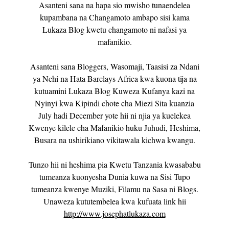
Asanteni sana na hapa sio mwisho tunaendelea
kupambana na Changamoto ambapo sisi kama
Lukaza Blog kwetu changamoto ni nafasi ya
mafanikio.
Asanteni sana Bloggers, Wasomaji, Taasisi za Ndani
ya Nchi na Hata Barclays Africa kwa kuona tija na
kutuamini Lukaza Blog Kuweza Kufanya kazi na
Nyinyi kwa Kipindi chote cha Miezi Sita kuanzia
July hadi December yote hii ni njia ya kuelekea
Kwenye kilele cha Mafanikio huku Juhudi, Heshima,
Busara na ushirikiano vikitawala kichwa kwangu.
Tunzo hii ni heshima pia Kwetu Tanzania kwasababu
tumeanza kuonyesha Dunia kuwa na Sisi Tupo
tumeanza kwenye Muziki, Filamu na Sasa ni Blogs.
Unaweza kututembelea kwa kufuata link hii
http://www.josephatlukaza.com