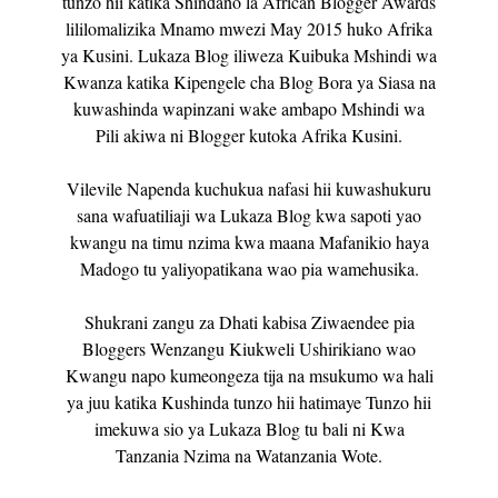
tunzo hii katika Shindano la African Blogger Awards
lililomalizika Mnamo mwezi May 2015 huko Afrika
ya Kusini. Lukaza Blog iliweza Kuibuka Mshindi wa
Kwanza katika Kipengele cha Blog Bora ya Siasa na
kuwashinda wapinzani wake ambapo Mshindi wa
Pili akiwa ni Blogger kutoka Afrika Kusini.
Vilevile Napenda kuchukua nafasi hii kuwashukuru
sana wafuatiliaji wa Lukaza Blog kwa sapoti yao
kwangu na timu nzima kwa maana Mafanikio haya
Madogo tu yaliyopatikana wao pia wamehusika.
Shukrani zangu za Dhati kabisa Ziwaendee pia
Bloggers Wenzangu Kiukweli Ushirikiano wao
Kwangu napo kumeongeza tija na msukumo wa hali
ya juu katika Kushinda tunzo hii hatimaye Tunzo hii
imekuwa sio ya Lukaza Blog tu bali ni Kwa
Tanzania Nzima na Watanzania Wote.