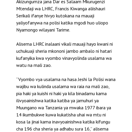
Akizungumza jana Dar es Salaam Mkurugenzi
Mtendaji wa LHRC, Francis Kiwanga aliishauri
Serikali ifanye hivyo kutokana na mauaji
yaliyofanywa na polisi katika mgodi huo uliopo
Nyamongo wilayani Tarime.
Alisema LHRC inalaani vikali mauaji hayo kwani ni
uchukuaji sheria mkononi jambo ambalo ni hatari
kufanyika kwa vyombo vinavyolinda usalama wa
watu na mali zao.
“Vyombo vya usalama na hasa Jeshi la Polisi wana
wajibu wa kulinda usalama wa raia na mali zao,
pia haki ya kuishi ni haki ya kila binadamu kama
ilivyoainishwa katika katiba ya jamuhuri ya
Muungano wa Tanzania ya mwaka 1977 ibara ya
14 ikumbukwe kuwa kukatisha uhai wa mtu ni
kosa la jinai kama inavyoainishwa katika kifungu
cha 196 cha sheria ya adhabu sura 16,” alisema