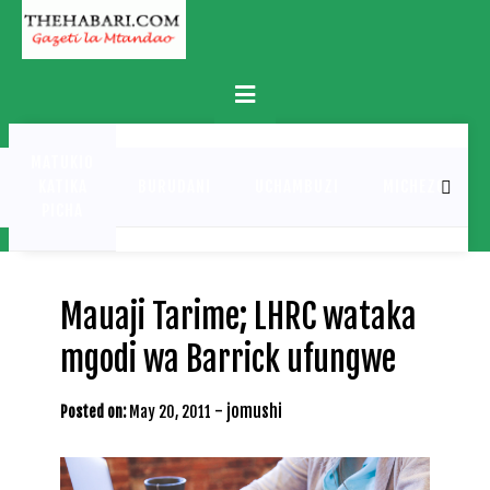
Skip
to
content
Primary
Menu
MATUKIO
KATIKA
BURUDANI
UCHAMBUZI
MICHEZO
PICHA
Mauaji Tarime; LHRC wataka
mgodi wa Barrick ufungwe
-
jomushi
Posted on:
May 20, 2011