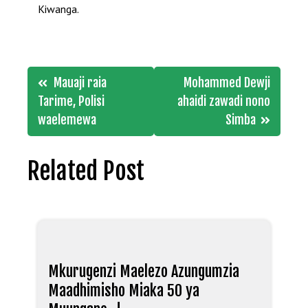
Kiwanga.
Post
Mauaji raia
Mohammed Dewji
navigation
Tarime, Polisi
ahaidi zawadi nono
waelemewa
Simba
Related Post
Mkurugenzi Maelezo Azungumzia
Maadhimisho Miaka 50 ya