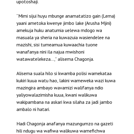
upotoshaji.
“Mimi sijui huyu mbunge anamatatizo gain (Lema)
yaani ametoka kwenye jimbo lake (Arusha Mjini)
amekuja huku anatumia uelewa mdogo wa
masuala ya sheria na kuwazuia wasiendelee na
mazishi, sisi tumeamua kuwaachia tuone
wanafanya nini ila najua mwishoni
watawatelekeza…,” alisema Chagonja.
Alisema suala hilo si kwamba polisi wamekataa
kukiri kuua watu hao, lakini wameweka wazi kuwa
mazingira ambayo wavamizi walifanya ndio
yaliyowalazimisha kuua, kwani walikuwa
wakipambana na askari kwa silaha za jadi jambo
ambalo ni hatari.
Hadi Chagonja anafanya mazungumzo na gazeti
hili ndugu wa wafiwa walikuwa wamefichwa