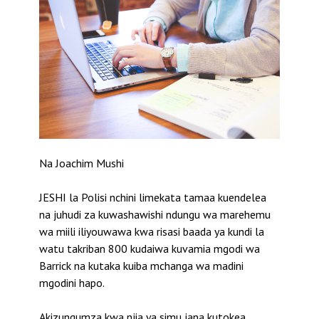
Na Joachim Mushi
JESHI la Polisi nchini limekata tamaa kuendelea
na juhudi za kuwashawishi ndungu wa marehemu
wa miili iliyouwawa kwa risasi baada ya kundi la
watu takriban 800 kudaiwa kuvamia mgodi wa
Barrick na kutaka kuiba mchanga wa madini
mgodini hapo.
Akizungumza kwa njia ya simu jana kutokea