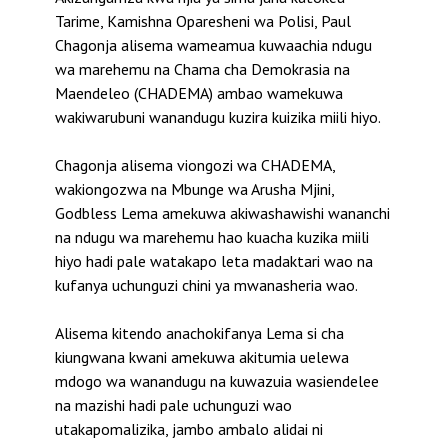
Tarime, Kamishna Oparesheni wa Polisi, Paul
Chagonja alisema wameamua kuwaachia ndugu
wa marehemu na Chama cha Demokrasia na
Maendeleo (CHADEMA) ambao wamekuwa
wakiwarubuni wanandugu kuzira kuizika miili hiyo.
Chagonja alisema viongozi wa CHADEMA,
wakiongozwa na Mbunge wa Arusha Mjini,
Godbless Lema amekuwa akiwashawishi wananchi
na ndugu wa marehemu hao kuacha kuzika miili
hiyo hadi pale watakapo leta madaktari wao na
kufanya uchunguzi chini ya mwanasheria wao.
Alisema kitendo anachokifanya Lema si cha
kiungwana kwani amekuwa akitumia uelewa
mdogo wa wanandugu na kuwazuia wasiendelee
na mazishi hadi pale uchunguzi wao
utakapomalizika, jambo ambalo alidai ni