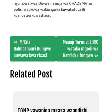
nyumbani kwa Diwani mmoja wa CHADEMA na
polisi walikuwa wakiangaika kuwatafuta ili
kuendelea kuwashauri.
Post
M/Kiti
Mauaji Tarime; LHRC
navigation
Halmashauri Rungwe
wataka mgodi wa
auwawa kwa risasi
Barrick ufungwe
Related Post
TGNP yawapiga msasa waandishi