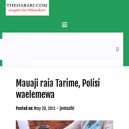
Skip
to
content
Primary
Menu
MATUKIO
KATIKA
BURUDANI
UCHAMBUZI
MICHEZO
PICHA
Mauaji raia Tarime, Polisi
waelemewa
-
jomushi
Posted on:
May 20, 2011