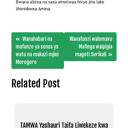
Bwana alitoa na sasa ametwaa hivyo jina lake
lihimidiwea. Amina.
Post
Wanahabari na
Wanafunzi walemavu
navigation
mafunzo ya sensa ya
Mafinga waipigia
watu na makazi mjini
magoti Serikali
Morogoro
Related Post
TAMWA Yashauri Taifa Liwekeze kwa