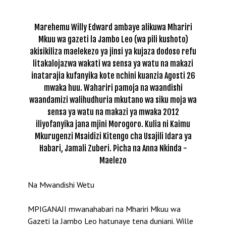
Marehemu Willy Edward ambaye alikuwa Mhariri
Mkuu wa gazeti la Jambo Leo (wa pili kushoto)
akisikiliza maelekezo ya jinsi ya kujaza dodoso refu
litakalojazwa wakati wa sensa ya watu na makazi
inatarajia kufanyika kote nchini kuanzia Agosti 26
mwaka huu. Wahariri pamoja na waandishi
waandamizi walihudhuria mkutano wa siku moja wa
sensa ya watu na makazi ya mwaka 2012
iliyofanyika jana mjini Morogoro. Kulia ni Kaimu
Mkurugenzi Msaidizi Kitengo cha Usajili Idara ya
Habari, Jamali Zuberi. Picha na Anna Nkinda -
Maelezo
Na Mwandishi Wetu
MPIGANAJI mwanahabari na Mhariri Mkuu wa
Gazeti la Jambo Leo hatunaye tena duniani. Wille