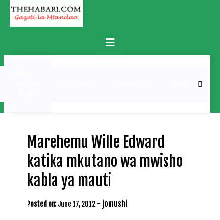
Skip
to
content
Primary
Menu
MATUKIO
KATIKA
BURUDANI
UCHAMBUZI
MICHEZO
PICHA
Marehemu Wille Edward
katika mkutano wa mwisho
kabla ya mauti
-
jomushi
Posted on:
June 17, 2012