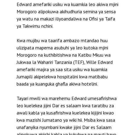
Edward amefariki usiku wa kuamkia leo akiwa mjini
Morogoro alipokuwa akihudhuria semina ya sensa
ya watu na makazi iliyoandaliwa na Ofisi ya Taifa
ya Takwimu nchini.
Kwa mujibu wa taarifa ambazo mtandao huu
ulizipata mapema asubuhi ya leo kutoka mjini
Morogoro na kuthibitishwa na Katibu Mkuu wa
Jukwaa la Wahariri Tanzania (TEF), Wille Edward
amefariki majira ya saa sita usiku wa kuamkia
Jumapili akipelekwa hospitalini kwa matibabu
baada ya kuanguka ghafla akiwa hotelini.
Tayari mwili wa marehemu Edward umesafirishwa
leo kuelekea jijini Dar es salaam kwa taratibu za
awali kabla ya kusafirishwa kuelekea kijijini kwao
kwa mazishi Jumatano ya wiki hii. Msiba kwa sasa
unafanyika nyumbani kwake jijini Dar es Salaam
alipokuwa akiishi kabla ya kukubwa na mauti hayo.