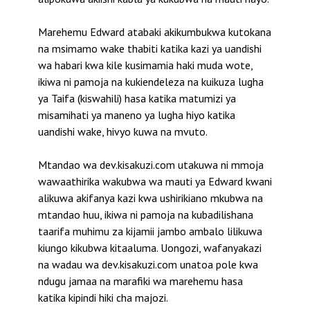
Marehemu Edward atabaki akikumbukwa kutokana
na msimamo wake thabiti katika kazi ya uandishi
wa habari kwa kile kusimamia haki muda wote,
ikiwa ni pamoja na kukiendeleza na kuikuza lugha
ya Taifa (kiswahili) hasa katika matumizi ya
misamihati ya maneno ya lugha hiyo katika
uandishi wake, hivyo kuwa na mvuto.
Mtandao wa dev.kisakuzi.com utakuwa ni mmoja
wawaathirika wakubwa wa mauti ya Edward kwani
alikuwa akifanya kazi kwa ushirikiano mkubwa na
mtandao huu, ikiwa ni pamoja na kubadilishana
taarifa muhimu za kijamii jambo ambalo lilikuwa
kiungo kikubwa kitaaluma. Uongozi, wafanyakazi
na wadau wa dev.kisakuzi.com unatoa pole kwa
ndugu jamaa na marafiki wa marehemu hasa
katika kipindi hiki cha majozi.