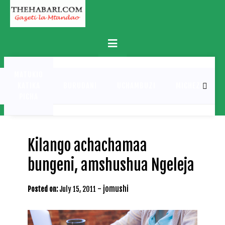
Skip
to
content
Primary
Menu
MATUKIO
KATIKA
BURUDANI
UCHAMBUZI
MICHEZO
PICHA
Kilango achachamaa
bungeni, amshushua Ngeleja
-
jomushi
Posted on:
July 15, 2011