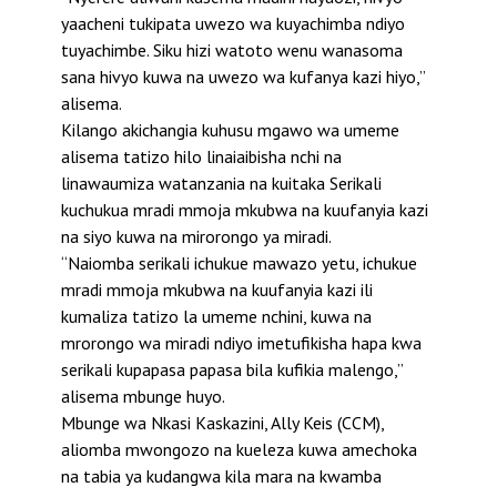
yaacheni tukipata uwezo wa kuyachimba ndiyo
tuyachimbe. Siku hizi watoto wenu wanasoma
sana hivyo kuwa na uwezo wa kufanya kazi hiyo,”
alisema.
Kilango akichangia kuhusu mgawo wa umeme
alisema tatizo hilo linaiaibisha nchi na
linawaumiza watanzania na kuitaka Serikali
kuchukua mradi mmoja mkubwa na kuufanyia kazi
na siyo kuwa na mirorongo ya miradi.
“Naiomba serikali ichukue mawazo yetu, ichukue
mradi mmoja mkubwa na kuufanyia kazi ili
kumaliza tatizo la umeme nchini, kuwa na
mrorongo wa miradi ndiyo imetufikisha hapa kwa
serikali kupapasa papasa bila kufikia malengo,”
alisema mbunge huyo.
Mbunge wa Nkasi Kaskazini, Ally Keis (CCM),
aliomba mwongozo na kueleza kuwa amechoka
na tabia ya kudangwa kila mara na kwamba