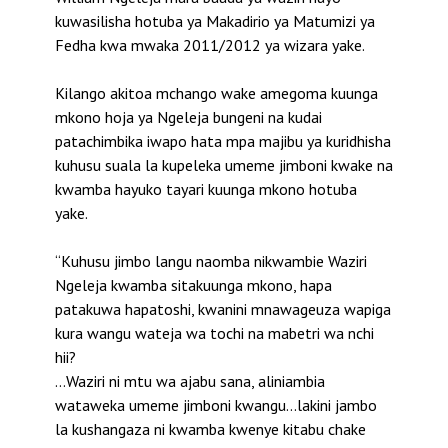
kuwasilisha hotuba ya Makadirio ya Matumizi ya
Fedha kwa mwaka 2011/2012 ya wizara yake.
Kilango akitoa mchango wake amegoma kuunga
mkono hoja ya Ngeleja bungeni na kudai
patachimbika iwapo hata mpa majibu ya kuridhisha
kuhusu suala la kupeleka umeme jimboni kwake na
kwamba hayuko tayari kuunga mkono hotuba
yake.
“Kuhusu jimbo langu naomba nikwambie Waziri
Ngeleja kwamba sitakuunga mkono, hapa
patakuwa hapatoshi, kwanini mnawageuza wapiga
kura wangu wateja wa tochi na mabetri wa nchi
hii?
…Waziri ni mtu wa ajabu sana, aliniambia
wataweka umeme jimboni kwangu…lakini jambo
la kushangaza ni kwamba kwenye kitabu chake