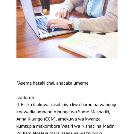
*Asema hataki chai, anataka umeme
Dodoma
ILE siku iliokuwa ikisubiriwa kwa hamu na wabunge
imewadia ambapo mbunge wa Same Mashariki,
Anna Kilango (CCM), amekuwa wa kwanza,
kumtupia makombora Waziri wa Nishati na Madini,
William Ngeleja mara baada ya waziri huyo