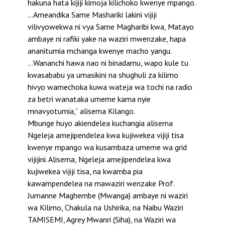
hakuna hata kijiji kimoja kilichoko kwenye mpango.
…Ameandika Same Mashariki lakini vijiji
vilivyowekwa ni vya Same Magharibi kwa, Matayo
ambaye ni rafiki yake na waziri mwenzake, hapa
ananitumia mchanga kwenye macho yangu.
…Wananchi hawa nao ni binadamu, wapo kule tu
kwasababu ya umasikini na shughuli za kilimo
hivyo wamechoka kuwa wateja wa tochi na radio
za betri wanataka umeme kama nyie
mnavyotumia,” alisema Kilango.
Mbunge huyo akiendelea kuchangia alisema
Ngeleja amejipendelea kwa kujiwekea vijiji tisa
kwenye mpango wa kusambaza umeme wa grid
vijijini. Alisema, Ngeleja amejipendelea kwa
kujiwekea vijiji tisa, na kwamba pia
kawampendelea na mawaziri wenzake Prof.
Jumanne Maghembe (Mwanga) ambaye ni waziri
wa Kilimo, Chakula na Ushirika, na Naibu Waziri
TAMISEMI, Agrey Mwanri (Siha), na Waziri wa