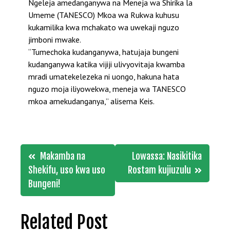
Ngeleja amedanganywa na Meneja wa Shirika la
Umeme (TANESCO) Mkoa wa Rukwa kuhusu
kukamilika kwa mchakato wa uwekaji nguzo
jimboni mwake.
“Tumechoka kudanganywa, hatujaja bungeni
kudanganywa katika vijiji ulivyovitaja kwamba
mradi umatekelezeka ni uongo, hakuna hata
nguzo moja iliyowekwa, meneja wa TANESCO
mkoa amekudanganya,” alisema Keis.
Post
Makamba na
Lowassa: Nasikitika
navigation
Shekifu, uso kwa uso
Rostam kujiuzulu
Bungeni!
Related Post