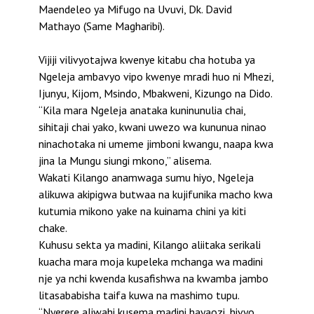
Maendeleo ya Mifugo na Uvuvi, Dk. David
Mathayo (Same Magharibi).
Vijiji vilivyotajwa kwenye kitabu cha hotuba ya
Ngeleja ambavyo vipo kwenye mradi huo ni Mhezi,
Ijunyu, Kijom, Msindo, Mbakweni, Kizungo na Dido.
“Kila mara Ngeleja anataka kuninunulia chai,
sihitaji chai yako, kwani uwezo wa kununua ninao
ninachotaka ni umeme jimboni kwangu, naapa kwa
jina la Mungu siungi mkono,” alisema.
Wakati Kilango anamwaga sumu hiyo, Ngeleja
alikuwa akipigwa butwaa na kujifunika macho kwa
kutumia mikono yake na kuinama chini ya kiti
chake.
Kuhusu sekta ya madini, Kilango aliitaka serikali
kuacha mara moja kupeleka mchanga wa madini
nje ya nchi kwenda kusafishwa na kwamba jambo
litasababisha taifa kuwa na mashimo tupu.
“Nyerere aliwahi kusema madini hayaozi, hivyo