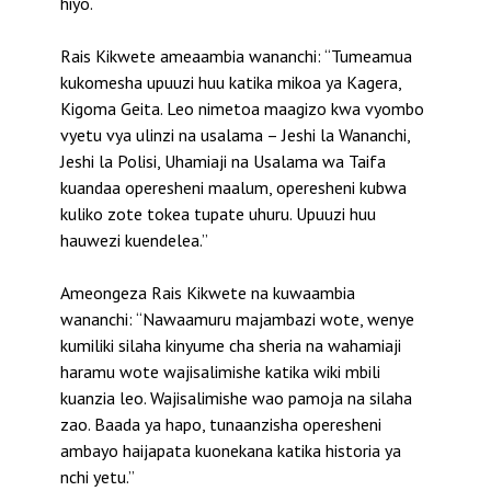
hiyo.
Rais Kikwete ameaambia wananchi: “Tumeamua
kukomesha upuuzi huu katika mikoa ya Kagera,
Kigoma Geita. Leo nimetoa maagizo kwa vyombo
vyetu vya ulinzi na usalama – Jeshi la Wananchi,
Jeshi la Polisi, Uhamiaji na Usalama wa Taifa
kuandaa operesheni maalum, operesheni kubwa
kuliko zote tokea tupate uhuru. Upuuzi huu
hauwezi kuendelea.”
Ameongeza Rais Kikwete na kuwaambia
wananchi: “Nawaamuru majambazi wote, wenye
kumiliki silaha kinyume cha sheria na wahamiaji
haramu wote wajisalimishe katika wiki mbili
kuanzia leo. Wajisalimishe wao pamoja na silaha
zao. Baada ya hapo, tunaanzisha operesheni
ambayo haijapata kuonekana katika historia ya
nchi yetu.”