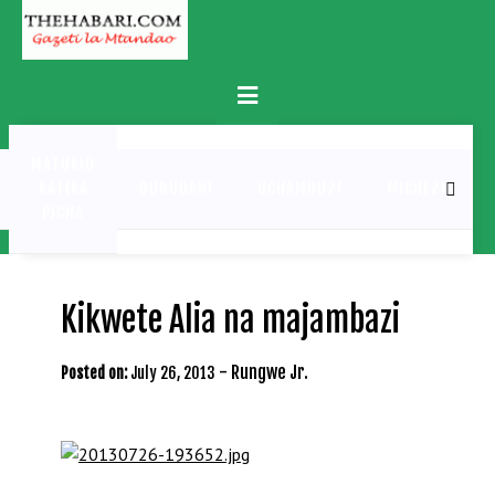
Skip
to
content
Primary
Menu
MATUKIO
KATIKA
BURUDANI
UCHAMBUZI
MICHEZO
PICHA
Kikwete Alia na majambazi
-
Rungwe Jr.
Posted on:
July 26, 2013