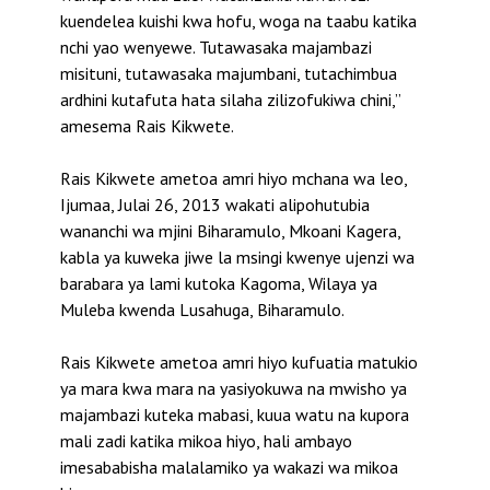
kuendelea kuishi kwa hofu, woga na taabu katika
nchi yao wenyewe. Tutawasaka majambazi
misituni, tutawasaka majumbani, tutachimbua
ardhini kutafuta hata silaha zilizofukiwa chini,”
amesema Rais Kikwete.
Rais Kikwete ametoa amri hiyo mchana wa leo,
Ijumaa, Julai 26, 2013 wakati alipohutubia
wananchi wa mjini Biharamulo, Mkoani Kagera,
kabla ya kuweka jiwe la msingi kwenye ujenzi wa
barabara ya lami kutoka Kagoma, Wilaya ya
Muleba kwenda Lusahuga, Biharamulo.
Rais Kikwete ametoa amri hiyo kufuatia matukio
ya mara kwa mara na yasiyokuwa na mwisho ya
majambazi kuteka mabasi, kuua watu na kupora
mali zadi katika mikoa hiyo, hali ambayo
imesababisha malalamiko ya wakazi wa mikoa