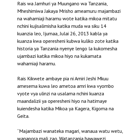
Rais wa Jamhuri ya Muungano wa Tanzania,
Mheshimiwa Jakaya Mrisho ameamuru majambazi
na wahamiaji haramu wote katika mikoa mitatu
nchini kujisalimisha katika muda wa siku 14
kuanzia leo, Ijumaa, Julai 26, 2013 kabla ya
kuanza kwa operesheni kubwa kuliko zote katika
historia ya Tanzania nyenye lengo la kukomesha
ujambazi katika mikoa hiyo na kukamata
wahamiaji haramu.
Rais Kikwete ambaye pia ni Amiri Jeshi Mkuu
amesema kuwa leo ametoa amri kwa vyombo
vyote vya ulinzi na usalama nchini kuanza
maandalizii ya operesheni hiyo na hatimaye
kuiendesha katika Mikoa ya Kagera, Kigoma na
Geita.
“Majambazi wanateka magari, wanaua watu wetu,
wanapora mali zao. Watanzania hawawezi