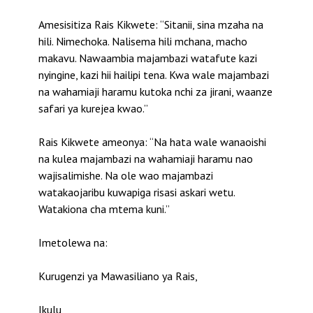
Amesisitiza Rais Kikwete: “Sitanii, sina mzaha na
hili. Nimechoka. Nalisema hili mchana, macho
makavu. Nawaambia majambazi watafute kazi
nyingine, kazi hii hailipi tena. Kwa wale majambazi
na wahamiaji haramu kutoka nchi za jirani, waanze
safari ya kurejea kwao.”
Rais Kikwete ameonya: “Na hata wale wanaoishi
na kulea majambazi na wahamiaji haramu nao
wajisalimishe. Na ole wao majambazi
watakaojaribu kuwapiga risasi askari wetu.
Watakiona cha mtema kuni.”
Imetolewa na:
Kurugenzi ya Mawasiliano ya Rais,
Ikulu,