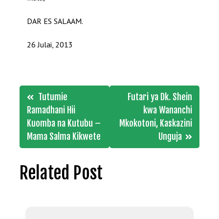
DAR ES SALAAM.
26 Julai, 2013
Post
Tutumie
Futari ya Dk. Shein
navigation
Ramadhani Hii
kwa Wananchi
Kuomba na Kutubu –
Mkokotoni, Kaskazini
Mama Salma Kikwete
Unguja
Related Post