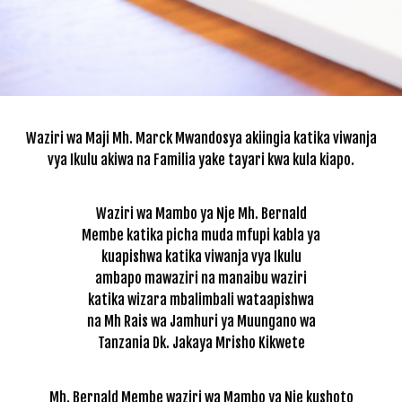
Waziri wa Maji Mh. Marck Mwandosya akiingia katika viwanja
vya Ikulu akiwa na Familia yake tayari kwa kula kiapo.
Waziri wa Mambo ya Nje Mh. Bernald
Membe katika picha muda mfupi kabla ya
kuapishwa katika viwanja vya Ikulu
ambapo mawaziri na manaibu waziri
katika wizara mbalimbali wataapishwa
na Mh Rais wa Jamhuri ya Muungano wa
Tanzania Dk. Jakaya Mrisho Kikwete
Mh. Bernald Membe waziri wa Mambo ya Nje kushoto