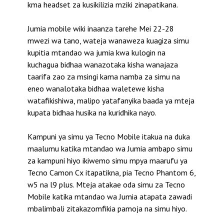
kma headset za kusikilizia mziki zinapatikana.
Jumia mobile wiki inaanza tarehe Mei 22-28
mwezi wa tano, wateja wanaweza kuagiza simu
kupitia mtandao wa jumia kwa kulogin na
kuchagua bidhaa wanazotaka kisha wanajaza
taarifa zao za msingi kama namba za simu na
eneo wanalotaka bidhaa waletewe kisha
watafikishiwa, malipo yatafanyika baada ya mteja
kupata bidhaa husika na kuridhika nayo.
Kampuni ya simu ya Tecno Mobile itakua na duka
maalumu katika mtandao wa Jumia ambapo simu
za kampuni hiyo ikiwemo simu mpya maarufu ya
Tecno Camon Cx itapatikna, pia Tecno Phantom 6,
w5 na l9 plus. Mteja atakae oda simu za Tecno
Mobile katika mtandao wa Jumia atapata zawadi
mbalimbali zitakazomfikia pamoja na simu hiyo.