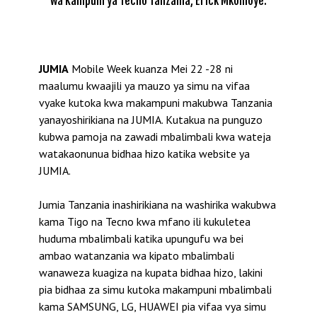
wa Kampuni ya Tecno Tanzania, Erick Mkomoye.
JUMIA
Mobile Week kuanza Mei 22 -28 ni
maalumu kwaajili ya mauzo ya simu na vifaa
vyake kutoka kwa makampuni makubwa Tanzania
yanayoshirikiana na JUMIA. Kutakua na punguzo
kubwa pamoja na zawadi mbalimbali kwa wateja
watakaonunua bidhaa hizo katika website ya
JUMIA.
Jumia Tanzania inashirikiana na washirika wakubwa
kama Tigo na Tecno kwa mfano ili kukuletea
huduma mbalimbali katika upungufu wa bei
ambao watanzania wa kipato mbalimbali
wanaweza kuagiza na kupata bidhaa hizo, lakini
pia bidhaa za simu kutoka makampuni mbalimbali
kama SAMSUNG, LG, HUAWEI pia vifaa vya simu