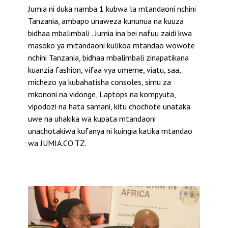
Jumia ni duka namba 1 kubwa la mtandaoni nchini
Tanzania, ambapo unaweza kununua na kuuza
bidhaa mbalimbali . Jumia ina bei nafuu zaidi kwa
masoko ya mitandaoni kulikoa mtandao wowote
nchini Tanzania, bidhaa mbalimbali zinapatikana
kuanzia fashion, vifaa vya umeme, viatu, saa,
michezo ya kubahatisha consoles, simu za
mkononi na vidonge, Laptops na kompyuta,
vipodozi na hata samani, kitu chochote unataka
uwe na uhakika wa kupata mtandaoni
unachotakiwa kufanya ni kuingia katika mtandao
wa JUMIA.CO.TZ.