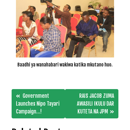
Baadhi ya wanahabari wakiwa katika mkutano huo.
Post
Government
RAIS JACOB ZUMA
navigation
Launches Nipo Tayari
AWASILI IKULU DAR
Campaign…!
KUTETA NA JPM