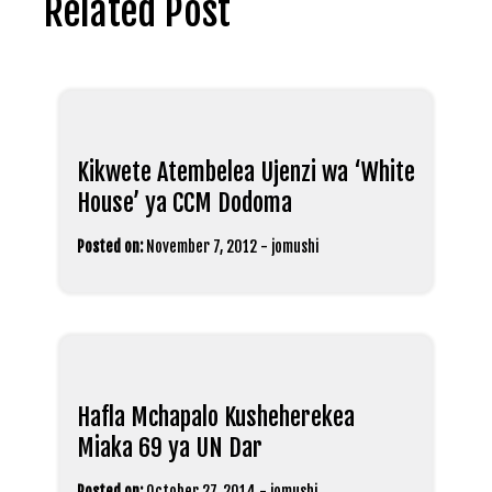
Related Post
Kikwete Atembelea Ujenzi wa ‘White
House’ ya CCM Dodoma
Posted on:
November 7, 2012
-
jomushi
Hafla Mchapalo Kusheherekea
Miaka 69 ya UN Dar
Posted on:
October 27, 2014
-
jomushi