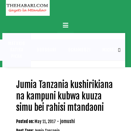
Skip
to
content
Primary
Menu
MATUKIO
KATIKA
BURUDANI
UCHAMBUZI
MICHEZO
PICHA
Jumia Tanzania kushirikiana
na kampuni kubwa kuuza
simu bei rahisi mtandaoni
-
jomushi
Posted on:
May 11, 2017
Post Tags:
Jumia Tanzania