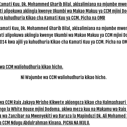
amati Kuu, Dk. Mohammed Gharib Bilal, akisalimiana na mjumbe mwe
ti alipokuwa akiingia kwenye Ukumbi wa Makao Makuu ya CCM mjini D
014 kwa ajili ya kuhudhuria Kikao cha Kamati Kuu ya CCM. Picha na O
Ni Wajumbe wa CCM waliohudhuria kikao hicho.