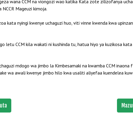
eza wana CCM na viongozi wao katika Kata zote zilizofanya uch
na NCCR Mageuzi kimoja.
oa kata nyingi kwenye uchaguzi huo, viti vinne kwenda kwa upinzan
ngo letu CCM kila wakati ni kushinda tu, hatua hiyo ya kuzikosa ka
uchaguzi mdogo wa jimbo la Kimbesamaki na kwamba CCM inaona fah
ake wa awali kwenye jimbo hilo kwa usaliti aliyefaa kuendelea ku
uta
Mazun