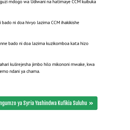
aguzi mdogo wa Udiwani na hatimaye CCM kuibuka
i bado ni doa hivyo lazima CCM ihakikishe
ta nne bado ni doa lazima kuzikomboa kata hizo
ari kulirejesha jimbo hilo mikononi mwake, kwa
wemo ndani ya chama.
gumzo ya Syria Yashindwa Kufikia Suluhu