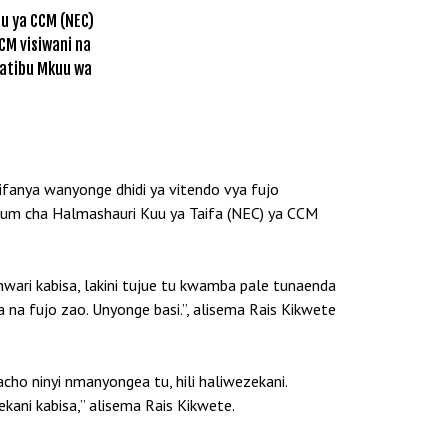
u ya CCM (NEC)
CM visiwani na
Katibu Mkuu wa
anya wanyonge dhidi ya vitendo vya fujo
um cha Halmashauri Kuu ya Taifa (NEC) ya CCM
wari kabisa, lakini tujue tu kwamba pale tunaenda
a fujo zao. Unyonge basi.”, alisema Rais Kikwete
o ninyi nmanyongea tu, hili haliwezekani.
ani kabisa,” alisema Rais Kikwete.