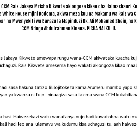
 CCM Rais Jakaya Mrisho Kikwete akiongoza kikao cha Halmashauri Ku
la White House mjini Dodoma, akiwa meza kuu na Makamu wa Rais wa C
bar na Mwenyekiti wa Baraza la Mapinduzi Dk. Ali Mohamed Shein, na 
CCM Ndugu Abdulrahman Kinana. PICHA NA IKULU.
s Jakaya Kikwete amewapa rungu wana-CCM akiwataka kuacha kujif
chaguzi. Rais Kikwete amesema hayo wakati akiongoza kikao maal
adi sasa hakuna tatizo lililojitokeza kama Arumeru mambo yapo sh
o ya kwanza ni fujo…ninaagiza sasa lazima wana CCM kukabiliana n
a basi. Haiwezekazi watu wanafanya vujo hadi kuwatoboa watu mach
li hadi leo ana ulemavu wa kudumu kisa uchaguzi tu, aah haiwezek